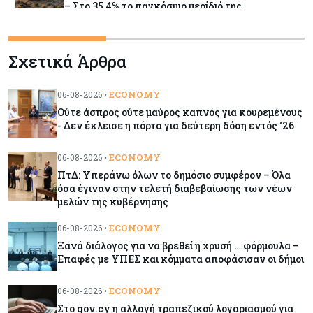
– Στο 35,4% το παγκόσμιο μερίδιό της
Κύπρος
06-08-2026
Σχετικά Άρθρα
ΠτΔ: Υπεράνω όλων το δημόσιο συμφέρον – Όλα
όσα έγιναν στην τελετή διαβεβαίωσης των
νέων μελών της κυβέρνησης
ECONOMY
06-08-2026 •
Ούτε άσπρος ούτε μαύρος καπνός για κουρεμένους
- Δεν έκλεισε η πόρτα για δεύτερη δόση εντός ‘26
Κόσμος
06-08-2026
Ήπια κέρδη στις ευρωαγορές – Αντέχει ο
ECONOMY
06-08-2026 •
τεχνολογικός κλάδος παρά τις πιέσεις στην
ΠτΔ: Υπεράνω όλων το δημόσιο συμφέρον – Όλα
Ασία
όσα έγιναν στην τελετή διαβεβαίωσης των νέων
μελών της κυβέρνησης
Ενέργεια
06-08-2026
ECONOMY
06-08-2026 •
Παπασταύρου: Ψήφος εμπιστοσύνης η είσοδος
Ξανά διάλογος για να βρεθεί η χρυσή … φόρμουλα –
της Meridiam για το καλώδιο Ελλάδας-Κύπρου
Επαφές με ΥΠΕΣ και κόμματα αποφάσισαν οι δήμοι
ECONOMY
06-08-2026 •
Κόσμος
06-08-2026
Στο gov.cy η αλλαγή τραπεζικού λογαριασμού για
Η κηροζίνη «καίει» τις αεροπορικές – Στα ύψη η