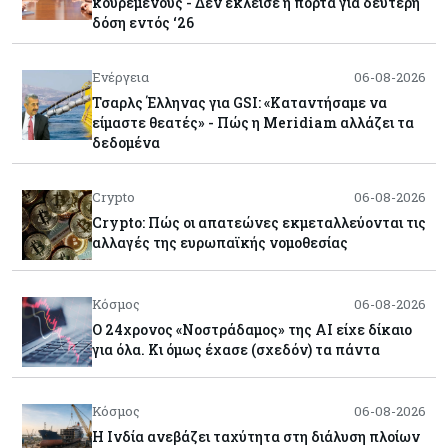
κουρεμένους - Δεν έκλεισε η πόρτα για δεύτερη
δόση εντός ‘26
Ενέργεια
06-08-2026
Τσαρλς Έλληνας για GSI: «Καταντήσαμε να
είμαστε θεατές» - Πώς η Meridiam αλλάζει τα
δεδομένα
Crypto
06-08-2026
Crypto: Πώς οι απατεώνες εκμεταλλεύονται τις
αλλαγές της ευρωπαϊκής νομοθεσίας
Κόσμος
06-08-2026
Ο 24χρονος «Νοστράδαμος» της AI είχε δίκαιο
για όλα. Κι όμως έχασε (σχεδόν) τα πάντα
Κόσμος
06-08-2026
Η Ινδία ανεβάζει ταχύτητα στη διάλυση πλοίων