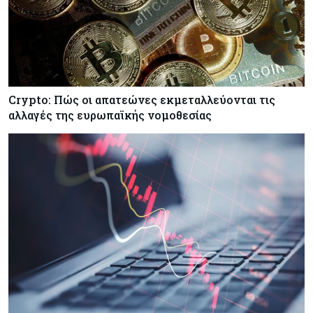
Ορκίζονται σήμερα τα νέα μέλη της Κυβέρνησης
- Στις 13:00 συνεδριάζει το Υπουργικό
Κόσμος
06-08-2026
Τα νέα θωρηκτά των ΗΠΑ που θα φέρουν το
όνομα του προέδρου Τραμπ υπολογίζεται πως θα
Crypto: Πώς οι απατεώνες εκμεταλλεύονται τις
κοστίσουν $275 δισ.
αλλαγές της ευρωπαϊκής νομοθεσίας
Ενέργεια
06-08-2026
Πώς οι Γάλλοι και ο ΑΔΜΗΕ έβαλαν τον GSI
στην πρίζα
Κόσμος
06-08-2026
Politico: Ο Τραμπ απειλεί την Ε.Ε. με νέους
δασμούς αλλά η Ένωση «δεν τσιμπάει»