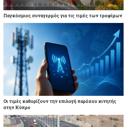
Κόσμος
07-08-2026
Παγκόσμιος συναγερμός για τις τιμές των τροφίμων
Ευρωπαϊκή αυτοκινητοβιομηχανία: Αναζητά
σωσίβιο στην Κίνα
Κύπρος
07-08-2026
Πώς οι κυπριακές τράπεζες «τιμολογούν» τον
πόλεμο
Οι τιμές καθορίζουν την επιλογή παρόχου κινητής
στην Κύπρο