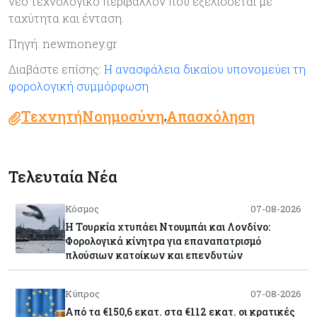
νέο τεχνολογικό περιβάλλον που εξελίσσεται με
ταχύτητα και ένταση.
Πηγή: newmoney.gr
Διαβάστε επίσης:
Η ανασφάλεια δικαίου υπονομεύει τη
φορολογική συμμόρφωση
ΤεχνητήΝοημοσύνη
Απασχόληση
,
Τελευταία Νέα
Κόσμος
07-08-2026
Η Τουρκία χτυπάει Ντουμπάι και Λονδίνο:
Φορολογικά κίνητρα για επαναπατρισμό
πλούσιων κατοίκων και επενδυτών
Κύπρος
07-08-2026
Από τα €150,6 εκατ. στα €112 εκατ. οι κρατικές