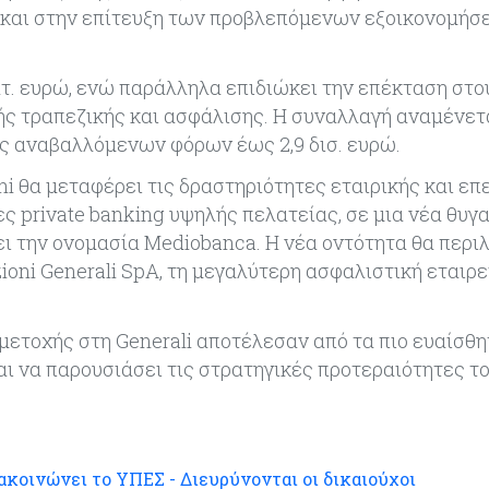
 και στην επίτευξη των προβλεπόμενων εξοικονομήσ
τ. ευρώ, ενώ παράλληλα επιδιώκει την επέκταση στο
κής τραπεζικής και ασφάλισης. Η συναλλαγή αναμένετ
ς αναβαλλόμενων φόρων έως 2,9 δισ. ευρώ.
 θα μεταφέρει τις δραστηριότητες εταιρικής και επ
ς private banking υψηλής πελατείας, σε μια νέα θυγ
σει την ονομασία Mediobanca. Η νέα οντότητα θα περι
ioni Generali SpA, τη μεγαλύτερη ασφαλιστική εταιρε
μμετοχής στη Generali αποτέλεσαν από τα πιο ευαίσθ
ι να παρουσιάσει τις στρατηγικές προτεραιότητες τ
ακοινώνει το ΥΠΕΣ - Διευρύνονται οι δικαιούχοι