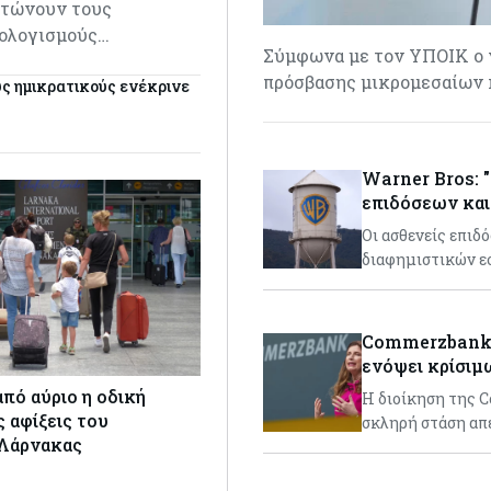
ατώνουν τους
σολογισμούς…
Σύμφωνα με τον ΥΠΟΙΚ ο ν
πρόσβασης μικρομεσαίων 
υς ημικρατικούς ενέκρινε
Warner Bros: 
επιδόσεων και
Οι ασθενείς επι
διαφημιστικών εσ
Commerzbank: 
ενόψει κρίσι
από αύριο η οδική
H διοίκηση της 
 αφίξεις του
σκληρή στάση απ
 Λάρνακας