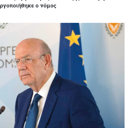
(σχεδόν) τα πάντα
νεργοποιήθηκε ο νόμος
Κόσμος
06-08-2026
Η Ινδία ανεβάζει ταχύτητα στη
διάλυση πλοίων – Στο 35,4% το
παγκόσμιο μερίδιό της