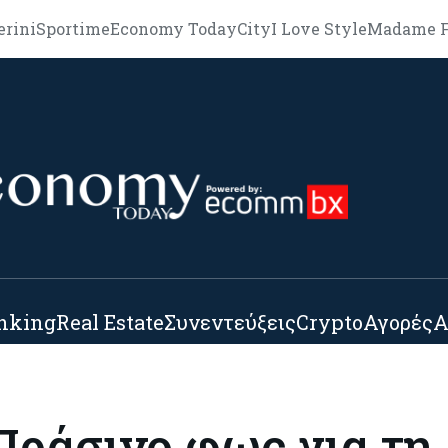
erini
Sportime
Economy Today
City
I Love Style
Madame F
nking
Real Estate
Συνεντεύξεις
Crypto
Αγορές
Α
Πράσινο φως για τη