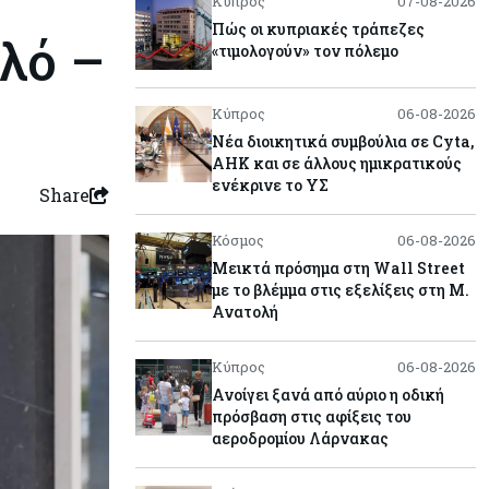
Κύπρος
07-08-2026
Πώς οι κυπριακές τράπεζες
λό –
«τιμολογούν» τον πόλεμο
Κύπρος
06-08-2026
Νέα διοικητικά συμβούλια σε Cyta,
AHK και σε άλλους ημικρατικούς
ενέκρινε το ΥΣ
Share
Κόσμος
06-08-2026
Μεικτά πρόσημα στη Wall Street
με το βλέμμα στις εξελίξεις στη Μ.
Ανατολή
Κύπρος
06-08-2026
Ανοίγει ξανά από αύριο η οδική
πρόσβαση στις αφίξεις του
αεροδρομίου Λάρνακας