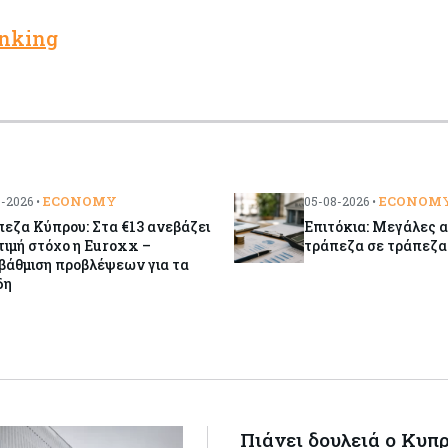
nking
ECONOMY
ECONOM
-2026 •
05-08-2026 •
εζα Κύπρου: Στα €13 ανεβάζει
Επιτόκια: Μεγάλες 
τιμή στόχο η Euroxx –
τράπεζα σε τράπεζα
βάθμιση προβλέψεων για τα
δη
Πιάνει δουλειά ο Κυπ