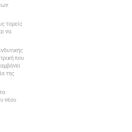
Στην κυκλοφορία ο νέος δρόμος
εων
Λάρνακας – Δεκέλειας μετά από
26 χρόνια
υς τομείς
Tech
06-08-2026
αι να
SoftBank: Κέρδη 8,5 δισ. δολαρίων
από την Intel – Ξεπέρασε τις
εκτιμήσεις εν αναμονή της
ενδυτικής
εισαγωγής της OpenAI
ατρική που
λαμβάνει
Κύπρος
06-08-2026
ία της
Καύσιμα και στέγαση κράτησαν
τον πληθωρισμό στο 2,9%
ητα
ου νέου
Κύπρος
06-08-2026
Δήμος Λευκωσίας: Νέα εποχή για
το Παλιό ΓΣΠ – Ολοκληρώθηκε η
διαδικασία ανάθεσης των
υποστατικών