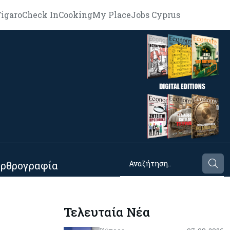
igaro
Check In
Cooking
My Place
Jobs Cyprus
ρθρογραφία
Τελευταία Νέα