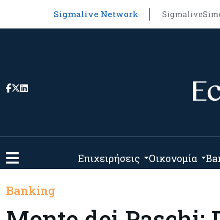
Sigmalive Network
Sigmalive
Sim
Επιχειρήσεις
Οικονομία
Ba
Banking
Monte dei Paschi: 