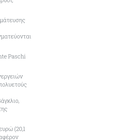
NBA
Banking
06-08-2026
γμάτευσης
Commerzbank: Η Όρλοπ αλλάζει
στάση απέναντι στη UniCredit
γματεύονται
ενόψει κρίσιμων
διαπραγματεύσεων
nte Paschi
Κόσμος
06-08-2026
«Spider-Man: Brand New Day»:
υνεργειών
Έφτασε το 1 δισ. εισπράξεις σε
μόλις 6 ημέρες
 πολυετούς
Κύπρος
06-08-2026
άγκλιο,
Eurostat: Ετήσια αύξηση 5% του
της
όγκου λιανικού εμπορίου στην
Κύπρο τον Ιούνιο
ευρώ (20,1
Κύπρος
06-08-2026
ιαφέρον