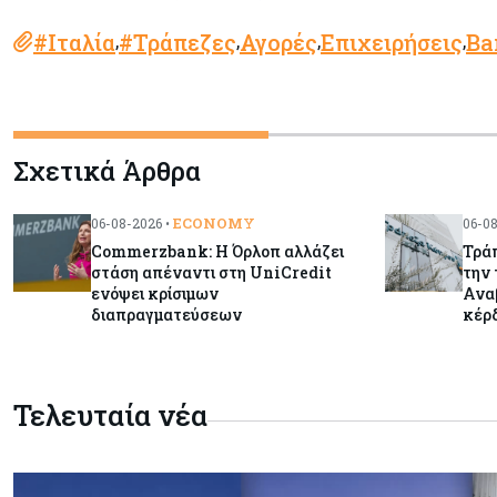
#Ιταλία
#Τράπεζες
Αγορές
Επιχειρήσεις
Ba
,
,
,
,
Σχετικά Άρθρα
ECONOMY
06-08-2026 •
06-08
Commerzbank: Η Όρλοπ αλλάζει
Τράπ
στάση απέναντι στη UniCredit
την 
ενόψει κρίσιμων
Ανα
διαπραγματεύσεων
κέρ
Τελευταία νέα