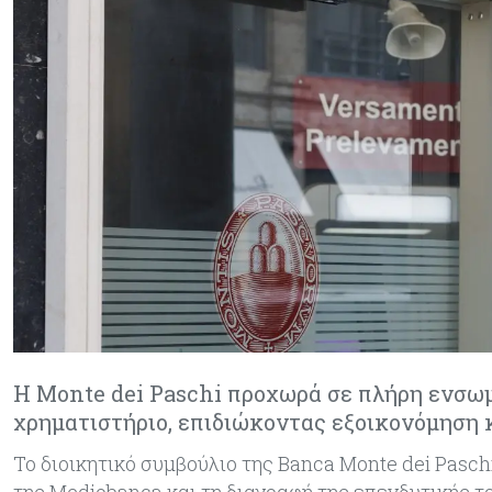
Η Monte dei Paschi προχωρά σε πλήρη ενσω
χρηματιστήριο, επιδιώκοντας εξοικονόμηση
Το διοικητικό συμβούλιο της Banca Monte dei Pasch
της Mediobanca και τη διαγραφή της επενδυτικής τ