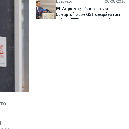
Ενέργεια
06-08-2026
Μ. Δαμιανός: Τεράστια νέα
δυναμική στον GSI, αναμένεται η
μελέτη ΕΤΕπ για συμμετοχή
Κόσμος
06-08-2026
Saudi Aramco: Μειώνει την τιμή
του πετρελαίου για την Ασία εν
μέσω εξελίξεων στο Ορμούζ
Κύπρος
06-08-2026
Πιάνει δουλειά ο Κυπριακός
Οργανισμός Ανάπτυξης
Επιχειρήσεων – Διορίστηκε το δ.σ.,
ενεργοποιήθηκε ο νόμος
 το
Κόσμος
06-08-2026
Warner Bros: "Φρένο" στα έσοδα
εξαιτίας των κινηματογραφικών
η
επιδόσεων και της απουσίας του
ρυσι,