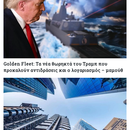
Κόσμος
08-08-2026
Πόσα ξοδεύει ο Λευκός Οίκος – Το κόστος
λειτουργίας για προσωπικό, υποδομές και
ασφάλεια
Market News
08-08-2026
Baker Tilly: Στην 7η θέση παγκοσμίως στις
M&A μεσαίας αγοράς
Golden Fleet: Τα νέα θωρηκτά του Τραμπ που
Κύπρος
08-08-2026
προκαλούν αντιδράσεις και ο λογαριασμός – μαμούθ
Πιο ισχυρό το κυπριακό διαβατήριο το 2026
Ενέργεια
08-08-2026
Meridiam–GSI: Τι προκύπτει – και τι όχι – από
την απάντηση της Κομισιόν