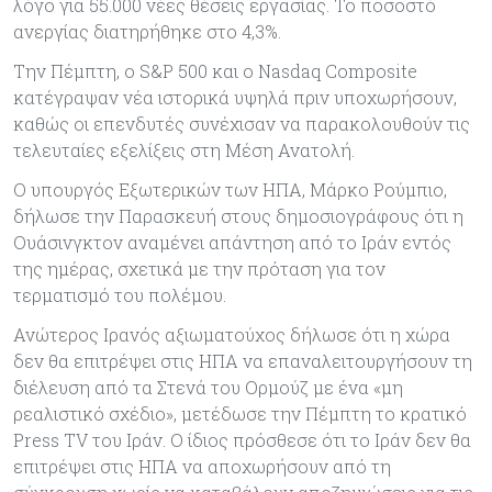
λόγο για 55.000 νέες θέσεις εργασίας. Το ποσοστό
ανεργίας διατηρήθηκε στο 4,3%.
Την Πέμπτη, ο S&P 500 και ο Nasdaq Composite
κατέγραψαν νέα ιστορικά υψηλά πριν υποχωρήσουν,
καθώς οι επενδυτές συνέχισαν να παρακολουθούν τις
τελευταίες εξελίξεις στη Μέση Ανατολή.
Ο υπουργός Εξωτερικών των ΗΠΑ, Μάρκο Ρούμπιο,
δήλωσε την Παρασκευή στους δημοσιογράφους ότι η
Ουάσινγκτον αναμένει απάντηση από το Ιράν εντός
της ημέρας, σχετικά με την πρόταση για τον
τερματισμό του πολέμου.
Ανώτερος Ιρανός αξιωματούχος δήλωσε ότι η χώρα
δεν θα επιτρέψει στις ΗΠΑ να επαναλειτουργήσουν τη
διέλευση από τα Στενά του Ορμούζ με ένα «μη
ρεαλιστικό σχέδιο», μετέδωσε την Πέμπτη το κρατικό
Press TV του Ιράν. Ο ίδιος πρόσθεσε ότι το Ιράν δεν θα
επιτρέψει στις ΗΠΑ να αποχωρήσουν από τη