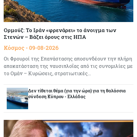
Κόσμος
08-08-2026
Οι πυρκαγιές κατακαίνε την Ευρώπη, αλλά οι
ζημιές δεν είναι ασφαλισμένες
Ορμούζ: Το Ιράν «φρενάρει» το άνοιγμα των
Στενών – Βάζει όρους στις ΗΠΑ
Κόσμος
08-08-2026
Κόσμος - 09-08-2026
Γιατί οι κεντρικές τράπεζες αφήνουν τις αγορές
να «παίξουν μπάλα»
Οι Φρουροί της Επανάστασης αποσυνδέουν την πλήρη
αποκατάσταση της ναυσιπλοΐας από τις συνομιλίες με
Κόσμος
08-08-2026
το Ομάν – Κυρώσεις, στρατιωτικές…
Ποιες χώρες έχουν τα περισσότερα ρομπότ
Δεν τίθεται θέμα (για την ώρα) για τη θαλάσσια
σύνδεση Κύπρου - Ελλάδας
Κόσμος
08-08-2026
Κρίσιμες πρώτες ύλες: Ο ευρωπαϊκός χάρτης
και οι προκλήσεις