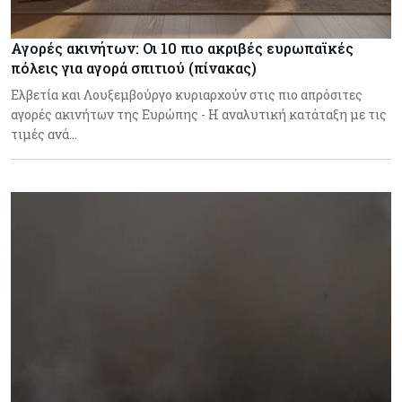
Αγορές ακινήτων: Οι 10 πιο ακριβές ευρωπαϊκές
πόλεις για αγορά σπιτιού (πίνακας)
Ελβετία και Λουξεμβούργο κυριαρχούν στις πιο απρόσιτες
αγορές ακινήτων της Ευρώπης - Η αναλυτική κατάταξη με τις
τιμές ανά…