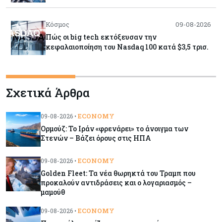
Κόσμος
09-08-2026
Πώς οι big tech εκτόξευσαν την
κεφαλαιοποίηση του Nasdaq 100 κατά $3,5 τρισ.
Αρθρογραφία
09-08-2026
Σχετικά Άρθρα
Η επενδυτική κουλτούρα που λείπει από την
Κύπρο
ECONOMY
09-08-2026 •
Ορμούζ: Το Ιράν «φρενάρει» το άνοιγμα των
Τουρισμός
09-08-2026
Στενών – Βάζει όρους στις ΗΠΑ
Στη σκανδιναβική αγορά ποντάρει η Κύπρος για
περισσότερους επισκέπτες τον χειμώνα
ECONOMY
09-08-2026 •
Golden Fleet: Τα νέα θωρηκτά του Τραμπ που
προκαλούν αντιδράσεις και ο λογαριασμός –
Κόσμος
08-08-2026
μαμούθ
Ενέργεια: Στερεύουν τα αποθέματα της
Ευρώπης - Τι θα γίνει τον χειμώνα
ECONOMY
09-08-2026 •