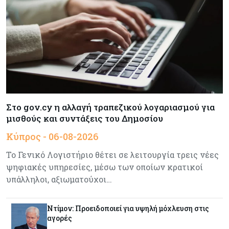
Κόσμος
05-08-2026
Πύραυλος εκτός ελέγχου της SpaceX εκτιμάται
ότι συνετρίβη στη Σελήνη
Ενέργεια
05-08-2026
Με γαλλική σφραγίδα το καλώδιο Ελλάδας –
Κύπρου, με ποσοστό πάνω από 50% μπαίνει η
Στο gov.cy η αλλαγή τραπεζικού λογαριασμού για
Meridiam
μισθούς και συντάξεις του Δημοσίου
Κύπρος - 06-08-2026
Banking
05-08-2026
Επιτόκια: Μεγάλες αποκλίσεις από τράπεζα σε
Το Γενικό Λογιστήριο θέτει σε λειτουργία τρεις νέες
τράπεζα στην Κύπρο
ψηφιακές υπηρεσίες, μέσω των οποίων κρατικοί
υπάλληλοι, αξιωματούχοι…
Κόσμος
05-08-2026
Η Κίνα ξεκινά παγκόσμιο φορολογικό κυνήγι –
Ντίμον: Προειδοποιεί για υψηλή μόχλευση στις
Ποιοι μπαίνουν στο στόχαστρο
αγορές