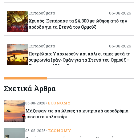
Εμπορεύματα
06-08-2026
Χρυσός: Ξεπέρασε τα $4.300 με ώθηση από την
πρόοδο για τα Στενά του Ορμούζ
Εμπορεύματα
06-08-2026
Πετρέλαιο: Υποχωρούν και πάλι οι τιμές μετά τη
συμφωνία Ιράν-Ομάν για τα Στενά του Ορμούζ –
Κοντά στα $79 το Brent
Κύπρος
06-08-2026
Σχετικά Άρθρα
Ορκίζονται σήμερα τα νέα μέλη της Κυβέρνησης
- Στις 13:00 συνεδριάζει το Υπουργικό
ECONOMY
06-08-2026 •
Μάζεψαν τις απώλειες τα κυπριακά αεροδρόμια
Κόσμος
06-08-2026
μέσα στο καλοκαίρι
Τα νέα θωρηκτά των ΗΠΑ που θα φέρουν το
όνομα του προέδρου Τραμπ υπολογίζεται πως θα
ECONOMY
05-08-2026 •
κοστίσουν $275 δισ.