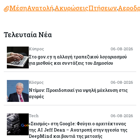
ΜέσηΑνατολή
ΑκυρώσειςΠτήσεων
Αεροδ
,
,
Τελευταία Νέα
Κύπρος
06-08-2026
Στο gov.cy η αλλαγή τραπεζικού λογαριασμού
για μισθούς και συντάξεις του Δημοσίου
Κόσμος
06-08-2026
Ντίμον: Προειδοποιεί για υψηλή μόχλευση στις
αγορές
Tech
06-08-2026
«Σεισμός» στη Google: Φεύγει ο αρχιτέκτονας
της AI Jeff Dean – Ανατροπή στην ηγεσία της
DeepMind και βουτιά της μετοχής