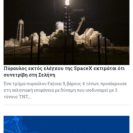
Πύραυλος εκτός ελέγχου της SpaceX εκτιμάται ότι
συνετρίβη στη Σελήνη
Ένα τμήμα πυραύλου Falcon 9, βάρους 4 τόνων, προσέκρουσε
στη σεληνιακή επιφάνεια με δύναμη που ισοδυναμεί με 3
τόνους ΤΝΤ,…