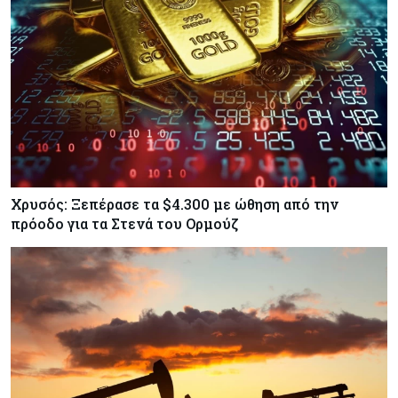
Κόσμος
05-08-2026
Τζεφ Μπέζος και Λεονάρντο Ντι Κάπριο
ενώνουν τις δυνάμεις τους σε deal μαμούθ $200
εκατ.
Χρυσός: Ξεπέρασε τα $4.300 με ώθηση από την
πρόοδο για τα Στενά του Ορμούζ