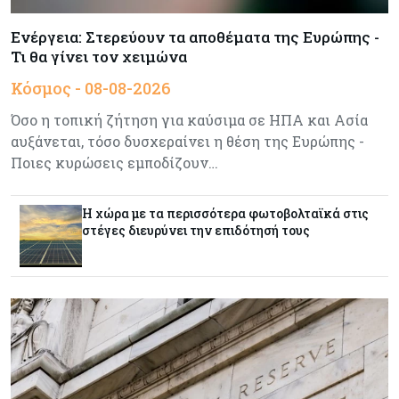
Meridiam–GSI: Τι προκύπτει – και τι όχι – από
την απάντηση της Κομισιόν
Ενέργεια: Στερεύουν τα αποθέματα της Ευρώπης -
Τι θα γίνει τον χειμώνα
Κόσμος
07-08-2026
Κόσμος - 08-08-2026
Η Τουρκία χτυπάει Ντουμπάι και Λονδίνο:
Φορολογικά κίνητρα για επαναπατρισμό
Όσο η τοπική ζήτηση για καύσιμα σε ΗΠΑ και Ασία
πλούσιων κατοίκων και επενδυτών
αυξάνεται, τόσο δυσχεραίνει η θέση της Ευρώπης -
Ποιες κυρώσεις εμποδίζουν…
Κύπρος
07-08-2026
Από τα €150,6 εκατ. στα €112 εκατ. οι κρατικές
Η χώρα με τα περισσότερα φωτοβολταϊκά στις
πιστώσεις για έρευνα στην Κύπρο
στέγες διευρύνει την επιδότησή τους
Κόσμος
07-08-2026
Παγκόσμιος συναγερμός για τις τιμές των
τροφίμων
Κύπρος
07-08-2026
Οι τιμές καθορίζουν την επιλογή παρόχου