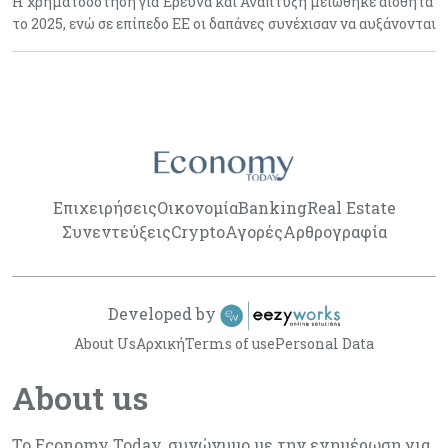
Η χρηματοδότηση για Έρευνα και Ανάπτυξη μειώθηκε αισθητά
το 2025, ενώ σε επίπεδο ΕΕ οι δαπάνες συνέχισαν να αυξάνονται
Επιχειρήσεις
Οικονομία
Banking
Real Estate
Συνεντεύξεις
Crypto
Αγορές
Αρθρογραφία
Developed by
About Us
Αρχική
Terms of use
Personal Data
About us
Το Economy Today, συνώνυμο με την ενημέρωση για