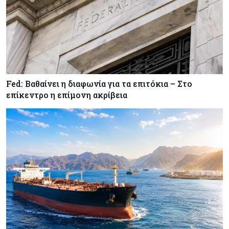
κινητής στην Κύπρο
Κύπρος
07-08-2026
34.787 νέες εγγραφές οχημάτων στο επτάμηνο
- Άνοδος 11,5% σε σχέση με πέρσι
Fed: Βαθαίνει η διαφωνία για τα επιτόκια – Στο
επίκεντρο η επίμονη ακρίβεια
Κόσμος
07-08-2026
ΕΚΤ: Αιφνιδιάστηκε από την πώληση ευρώ από
τις ΗΠΑ
Κύπρος
07-08-2026
Χορηγία €10.000 για υποτροφίες σε φοιτητές του
ΤΕΠΑΚ