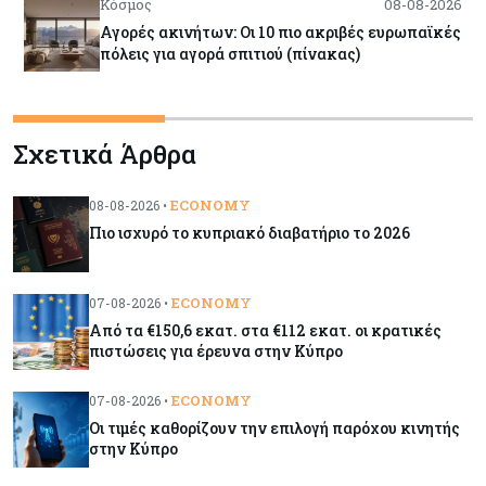
Κόσμος
08-08-2026
Αγορές ακινήτων: Οι 10 πιο ακριβές ευρωπαϊκές
πόλεις για αγορά σπιτιού (πίνακας)
Κόσμος
08-08-2026
Σχετικά Άρθρα
Οι πυρκαγιές κατακαίνε την Ευρώπη, αλλά οι
ζημιές δεν είναι ασφαλισμένες
ECONOMY
08-08-2026 •
Πιο ισχυρό το κυπριακό διαβατήριο το 2026
Κόσμος
08-08-2026
Γιατί οι κεντρικές τράπεζες αφήνουν τις αγορές
να «παίξουν μπάλα»
ECONOMY
07-08-2026 •
Από τα €150,6 εκατ. στα €112 εκατ. οι κρατικές
πιστώσεις για έρευνα στην Κύπρο
Κόσμος
08-08-2026
Ποιες χώρες έχουν τα περισσότερα ρομπότ
ECONOMY
07-08-2026 •
Οι τιμές καθορίζουν την επιλογή παρόχου κινητής
στην Κύπρο
Κόσμος
08-08-2026