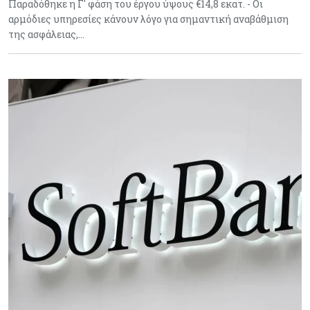
Παραδόθηκε η Γ' φάση του έργου ύψους €14,8 εκατ. - Οι
αρμόδιες υπηρεσίες κάνουν λόγο για σημαντική αναβάθμιση
της ασφάλειας,…