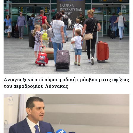
Τσαρλς Έλληνας για GSI: «Καταντήσαμε να
είμαστε θεατές» - Πώς η Meridiam αλλάζει τα
δεδομένα
Crypto
06-08-2026
Crypto: Πώς οι απατεώνες εκμεταλλεύονται τις
αλλαγές της ευρωπαϊκής νομοθεσίας
Κόσμος
06-08-2026
Ο 24χρονος «Νοστράδαμος» της AI είχε δίκαιο
για όλα. Κι όμως έχασε (σχεδόν) τα πάντα
Ανοίγει ξανά από αύριο η οδική πρόσβαση στις αφίξεις
του αεροδρομίου Λάρνακας
Κόσμος
06-08-2026
Η Ινδία ανεβάζει ταχύτητα στη διάλυση πλοίων
– Στο 35,4% το παγκόσμιο μερίδιό της
Κύπρος
06-08-2026