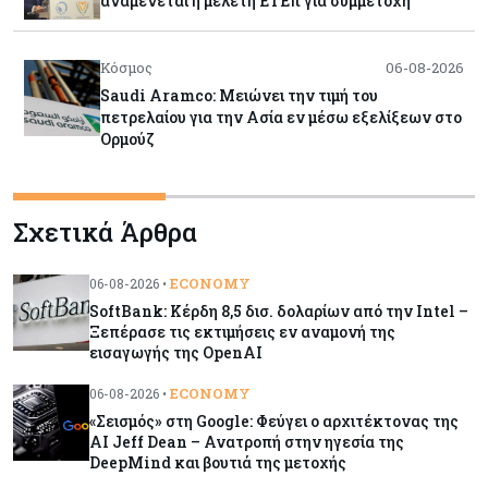
αναμένεται η μελέτη ΕΤΕπ για συμμετοχή
Κόσμος
06-08-2026
Saudi Aramco: Μειώνει την τιμή του
πετρελαίου για την Ασία εν μέσω εξελίξεων στο
Ορμούζ
Κύπρος
06-08-2026
Σχετικά Άρθρα
Πιάνει δουλειά ο Κυπριακός Οργανισμός
Ανάπτυξης Επιχειρήσεων – Διορίστηκε το δ.σ.,
ενεργοποιήθηκε ο νόμος
ECONOMY
06-08-2026 •
SoftBank: Κέρδη 8,5 δισ. δολαρίων από την Intel –
Κόσμος
06-08-2026
Ξεπέρασε τις εκτιμήσεις εν αναμονή της
εισαγωγής της OpenAI
Warner Bros: "Φρένο" στα έσοδα εξαιτίας των
κινηματογραφικών επιδόσεων και της
ECONOMY
06-08-2026 •
απουσίας του NBA
«Σεισμός» στη Google: Φεύγει ο αρχιτέκτονας της
AI Jeff Dean – Ανατροπή στην ηγεσία της
Banking
06-08-2026
DeepMind και βουτιά της μετοχής
Commerzbank: Η Όρλοπ αλλάζει στάση