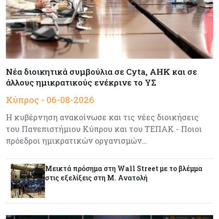
Intel – Ξεπέρασε τις εκτιμήσεις εν αναμονή της
εισαγωγής της OpenAI
Κύπρος
06-08-2026
Καύσιμα και στέγαση κράτησαν τον πληθωρισμό
στο 2,9%
Νέα διοικητικά συμβούλια σε Cyta, AHK και σε
άλλους ημικρατικούς ενέκρινε το ΥΣ
Κύπρος
06-08-2026
Κύπρος - 06-08-2026
Δήμος Λευκωσίας: Νέα εποχή για το Παλιό ΓΣΠ
Η κυβέρνηση ανακοίνωσε και τις νέες διοικήσεις
– Ολοκληρώθηκε η διαδικασία ανάθεσης των
υποστατικών
του Πανεπιστήμιου Κύπρου και του ΤΕΠΑΚ - Ποιοι
πρόεδροι ημικρατικών οργανισμών…
Κύπρος
06-08-2026
Ούτε άσπρος ούτε μαύρος καπνός για
Μεικτά πρόσημα στη Wall Street με το βλέμμα
κουρεμένους - Δεν έκλεισε η πόρτα για δεύτερη
στις εξελίξεις στη Μ. Ανατολή
δόση εντός ‘26
Ενέργεια
06-08-2026