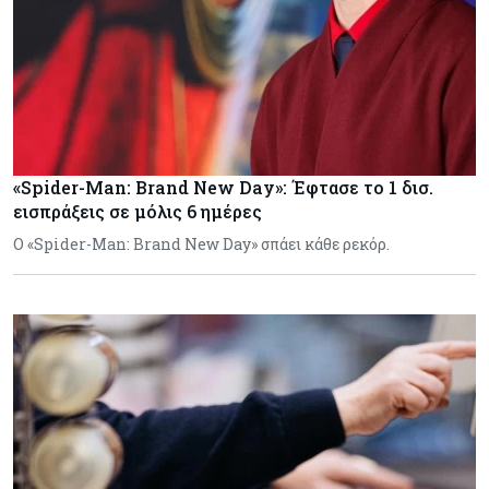
«Spider-Man: Brand New Day»: Έφτασε το 1 δισ.
εισπράξεις σε μόλις 6 ημέρες
Ο «Spider-Man: Brand New Day» σπάει κάθε ρεκόρ.