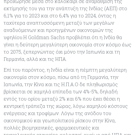
προχώρησε μέσα στο καλοκαίρι σε αναβάθμιση της
εκτίμησής του για την ανάπτυξη της Ινδίας (ΑΕΠ) στο
6,1% για το 2023 και στο 6,4% για το 2024, όντας η
ταχύτερα αναπτυσσόμενη μεταξύ των μεγάλων
αναδυόμενων και προηγμένων οικονομιών της
υφηλίου.Η Goldman Sachs προβλέπει ότι η Ινδία θα
γίνει η δεύτερη μεγαλύτερη οικονομία στον κόσμο έως
το 2075, ξεπερνώντας όχι μόνο την Ιαπωνία και τη
Γερμανία, αλλά και τις ΗΠΑ.
Επί του παρόντος, η Ινδία είναι η πέμπτη μεγαλύτερη
οικονομία στον κόσμο, πίσω από τη Γερμανία, την
Ιαπωνία, την Κίνα και τις Η.Π.Α.Ο δε πληθωρισμός
βρίσκεται σε χαμηλά επίπεδα των 4%-5%, δηλαδή
εντός του ορίου μεταξύ 2% και 6% που έχει θέσει η
κεντρική τράπεζα της χώρας, λόγω χαμηλού κόστους
ενέργειας και τροφίμων. Λόγω της ανόδου του
οικονομικού και γεωπολιτικού ρίσκου στην Κίνα,
πολλές βιομηχανικές, φαρμακευτικές και
τεχνολογικές εταιρείες-κολοσσοί, κυρίως από ΗΠΑ και