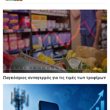
Goldman Sachs: Το Brent θα κυμανθεί στα $80-
90/βαρέλι μέχρι να υπάρξουν εξελίξεις στη
Μέση Ανατολή
Κόσμος
07-08-2026
Σαουδική Αραβία, Πακιστάν και Τουρκία
υπογράφουν συμφωνία για αμοιβαία άμυνα
Εμπορεύματα
07-08-2026
Πετρέλαιο: Πιάνει και πάλι τα 83 δολάρια το
Brent μετά το σχέδιο του Ιράν για τα Στενά του
Ορμούζ
Παγκόσμιος συναγερμός για τις τιμές των τροφίμων
Κόσμος
07-08-2026
Ευρωπαϊκή αυτοκινητοβιομηχανία: Αναζητά
σωσίβιο στην Κίνα
Κύπρος
07-08-2026