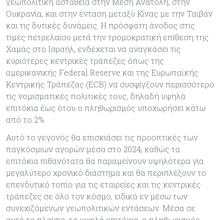
γεωπολιτική αστάθεια στην Μέση Ανατολή, στην
Ουκρανία, και στην ένταση μεταξύ Κίνας με την Ταϊβάν
και τις δυτικές δυνάμεις. Η πρόσφατη άνοδος στις
τιμές πετρελαίου μετά την τρομοκρατική επίθεση της
Χαμάς στο Ισραήλ, ενδέχεται να αναγκάσει τις
κυριότερες κεντρικές τράπεζες όπως της
αμερικανικής Federal Reserve και της Ευρωπαϊκής
Κεντρικής Τράπεζας (ECB) να συσφίγξουν περισσότερο
τις νομισματικές πολιτικές τους, δηλαδή υψηλά
επιτόκια έως ότου ο πληθωρισμός υποχωρήσει κάτω
από το 2%.
Αυτό το γεγονός θα επισκιάσει τις προοπτικές των
παγκόσμιων αγορών μέσα στο 2024, καθώς τα
επιτόκια πιθανότατα θα παραμείνουν υψηλότερα για
μεγαλύτερο χρονικό διάστημα και θα περιπλέξουν το
επενδυτικό τοπίο για τις εταιρείες και τις κεντρικές
τράπεζες σε όλο τον κόσμο, ειδικά εν μέσω των
συνεχιζόμενων γεωπολιτικών εντάσεων. Μέσα σε
αυτό το πλαίσιο, τα υψηλά επιτόκια, ο πληθωρισμός