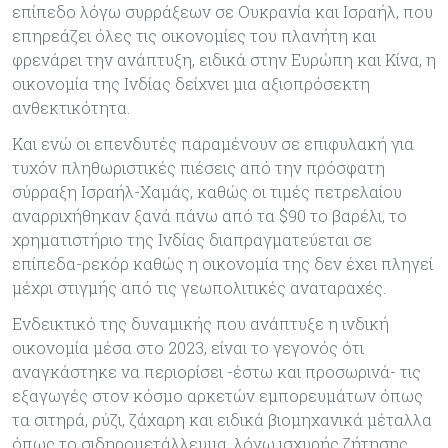
επίπεδο λόγω συρράξεων σε Ουκρανία και Ισραήλ, που
επηρεάζει όλες τις οικονομίες του πλανήτη και
φρενάρει την ανάπτυξη, ειδικά στην Ευρώπη και Κίνα, η
οικονομία της Ινδίας δείχνει μια αξιοπρόσεκτη
ανθεκτικότητα.
Και ενώ οι επενδυτές παραμένουν σε επιφυλακή για
τυχόν πληθωριστικές πιέσεις από την πρόσφατη
σύρραξη Ισραήλ-Χαμάς, καθώς οι τιμές πετρελαίου
αναρριχήθηκαν ξανά πάνω από τα $90 το βαρέλι, το
χρηματιστήριο της Ινδίας διαπραγματεύεται σε
επίπεδα-ρεκόρ καθώς η οικονομία της δεν έχει πληγεί
μέχρι στιγμής από τις γεωπολιτικές αναταραχές.
Ενδεικτικό της δυναμικής που ανάπτυξε η ινδική
οικονομία μέσα στο 2023, είναι το γεγονός ότι
αναγκάστηκε να περιορίσει -έστω και προσωρινά- τις
εξαγωγές στον κόσμο αρκετών εμπορευμάτων όπως
τα σιτηρά, ρύζι, ζάχαρη και ειδικά βιομηχανικά μέταλλα
όπως το σιδηρομετάλλευμα, λόγω ισχυρής ζήτησης