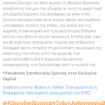
ναυτική δύναμη του 18ου αιώνια, τη Μεγάλη Βρετανία,
αλλάζοντας τον ρου της ιστορίας γι’ αυτό το μικρό νησί
στη βόρεια Ευρώπη, που κατάφερε να γίνει η πιο
μεγάλη αυτοκρατορία στον κόσμο χάρης στα αμύθητα
«αποικιακά» πλούτη της Ινδίας, της Ασίας και της
Αφρικής.Η οικονομική και πολιτική ιστορία διδάσκει
αυτούς που θέλουν να την ακούσουν. Η Ινδία είχε, έχει
και θα έχει τους αναγκαίους πόρους και ανθρώπινο
δυναμικό για να στηρίξει τη μελλοντική οικονομική της
ανάπτυξη, την οποία αυτή την φορά θα την
εκμεταλλευθεί η ίδια η χώρα και όχι κάποιος
αποικιοκράτης που δελεάστηκε από τα πλούτη της.
*Υπεύθυνος Επενδυτικής Έρευνας στην Exclusive
Capital
Διαβάστε επίσης:
Φάκελος «Ινδία»: Τι αποκαλύπτει η
Επικεφαλής Οικονομικής Διπλωματίας του ΥΠΕΞ
#ΠεριοδικόEconomyToday
Αρθρογραφία
Β
,
,