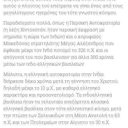
αυτός ο πλούτος τού επέτρεπε να γίνει ένας από τους
μεγαλύτερους ηγεμόνες του τότε γνωστού κόσμου.
Παραδείγματα πολλά, όπως η Περσική Αυτοκρατορία
(η λέξη Χιντουστάν, ήταν περσική έκφραση με
σημασία: η χώρα των Ινδών) και ο κορυφαίος
Μακεδόνας στρατηλάτης Μέγας Αλέξανδρος που
έφθασε μέχρι τον Ινδό ποταμό το 326 π.Χ. και οι
απόγονοί του που βασίλευσαν για άλλα 300 χρόνια
μέσω των ινδο-ελληνικών βασιλείων.
Μάλιστα, η ελληνική αυτοκρατορία στην Ινδία
διήρκεσε δέκα χρόνια μετά τη γέννηση του Χριστού,
δηλαδή μέχρι το 10 μ.Χ., με καθαρά ελληνικό
χαρακτήρα και προσανατολισμό. Τα ινδοελληνικά
βασίλεια ήταν τα τελευταία ανεξάρτητα κλασικά
ελληνικά βασίλεια στον τότε ελληνιστικό κόσμο, μετά
την πτώση των Σελευκιδών στη Μέση Ανατολή το 63
π.Χ, και των Πτολεμαίων στην Αίγυπτο το 30 π.Χ.