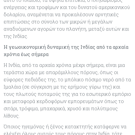
ενέργειας και τροφίμων και του δυνατού αμερικανικού
δολαρίου, αναμένεται να προκαλέσουν αρνητικές
επιπτώσεις στο σύνολο των μικρών ή μεγάλων
αναδυόμενων αγορών του πλανήτη, μεταξύ αυτών και
της Ινδίας.
Η γεωοικονομική δυναμική της Ινδίας από τα αρχαία
χρόνια έως σήμερα
Η Ινδία, από τα αρχαία χρόνια μέχρι σήμερα, είναι μια
τεράστια χώρα με απαράμιλλους πόρους, όπως οι
εύφορες πεδιάδες της, το μπόλικο πόσιμο νερό από τα
Ιμαλάια (σε σύγκριση με τις ερήμους γύρω της) και
τους πλωτούς ποταμούς της για το εσωτερικό εμπόριο
και μεταφορά κερδοφόρων εμπορευμάτων όπως το
σιτάρι, τρόφιμα, μπαχαρικά, χρυσό και πολύτιμους
λίθους.
Όποιος ηγεμόνας ή ξένος κατακτητής κατάφερνε να
ελέγξει όλους αυτούς τους πόρους στην Ινδία, τότε