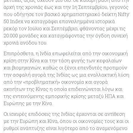
αρχή της χρονιάς έως και την 1η Σεπτεμβρίου, γεγονός
που οδήγησε τον βασικό χρηματιστηριακό δείκτη Nifty
50 Index να καταγράφει επανειλημμένα ιστορικά
ρεκόρ τον Ιούλιο και Σεπτέμβριο, φθάνοντας μέχρι τις
20.000 μονάδες και καταγράφοντας την όγδοη συνεχή
χρονιά ανόδου του.
Επιπρόσθετα, η Ινδία επωφελείται από την οικονομική
κρίση στην Κίνα και την τάση φυγής των κεφαλαίων
και βιομηχανιών, καθώς οι ξένοι επενδυτές προτιμούν
την ασφαλή αγορά της Ινδίας ως μια εναλλακτική λύση
από την «προβληματική» οικονομία και αγορά
ακινήτων της Κίνας η οποία επιδεινώνεται λόγω και
της εντεινόμενης εμπορικής κρίσης μεταξύ ΗΠΑ και
Ευρώπης με την Κίνα.
Οι ισχυρές επιδόσεις της Ινδίας έρχονται σε αντίθεση
με την Ευρώπη και Κίνα, όπου οι οικονομίες τους και οι
ρυθμοί ανάπτυξης είναι λιγότερο από το αναμενόμενο