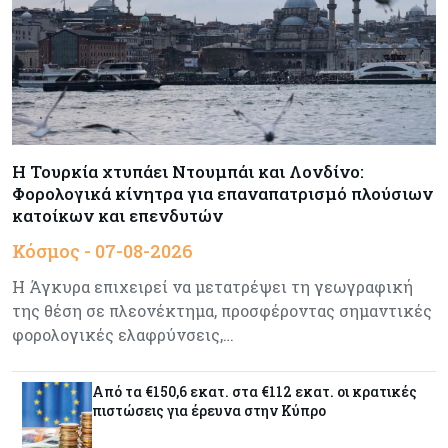
Τσολάκη: Προτεραιότητα η βελτίωση της
καθημερινότητας μέσω οδικών έργων και
συγκοινωνιών
Ενέργεια
07-08-2026
Δαμιανός για GSI: Θετική εξέλιξη η είσοδος της
Meridiam - Σειρά έχει η μελέτη της ΕΤΕπ
Η Τουρκία χτυπάει Ντουμπάι και Λονδίνο:
Φορολογικά κίνητρα για επαναπατρισμό πλούσιων
κατοίκων και επενδυτών
Crypto
07-08-2026
Κόσμος - 07-08-2026
Γιατί το Bitcoin διχάζει αναλυτές και αγορά
Η Άγκυρα επιχειρεί να μετατρέψει τη γεωγραφική
της θέση σε πλεονέκτημα, προσφέροντας σημαντικές
φορολογικές ελαφρύνσεις,…
Ελλάδα
07-08-2026
Καλπάζουν τα Airbnb στην Ελλάδα - Σχεδόν
sold out τα νησιά
Από τα €150,6 εκατ. στα €112 εκατ. οι κρατικές
πιστώσεις για έρευνα στην Κύπρο
Εμπορεύματα
07-08-2026