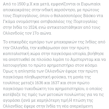
Από το 1500 μ.Χ και μετά, εμφανίζονται οι Ευρωπαίοι
αποικιοκράτες στην ινδική χερσόνησο, με πρώτους
τους Πορτογάλους, όπου ο θαλασσοπόρος Βάσκο ντα
Γκάμα ονομάστηκε αντιβασιλέας της Πορτογαλίας
στην Ινδία το 1524, ενώ αντικαταστάθηκαν από τους
Ολλανδούς τον 17ο αιώνα.
Το επικερδές εμπόριο των μπαχαρικών της Ινδίας από
την Ολλανδία, την καθιέρωσαν σαν την πρώτη
καπιταλιστική χώρα στην παγκόσμια ιστορία, βοήθησε
να αναπτυχθεί σε πλούσιο λιμάνι το Άμστερνταμ και να
λειτουργήσει το πρώτο χρηματιστήριο στον κόσμο.
Όμως η απληστία των Ολλανδών έφερε την πρώτη
παγκόσμια πληθωριστική φούσκα, τη μανία της
τουλίπας μεταξύ 1636 και 1637 και στον πρώτο
παγκόσμιο τυχοδιώκτη του χρηματιστηρίου, ο οποίος
κατέβαζε τις τιμές των μετοχών πουλώντας για να τις
αγοράσει ξανά με χαμηλότερη τιμή.Η πτώση της
Ολλανδίας έφερε στην Ινδία τη νέα ανερχόμενη