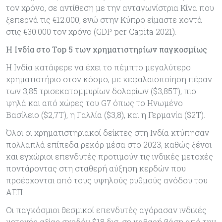
τον χρόνο, σε αντίθεση με την ανταγωνίστρια Κίνα που
ξεπερνά τις €12.000, ενώ στην Κύπρο είμαστε κοντά
στις €30.000 τον χρόνο (GDP per Capita 2021).
Η Ινδία στο Top 5 των χρηματιστηρίων παγκοσμίως
Η Ινδία κατάφερε να έχει το πέμπτο μεγαλύτερο
χρηματιστήριο στον κόσμο, με κεφαλαιοποίηση πέραν
των 3,85 τρισεκατομμυρίων δολαρίων ($3,85Τ), πιο
ψηλά και από χώρες του G7 όπως το Ηνωμένο
Βασίλειο ($2,7Τ), η Γαλλία ($3,8), και η Γερμανία ($2Τ).
Όλοι οι χρηματιστηριακοί δείκτες στη Ινδία κτύπησαν
πολλαπλά επίπεδα ρεκόρ μέσα στο 2023, καθώς ξένοι
και εγχώριοι επενδυτές προτιμούν τις ινδικές μετοχές
ποντάροντας στη σταθερή αύξηση κερδών που
προέρχονται από τους υψηλούς ρυθμούς ανόδου του
ΑΕΠ.
Οι παγκόσμιοι θεσμικοί επενδυτές αγόρασαν ινδικές
μετοχές αξίας σχεδόν $18 δισ. σε καθαρή βάση από την