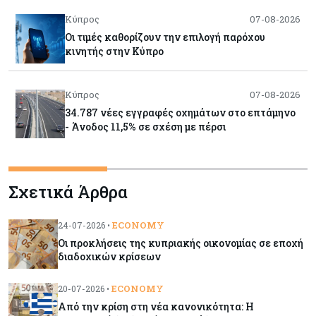
Κύπρος
07-08-2026
Οι τιμές καθορίζουν την επιλογή παρόχου
κινητής στην Κύπρο
Κύπρος
07-08-2026
34.787 νέες εγγραφές οχημάτων στο επτάμηνο
- Άνοδος 11,5% σε σχέση με πέρσι
Κόσμος
07-08-2026
Σχετικά Άρθρα
ΕΚΤ: Αιφνιδιάστηκε από την πώληση ευρώ από
τις ΗΠΑ
ECONOMY
24-07-2026 •
Οι προκλήσεις της κυπριακής οικονομίας σε εποχή
Κύπρος
07-08-2026
διαδοχικών κρίσεων
Χορηγία €10.000 για υποτροφίες σε φοιτητές του
ΤΕΠΑΚ
ECONOMY
20-07-2026 •
Από την κρίση στη νέα κανονικότητα: Η