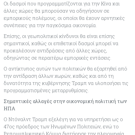
Οι δασµοί που προγραµµατίζονται για την Κίνα και
άλλες χώρες θα µπορούσαν να οδηγήσουν σε
εµπορικούς πολέµους, οι οποίοι θα έχουν αρνητικές
συνέπειες για την παγκόσµια οικονοµία.
Επίσης, οι γεωπολιτικοί κίνδυνοι θα είναι επίσης
σηµαντικοί, καθώς οι επιθετικοί δασµοί µπορεί να
προκαλέσουν αντιδράσεις από άλλες χώρες,
οδηγώντας σε περαιτέρω εµπορικές εντάσεις.
Ο αντίκτυπος αυτών των πολιτικών θα εξαρτηθεί από
την αντίδραση άλλων χωρών, καθώς και από τη
δυνατότητα της κυβέρνησης Τραµπ να υλοποιήσει τις
προγραµµατισµένες µεταρρυθµίσεις.
Σημαντικές αλλαγές στην οικονομική πολιτική των
ΗΠΑ
Ο Ντόναλντ Τραµπ εξελέγη για να υπηρετήσει ως ο
47ος πρόεδρος των Ηνωµένων Πολιτειών, ενώ το
Ρεπουµπλικανικό Κόµµα διατήρησε την πλειοψηφία