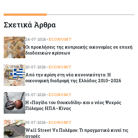
Κόσμος
07-08-2026
Σχετικά Άρθρα
ΕΚΤ: Αιφνιδιάστηκε από την πώληση ευρώ από
τις ΗΠΑ
ECONOMY
24-07-2026 •
Οι προκλήσεις της κυπριακής οικονομίας σε εποχή
Κύπρος
07-08-2026
διαδοχικών κρίσεων
Χορηγία €10.000 για υποτροφίες σε φοιτητές του
ΤΕΠΑΚ
ECONOMY
20-07-2026 •
Από την κρίση στη νέα κανονικότητα: Η
οικονομική διαδρομή της Ελλάδας 2010–2026
Κύπρος
07-08-2026
Επαναλειτουργεί η οδική πρόσβαση στις αφίξεις
ECONOMY
05-07-2026 •
του αεροδρομίου Λάρνακας
Η «Παγίδα του Θουκυδίδη» και ο νέος Ψυχρός
Πόλεμος ΗΠΑ–Κίνας
Εμπορεύματα
07-08-2026
Χρυσός: Καλπάζει προς την καλύτερη εβδομάδα
ECONOMY
05-07-2026 •
από τον Ιανουάριο – Μια ανάσα από τα $4.300
Wall Street Vs Πολέμου: Τι πραγματικά κινεί τις
αγορές