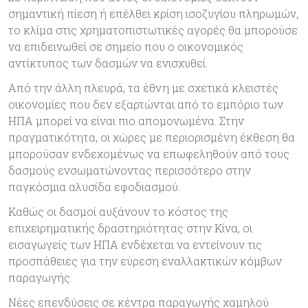
σηµαντική πίεση ή επέλθει κρίση ισοζυγίου πληρωµών,
το κλίµα στις χρηµατοπιστωτικές αγορές θα µπορούσε
να επιδεινωθεί σε σηµείο που ο οικονοµικός
αντίκτυπος των δασµών να ενισχυθεί.
Από την άλλη πλευρά, τα έθνη µε σχετικά κλειστές
οικονοµίες που δεν εξαρτώνται από το εµπόριο των
ΗΠΑ µπορεί να είναι πιο αποµονωµένα. Στην
πραγµατικότητα, οι χώρες µε περιορισµένη έκθεση θα
µπορούσαν ενδεχοµένως να επωφεληθούν από τους
δασµούς ενσωµατώνοντας περισσότερο στην
παγκόσµια αλυσίδα εφοδιασµού.
Καθώς οι δασµοί αυξάνουν το κόστος της
επιχειρηµατικής δραστηριότητας στην Κίνα, οι
εισαγωγείς των ΗΠΑ ενδέχεται να εντείνουν τις
προσπάθειες για την εύρεση εναλλακτικών κόµβων
παραγωγής.
Νέες επενδύσεις σε κέντρα παραγωγής χαµηλού