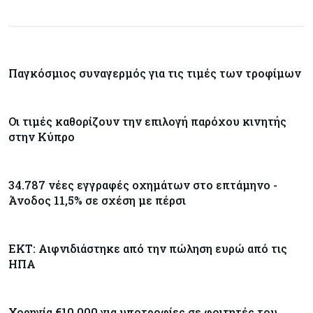
Crypto
07-08-2026
Γιατί το Bitcoin διχάζει αναλυτές και αγορά
Παγκόσμιος συναγερμός για τις τιμές των τροφίμων
Ελλάδα
07-08-2026
Καλπάζουν τα Airbnb στην Ελλάδα - Σχεδόν
Οι τιμές καθορίζουν την επιλογή παρόχου κινητής
sold out τα νησιά
στην Κύπρο
Εμπορεύματα
07-08-2026
34.787 νέες εγγραφές οχημάτων στο επτάμηνο -
Goldman Sachs: Το Brent θα κυμανθεί στα $80-
Άνοδος 11,5% σε σχέση με πέρσι
90/βαρέλι μέχρι να υπάρξουν εξελίξεις στη
Μέση Ανατολή
ΕΚΤ: Αιφνιδιάστηκε από την πώληση ευρώ από τις
Κόσμος
07-08-2026
ΗΠΑ
Σαουδική Αραβία, Πακιστάν και Τουρκία
υπογράφουν συμφωνία για αμοιβαία άμυνα
Χορηγία €10.000 για υποτροφίες σε φοιτητές του