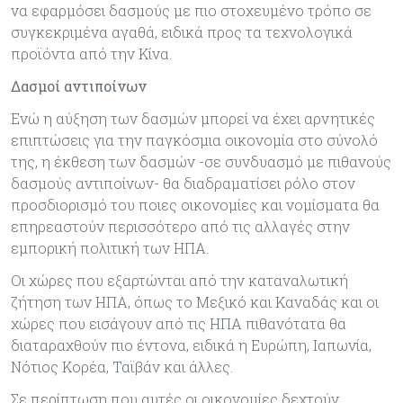
να εφαρµόσει δασµούς µε πιο στοχευµένο τρόπο σε
συγκεκριµένα αγαθά, ειδικά προς τα τεχνολογικά
προϊόντα από την Κίνα.
Δασμοί αντιποίνων
Ενώ η αύξηση των δασµών µπορεί να έχει αρνητικές
επιπτώσεις για την παγκόσµια οικονοµία στο σύνολό
της, η έκθεση των δασµών -σε συνδυασµό µε πιθανούς
δασµούς αντιποίνων- θα διαδραµατίσει ρόλο στον
προσδιορισµό του ποιες οικονοµίες και νοµίσµατα θα
επηρεαστούν περισσότερο από τις αλλαγές στην
εµπορική πολιτική των ΗΠΑ.
Οι χώρες που εξαρτώνται από την καταναλωτική
ζήτηση των ΗΠΑ, όπως το Μεξικό και Καναδάς και οι
χώρες που εισάγουν από τις ΗΠΑ πιθανότατα θα
διαταραχθούν πιο έντονα, ειδικά η Ευρώπη, Ιαπωνία,
Νότιος Κορέα, Ταϊβάν και άλλες.
Σε περίπτωση που αυτές οι οικονοµίες δεχτούν