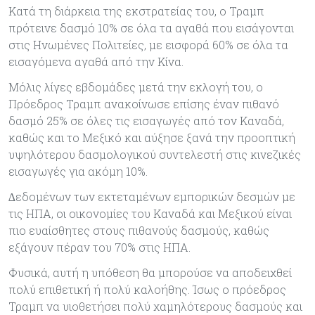
Κατά τη διάρκεια της εκστρατείας του, ο Τραµπ
πρότεινε δασµό 10% σε όλα τα αγαθά που εισάγονται
στις Ηνωµένες Πολιτείες, µε εισφορά 60% σε όλα τα
εισαγόµενα αγαθά από την Κίνα.
Μόλις λίγες εβδοµάδες µετά την εκλογή του, ο
Πρόεδρος Τραµπ ανακοίνωσε επίσης έναν πιθανό
δασµό 25% σε όλες τις εισαγωγές από τον Καναδά,
καθώς και το Μεξικό και αύξησε ξανά την προοπτική
υψηλότερου δασµολογικού συντελεστή στις κινεζικές
εισαγωγές για ακόµη 10%.
∆εδοµένων των εκτεταµένων εµπορικών δεσµών µε
τις ΗΠΑ, οι οικονοµίες του Καναδά και Μεξικού είναι
πιο ευαίσθητες στους πιθανούς δασµούς, καθώς
εξάγουν πέραν του 70% στις ΗΠΑ.
Φυσικά, αυτή η υπόθεση θα µπορούσε να αποδειχθεί
πολύ επιθετική ή πολύ καλοήθης. Ίσως ο πρόεδρος
Τραµπ να υιοθετήσει πολύ χαµηλότερους δασµούς και