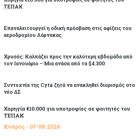
ΤΕΠΑΚ
Εμπορεύματα
07-08-2026
Πετρέλαιο: Πιάνει και πάλι τα 83 δολάρια το
Brent μετά το σχέδιο του Ιράν για τα Στενά του
Επαναλειτουργεί η οδική πρόσβαση στις αφίξεις του
Ορμούζ
αεροδρομίου Λάρνακας
Κόσμος
07-08-2026
Ευρωπαϊκή αυτοκινητοβιομηχανία: Αναζητά
Χρυσός: Καλπάζει προς την καλύτερη εβδομάδα από
σωσίβιο στην Κίνα
τον Ιανουάριο – Μια ανάσα από τα $4.300
Κύπρος
07-08-2026
Συντεχνία της Cyta ζητά να ανακληθεί διορισμός στο
Πώς οι κυπριακές τράπεζες «τιμολογούν» τον
νέο ΔΣ
πόλεμο
Χορηγία €10.000 για υποτροφίες σε φοιτητές του
ΤΕΠΑΚ
Κύπρος - 07-08-2026