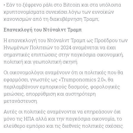
• Εάν το ξέφρενο ράλι στο Bitcoin και στα υπόλοιπα
κρυπτονοµίσµατα συνεχίσει λόγω των ευνοϊκών
κανονισµών από τη διακυβέρνηση Τραµπ;
Επανεκλογή του Ντόναλντ Τραμπ
Η επανεκλογή του Ντόναλντ Τραµπ ως Προέδρου των
Ηνωµένων Πολιτειών το 2024 αναµένεται να έχει
σηµαντικές επιπτώσεις στην παγκόσµια οικονοµική,
πολιτική και γεωπολιτική σκηνή.
Οι οικονοµολόγοι αναµένουν ότι οι πολιτικές που θα
εφαρµόσει, γνωστές ως «Trumponomics 2.0», θα
περιλαµβάνουν εµπορικούς δασµούς, φορολογικές
µειώσεις, απορρύθµιση και αυστηρότερη
µετανάστευση.
Αυτές οι πολιτικές αναµένονται να επηρεάσουν όχι
µόνο τις ΗΠΑ αλλά και την παγκόσµια οικονοµία, το
ελεύθερο εµπόριο και τις διεθνείς πολιτικές σχέσεις.