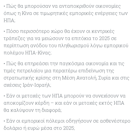
• Πώς θα µπορούσαν να ανταποκριθούν οικονοµίες
όπως η Κίνα σε τιµωρητικές εµπορικές ενέργειες των
ΗΠΑ;
• Πόσο περισσότερο χώρο θα έχουν οι κεντρικές
τράπεζες για να µειώσουν τα επιτόκια το 2025 σε
περίπτωση ανόδου του πληθωρισµού λόγω εµπορικού
πολέµου ΗΠΑ-Κίνας;
• Πώς θα επηρεάσει την παγκόσµια οικονοµία και τις
τιµές πετρελαίου µια περαιτέρω επιδείνωση της
στρατιωτικής κρίσης στη Μέση Ανατολή, Συρία και στις
σχέσεις Ιράν-Ισραήλ;
• Εάν οι µετοχές των ΗΠΑ µπορούν να συνεχίσουν να
αποκοµίζουν κέρδη – και εάν οι µετοχές εκτός ΗΠΑ
θα καλύψουν τη διαφορά;
• Εάν οι εµπορικοί πόλεµοι οδηγήσουν σε ασθενέστερο
δολάριο ή ευρώ µέσα στο 2025;