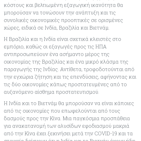
κόστους και βελτιωµένη εξαγωγική ικανότητα θα
µπορούσαν να τονώσουν την ανάπτυξη και τις
συνολικές οικονοµικές προοπτικές σε ορισµένες
χώρες, ειδικά σε Ινδία, Βραζιλία και Βιετνάµ.
Η Βραζιλία και η Ινδία είναι σχετικά κλειστές στο
εµπόριο, καθώς οι εξαγωγές προς τις ΗΠΑ
αντιπροσωπεύουν ένα ασήµαντο µέρος της
οικονοµίας της Βραζιλίας και ένα µικρό κλάσµα της
παραγωγής της Ινδίας. Αντίθετα, τροφοδοτούνται από
την εγχώρια ζήτηση και τις επενδύσεις, αφήνοντας και
τις δύο οικονοµίες κάπως προστατευµένες από το
αυξανόµενο αίσθηµα προστατευτισµού.
Η Ινδία και το Βιετνάµ θα µπορούσαν να είναι κάποιες
από τις οικονοµίες που επωφελούνται από τους
δασµούς προς την Κίνα. Μια παγκόσµια προσπάθεια
για ανακατανοµή των αλυσίδων εφοδιασµού µακριά
από την Κίνα έχει ξεκινήσει µετά την COVID-19 και τα
στοιχεία δείχνουν ότι η Ινδία και το Βιετνάµ έχουν ήδη