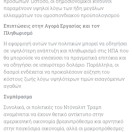
προσώπων. Ωστόσο, οι δηµοσιονοµικοί κίνδυνοι
παραµένουν υψηλοί λόγω των ήδη µεγάλων
ελλειµµάτων του οµοσπονδιακού προϋπολογισµού.
Επιπτώσεις στην Αγορά Εργασίας και τον
Πληθωρισμό
Η εφαρµογή αυτών των πολιτικών µπορεί να οδηγήσει
σε υψηλότερη ανάπτυξη και πληθωρισµό στις ΗΠΑ που
θα µπορούσε να ενισχύσει τα πραγµατικά επιτόκια και
να οδηγήσει σε ισχυρότερο δολάριο. Παράλληλα, οι
δασµοί ενδέχεται να προκαλέσουν αύξηση του
κόστους ζωής λόγω υψηλότερων τιµών εισαγόµενων
αγαθών.
Συμπέρασµα
Συνολικά, οι πολιτικές του Ντόναλντ Τραµπ
αναµένεται να έχουν θετικό αντίκτυπο στην
αµερικανική οικονοµία βραχυπρόθεσµα και αρνητικό
στην παγκόσµια οικονοµία, αλλά οι µακροπρόθεσµες