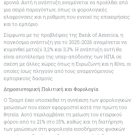
χρονιά. Αυτή η ανάπτυξη αναµένεται να προέλθει από
µια σειρά παραγόντων, όπως οι φορολογικές
ελαφρύνσεις και η ρύθµιση που ευνοεί τις επιχειρήσεις
και το εµπόριο.
Σύµφωνα µε τις προβλέψεις της Bank of America, η
παγκόσµια ανάπτυξη για το 2025-2026 αναµένεται να
κυµανθεί µεταξύ 3,2% και 3,3%. Η ανάπτυξη αυτή θα
είναι αποτέλεσµα της υπερ-απόδοσης των ΗΠΑ σε
σχέση µε άλλες χώρες όπως η Ευρωζώνη και η Κίνα, οι
οποίες ίσως πληγούν από τους αναµενόµενους
εµπορικούς δασµούς.
Δηµοσιονομική Πολιτική και Φορολογία
Ο Τραµπ έχει υποσχεθεί τη συνέχιση των φορολογικών
µειώσεων που είχαν εφαρµοστεί κατά την πρώτη του
θητεία. Αυτό περιλαµβάνει τη µείωση του εταιρικού
φόρου από το 21% στο 15%, καθώς και τη διατήρηση
των µειώσεων στη φορολογία εισοδήµατος φυσικών