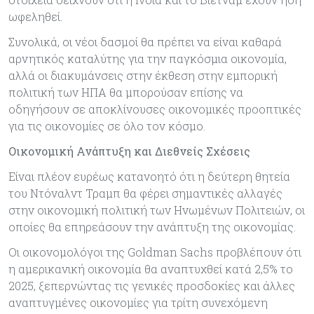
ωφεληθεί.
Συνολικά, οι νέοι δασµοί θα πρέπει να είναι καθαρά
αρνητικός καταλύτης για την παγκόσµια οικονοµία,
αλλά οι διακυµάνσεις στην έκθεση στην εµπορική
πολιτική των ΗΠΑ θα µπορούσαν επίσης να
οδηγήσουν σε αποκλίνουσες οικονοµικές προοπτικές
για τις οικονοµίες σε όλο τον κόσµο.
Οικονομική Ανάπτυξη και Διεθνείς Σχέσεις
Είναι πλέον ευρέως κατανοητό ότι η δεύτερη θητεία
του Ντόναλντ Τραµπ θα φέρει σηµαντικές αλλαγές
στην οικονοµική πολιτική των Ηνωµένων Πολιτειών, οι
οποίες θα επηρεάσουν την ανάπτυξη της οικονοµίας.
Οι οικονοµολόγοι της Goldman Sachs προβλέπουν ότι
η αµερικανική οικονοµία θα αναπτυχθεί κατά 2,5% το
2025, ξεπερνώντας τις γενικές προσδοκίες και άλλες
αναπτυγµένες οικονοµίες για τρίτη συνεχόµενη