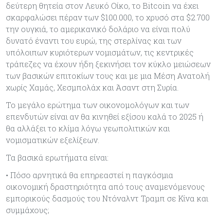
δεύτερη θητεία στον Λευκό Οίκο, το Bitcoin να έχει
σκαρφαλώσει πέραν των $100.000, το χρυσό στα $2.700
την ουγκιά, το αµερικανικό δολάριο να είναι πολύ
δυνατό έναντι του ευρώ, της στερλίνας και των
υπόλοιπων κυριότερων νοµισµάτων, τις κεντρικές
τράπεζες να έχουν ήδη ξεκινήσει τον κύκλο µειώσεων
των βασικών επιτοκίων τους και µε µια Μέση Ανατολή
χωρίς Χαµάς, Χεσµπολάχ και Άσαντ στη Συρία.
Το µεγάλο ερώτηµα των οικονοµολόγων και των
επενδυτών είναι αν θα κινηθεί εξίσου καλά το 2025 ή
θα αλλάξει το κλίµα λόγω γεωπολιτικών και
νοµισµατικών εξελίξεων.
Τα βασικά ερωτήματα είναι:
• Πόσο αρνητικά θα επηρεαστεί η παγκόσµια
οικονοµική δραστηριότητα από τους αναµενόµενους
εµπορικούς δασµούς του Ντόναλντ Τραµπ σε Κίνα και
συµµάχους;