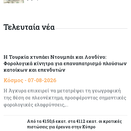
Κύπρος
07-08-2026
Συντεχνία της Cyta ζητά να ανακληθεί
διορισμός στο νέο ΔΣ
Τελευταία νέα
Κόσμος
07-08-2026
Τραμπ: Νέοι δασμοί 15% στο πολυπυρίτιο για
ημιαγωγούς και φωτοβολταϊκά με στόχο την
Η Τουρκία χτυπάει Ντουμπάι και Λονδίνο:
ενίσχυση της βιομηχανίας
Φορολογικά κίνητρα για επαναπατρισμό πλούσιων
κατοίκων και επενδυτών
Κύπρος
07-08-2026
Κόσμος - 07-08-2026
Τσολάκη: Προτεραιότητα η βελτίωση της
καθημερινότητας μέσω οδικών έργων και
Η Άγκυρα επιχειρεί να μετατρέψει τη γεωγραφική
συγκοινωνιών
της θέση σε πλεονέκτημα, προσφέροντας σημαντικές
φορολογικές ελαφρύνσεις,…
Ενέργεια
07-08-2026
Δαμιανός για GSI: Θετική εξέλιξη η είσοδος της
Από τα €150,6 εκατ. στα €112 εκατ. οι κρατικές
Meridiam - Σειρά έχει η μελέτη της ΕΤΕπ
πιστώσεις για έρευνα στην Κύπρο