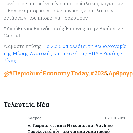
συνέπειες µπορεί να είναι πιο περίπλοκες λόγω των
πιθανών εµπορικών πολέµων και γεωπολιτικών
εντάσεων που µπορεί να προκύψουν.
*Υπεύθυνου Επενδυτικής Έρευνας στην Exclusive
Capital
Διαβάστε επίσης:
Το 2025 θα αλλάξει τη γεωοικονομία
της Μέσης Ανατολής και τις σχέσεις ΗΠΑ - Ρωσίας -
Κίνας
#ΠεριοδικόEconomyToday
#2025
Αρθρογρ
,
,
Τελευταία Νέα
Κόσμος
07-08-2026
Η Τουρκία χτυπάει Ντουμπάι και Λονδίνο:
Φορολογικά κίνητρα για επαναπατρισμό