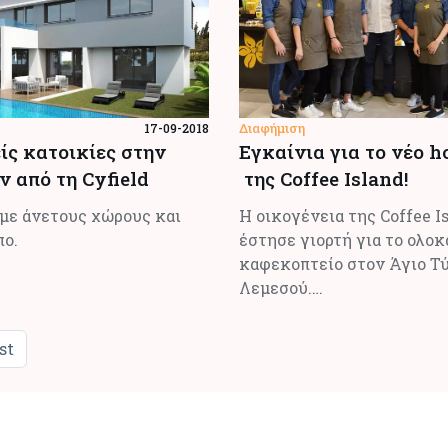
Διαφήμιση
17-09-2018
ίς κατοικίες στην
Εγκαίνια για το νέο h
 από τη Cyfield
της Coffee Island!
με άνετους χώρους και
Η οικογένεια της Coffee I
πο.
έστησε γιορτή για το ολοκ
καφεκοπτείο στον Άγιο Τ
Λεμεσού.…
st