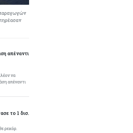
 παραγωγών
επηρέασαν
ση απέναντι
λέον να
άση απέναντι
σε το 1 δισ.
ε ρεκόρ.