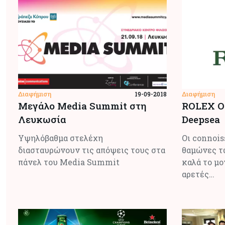
Διαφήμιση
Διαφήμιση
19-09-2018
Μεγάλο Media Summit στη
ROLEX Oy
Λευκωσία
Deepsea
Υψηλόβαθμα στελέχη
Οι connois
διασταυρώνουν τις απόψεις τους στα
θαμώνες τ
πάνελ του Media Summit
καλά το μο
αρετές…