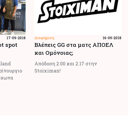
Διαφήμιση
17-09-2018
16-09-2018
ot spot
Βλέπεις GG στα ματς ΑΠΟΕΛ
και Ομόνοιας;
sland
Απόδοση 2.00 και 2.17 στην
αίνουργιο
Stoiximan!
ύχωνα