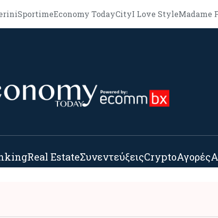
erini
Sportime
Economy Today
City
I Love Style
Madame F
nking
Real Estate
Συνεντεύξεις
Crypto
Αγορές
Α