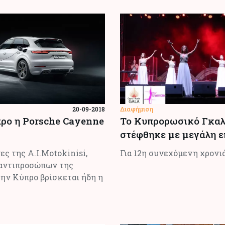
Διαφήμιση
20-09-2018
ρο η Porsche Cayenne
Το Κυπρορωσικό Γκα
στέφθηκε με μεγάλη ε
νες της A.Ι.Motokinisi,
Για 12η συνεχόμενη χρονι
αντιπροσώπων της
ην Κύπρο βρίσκεται ήδη η