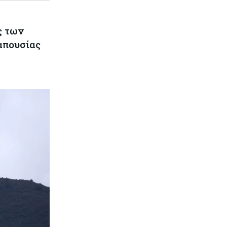
ς των
απουσίας