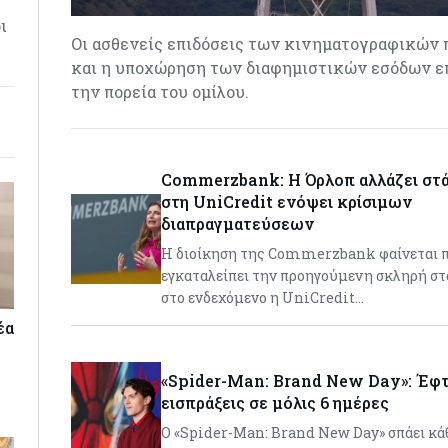
ι
Οι ασθενείς επιδόσεις των κινηματογραφικών
και η υποχώρηση των διαφημιστικών εσόδων 
την πορεία του ομίλου.
Commerzbank: Η Όρλοπ αλλάζει στά
στη UniCredit ενόψει κρίσιμων
διαπραγματεύσεων
H διοίκηση της Commerzbank φαίνεται π
εγκαταλείπει την προηγούμενη σκληρή στ
στο ενδεχόμενο η UniCredit…
έα
«Spider-Man: Brand New Day»: Έφτα
εισπράξεις σε μόλις 6 ημέρες
Ο «Spider-Man: Brand New Day» σπάει κάθ