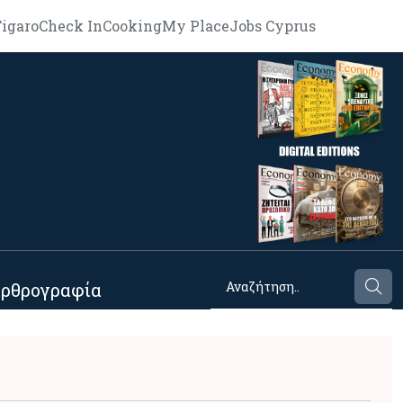
igaro
Check In
Cooking
My Place
Jobs Cyprus
ρθρογραφία