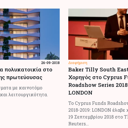
Διαφήμιση
26-09-2018
 πολυκατοικία στο
Βaker Tilly South Eas
ης πρωτεύουσας
Χορηγός στο Cyprus 
Roadshow Series 2018
σματα με καινοτόμο
LONDON
και λειτουργικότητα.
Το Cyprus Funds Roadsho
2018-2019: LONDON έλαβε 
19 Σεπτεμβρίου 2018 στο
Reuters…