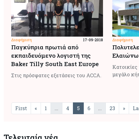
Διαφήμιση
Διαφήμιση
17-09-2018
Παγκύπρια πρωτιά από
Πολυτελε
εκπαιδευόμενο λογιστή της
Ελαιώνων
Baker Tilly South East Europe
Κατοικίες 
μεγάλο κή
Στις πρόσφατες εξετάσεις του ACCA.
First
«
1
...
4
5
6
...
23
»
La
Τελευταία νέα