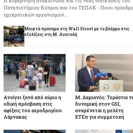
Η κυβέρνηση ανακοίνωσε και τις νέες διοικήσεις του
Πανεπιστήμιου Κύπρου και του ΤΕΠΑΚ - Ποιοι πρόεδρο
ημικρατικών οργανισμών…
Μεικτά πρόσημα στη Wall Street με το βλέμμα στις
εξελίξεις στη Μ. Ανατολή
Ανοίγει ξανά από αύριο η
Μ. Δαμιανός: Τεράστια ν
οδική πρόσβαση στις
δυναμική στον GSI,
αφίξεις του αεροδρομίου
αναμένεται η μελέτη
Λάρνακας
ΕΤΕπ για συμμετοχή