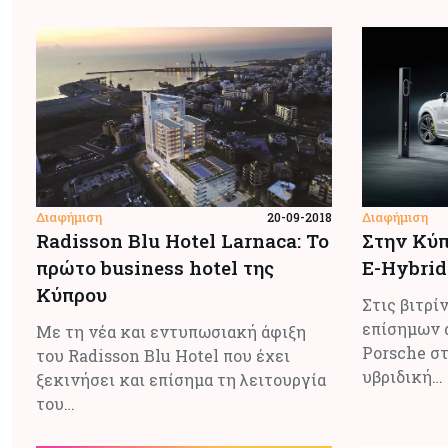
Διαφήμιση
Διαφήμιση
20-09-2018
Radisson Blu Hotel Larnaca: Το
Στην Κύπ
πρώτο business hotel της
Ε-Ηybrid
Κύπρου
Στις βιτρί
επίσημων 
Με τη νέα και εντυπωσιακή άφιξη
Porsche στ
του Radisson Blu Hotel που έχει
υβριδική…
ξεκινήσει και επίσημα τη λειτουργία
του…