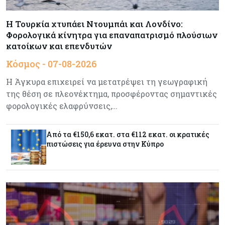
Δαμιανός για GSI: Θετική εξέλιξη η είσοδος της
Meridiam - Σειρά έχει η μελέτη της ΕΤΕπ
Η Τουρκία χτυπάει Ντουμπάι και Λονδίνο:
Φορολογικά κίνητρα για επαναπατρισμό πλούσιων
κατοίκων και επενδυτών
Crypto
07-08-2026
Κόσμος - 07-08-2026
Γιατί το Bitcoin διχάζει αναλυτές και αγορά
Η Άγκυρα επιχειρεί να μετατρέψει τη γεωγραφική
της θέση σε πλεονέκτημα, προσφέροντας σημαντικές
φορολογικές ελαφρύνσεις,…
Ελλάδα
07-08-2026
Καλπάζουν τα Airbnb στην Ελλάδα - Σχεδόν
sold out τα νησιά
Από τα €150,6 εκατ. στα €112 εκατ. οι κρατικές
πιστώσεις για έρευνα στην Κύπρο
Εμπορεύματα
07-08-2026
Goldman Sachs: Το Brent θα κυμανθεί στα $80-
90/βαρέλι μέχρι να υπάρξουν εξελίξεις στη
Μέση Ανατολή
Κόσμος
07-08-2026