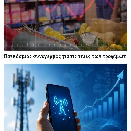
Σαουδική Αραβία, Πακιστάν και Τουρκία
υπογράφουν συμφωνία για αμοιβαία άμυνα
Εμπορεύματα
07-08-2026
Πετρέλαιο: Πιάνει και πάλι τα 83 δολάρια το
Brent μετά το σχέδιο του Ιράν για τα Στενά του
Ορμούζ
Παγκόσμιος συναγερμός για τις τιμές των τροφίμων
Κόσμος
07-08-2026
Ευρωπαϊκή αυτοκινητοβιομηχανία: Αναζητά
σωσίβιο στην Κίνα
Κύπρος
07-08-2026
Πώς οι κυπριακές τράπεζες «τιμολογούν» τον
πόλεμο