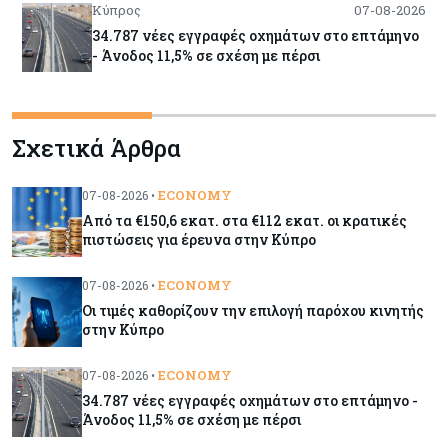
Κύπρος
07-08-2026
34.787 νέες εγγραφές οχημάτων στο επτάμηνο
- Άνοδος 11,5% σε σχέση με πέρσι
Κόσμος
07-08-2026
Σχετικά Άρθρα
ΕΚΤ: Αιφνιδιάστηκε από την πώληση ευρώ από
τις ΗΠΑ
ECONOMY
07-08-2026 •
Από τα €150,6 εκατ. στα €112 εκατ. οι κρατικές
Κύπρος
07-08-2026
πιστώσεις για έρευνα στην Κύπρο
Χορηγία €10.000 για υποτροφίες σε φοιτητές του
ΤΕΠΑΚ
ECONOMY
07-08-2026 •
Οι τιμές καθορίζουν την επιλογή παρόχου κινητής
στην Κύπρο
Κύπρος
07-08-2026
Επαναλειτουργεί η οδική πρόσβαση στις αφίξεις
ECONOMY
07-08-2026 •
του αεροδρομίου Λάρνακας
34.787 νέες εγγραφές οχημάτων στο επτάμηνο -
Άνοδος 11,5% σε σχέση με πέρσι
Εμπορεύματα
07-08-2026