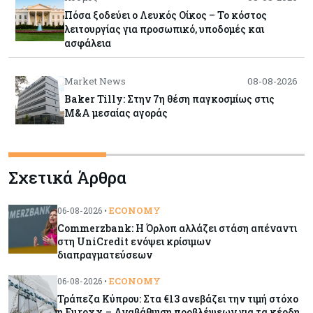
Πόσα ξοδεύει ο Λευκός Οίκος – Το κόστος
λειτουργίας για προσωπικό, υποδομές και
ασφάλεια
Market News
08-08-2026
Baker Tilly: Στην 7η θέση παγκοσμίως στις
M&A μεσαίας αγοράς
Κύπρος
08-08-2026
Σχετικά Άρθρα
Πιο ισχυρό το κυπριακό διαβατήριο το 2026
ECONOMY
06-08-2026 •
Commerzbank: Η Όρλοπ αλλάζει στάση απέναντι
Ενέργεια
08-08-2026
στη UniCredit ενόψει κρίσιμων
Meridiam–GSI: Τι προκύπτει – και τι όχι – από
διαπραγματεύσεων
την απάντηση της Κομισιόν
ECONOMY
06-08-2026 •
Τράπεζα Κύπρου: Στα €13 ανεβάζει την τιμή στόχο
Κόσμος
07-08-2026
η Euroxx – Αναβάθμιση προβλέψεων για τα κέρδη