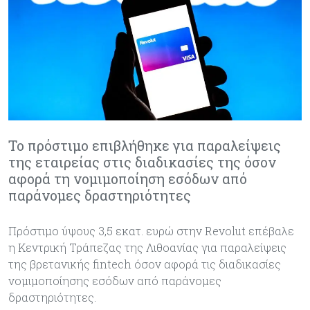
Το πρόστιμο επιβλήθηκε για παραλείψεις
της εταιρείας στις διαδικασίες της όσον
αφορά τη νομιμοποίηση εσόδων από
παράνομες δραστηριότητες
Πρόστιμο ύψους 3,5 εκατ. ευρώ στην Revolut επέβαλε
η Κεντρική Τράπεζας της Λιθοανίας για παραλείψεις
της βρετανικής fintech όσον αφορά τις διαδικασίες
νομιμοποίησης εσόδων από παράνομες
δραστηριότητες.