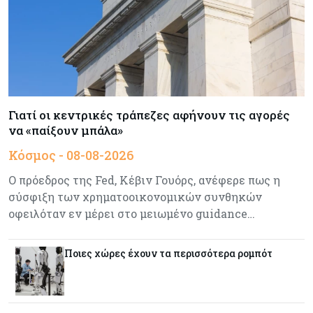
34.787 νέες εγγραφές οχημάτων στο επτάμηνο
- Άνοδος 11,5% σε σχέση με πέρσι
Κόσμος
07-08-2026
ΕΚΤ: Αιφνιδιάστηκε από την πώληση ευρώ από
τις ΗΠΑ
Γιατί οι κεντρικές τράπεζες αφήνουν τις αγορές
να «παίξουν μπάλα»
Κύπρος
07-08-2026
Κόσμος - 08-08-2026
Χορηγία €10.000 για υποτροφίες σε φοιτητές του
ΤΕΠΑΚ
Ο πρόεδρος της Fed, Κέβιν Γουόρς, ανέφερε πως η
σύσφιξη των χρηματοοικονομικών συνθηκών
Κύπρος
07-08-2026
οφειλόταν εν μέρει στο μειωμένο guidance…
Επαναλειτουργεί η οδική πρόσβαση στις αφίξεις
του αεροδρομίου Λάρνακας
Ποιες χώρες έχουν τα περισσότερα ρομπότ
Εμπορεύματα
07-08-2026
Χρυσός: Καλπάζει προς την καλύτερη εβδομάδα