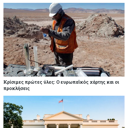
από τον Ιανουάριο – Μια ανάσα από τα $4.300
Κύπρος
07-08-2026
Συντεχνία της Cyta ζητά να ανακληθεί
διορισμός στο νέο ΔΣ
Κόσμος
07-08-2026
Τραμπ: Νέοι δασμοί 15% στο πολυπυρίτιο για
ημιαγωγούς και φωτοβολταϊκά με στόχο την
ενίσχυση της βιομηχανίας
Κρίσιμες πρώτες ύλες: Ο ευρωπαϊκός χάρτης και οι
Κύπρος
07-08-2026
προκλήσεις
Τσολάκη: Προτεραιότητα η βελτίωση της
καθημερινότητας μέσω οδικών έργων και
συγκοινωνιών
Ενέργεια
07-08-2026
Δαμιανός για GSI: Θετική εξέλιξη η είσοδος της