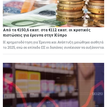
Από τα €150,6 εκατ. στα €112 εκατ. οι κρατικές
πιστώσεις για έρευνα στην Κύπρο
Η χρηματοδότηση για Έρευνα και Ανάπτυξη μειώθηκε αισθητά
το 2025, ενώ σε επίπεδο ΕΕ οι δαπάνες συνέχισαν να αυξάνονται