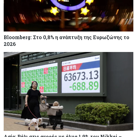
Tech
09-08-2026
Η τεχνητή νοημοσύνη δημιούργησε για πρώτη
φορά λειτουργικούς ιούς που δεν υπάρχουν στη
φύση
Bloomberg: Στο 0,8% η ανάπτυξη της Ευρωζώνης το
2026
Κόσμος
09-08-2026
Γιατί οι ευρωπαϊκές μετοχές προσελκύουν ξανά
τους επενδυτές
Ενέργεια
09-08-2026
Κλιματιστικά: Η ακραία ζέστη φέρνει έκρηξη
ζήτησης στην Ευρώπη
Ασία: Ράλι στις αγορές με άλμα 1,9% του Nikkei –