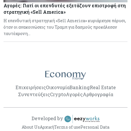
Αγορές: Γιατί οι επενδυτές εξετάζουν επιστροφή στη
στρατηγική «Sell America»
Η επενδυτική στρατηγική «Sell America» κυριάρχησε πέρυσι,
όταν οι ανακοινώσεις του Τραμπ για δασμούς προκάλεσαν
ταυτόχρονη…
Επιχειρήσεις
Οικονομία
Banking
Real Estate
Συνεντεύξεις
Crypto
Αγορές
Αρθρογραφία
Developed by
About Us
Αρχική
Terms of use
Personal Data