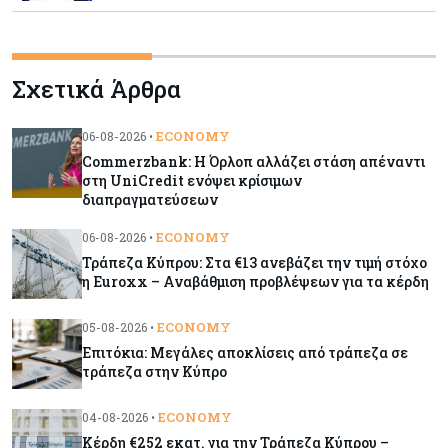
Εμπορεύματα
10-08-2026
Χρυσός: Κρατά πάνω από τα 4.300 δολάρια μετά
Σχετικά Άρθρα
το άλμα 7% – Κοντά στα υψηλά παραμένει ο
χαλκός
ECONOMY
06-08-2026 •
Commerzbank: Η Όρλοπ αλλάζει στάση απέναντι
Κόσμος
10-08-2026
στη UniCredit ενόψει κρίσιμων
Shein: Στα $22-25 δισ. «ψαλιδίζεται» η
διαπραγματεύσεων
αποτίμηση ενόψει IPO – Τι εκτιμά το Bloomberg
Intelligence
ECONOMY
06-08-2026 •
Τράπεζα Κύπρου: Στα €13 ανεβάζει την τιμή στόχο
η Euroxx – Αναβάθμιση προβλέψεων για τα κέρδη
Κύπρος
10-08-2026
Εκταμίευση και φέτος για κουρεμένους – Πήραν
ECONOMY
05-08-2026 •
τηλεφώνημα από τον ΠτΔ
Επιτόκια: Μεγάλες αποκλίσεις από τράπεζα σε
τράπεζα στην Κύπρο
Κόσμος
10-08-2026
Σιτάρι: Άλμα έως 2,4% στις τιμές λόγω Μαύρης
ECONOMY
04-08-2026 •
Θάλασσας – Φόβοι για ελλείψεις στην
Κέρδη €252 εκατ. για την Τράπεζα Κύπρου –