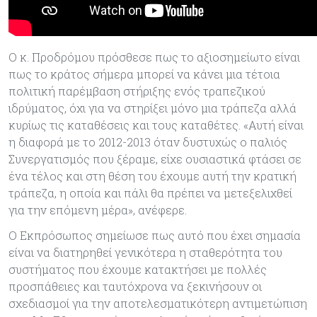
Ο κ. Προδρόμου πρόσθεσε πως το αξιοσημείωτο είναι
πως το κράτος σήμερα μπορεί να κάνει μια τέτοια
πολιτική παρέμβαση στήριξης ενός τραπεζικού
ιδρύματος, όχι για να στηρίξει μόνο μια τράπεζα αλλά
κυρίως τις καταθέσεις και τους καταθέτες. «Αυτή είναι
η διαφορά με το 2012-2013 όταν δυστυχώς ο παλιός
Συνεργατισμός που ξέραμε, είχε ουσιαστικά φτάσει σε
ένα τέλος και στη θέση του έχουμε αυτή την κρατική
τράπεζα, η οποία και πάλι θα πρέπει να μετεξελιχθεί
για την επόμενη μέρα», ανέφερε.
Ο Εκπρόσωπος σημείωσε πως αυτό που έχει σημασία
είναι να διατηρηθεί γενικότερα η σταθερότητα του
συστήματος που έχουμε κατακτήσει με πολλές
προσπάθειες και ταυτόχρονα να ξεκινήσουν οι
σχεδιασμοί για την αποτελεσματικότερη αντιμετώπιση