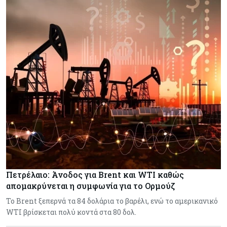
Πετρέλαιο: Άνοδος για Brent και WTI καθώς
απομακρύνεται η συμφωνία για το Ορμούζ
Το Brent ξεπερνά τα 84 δολάρια το βαρέλι, ενώ το αμερικανικό
WTI βρίσκεται πολύ κοντά στα 80 δολ.