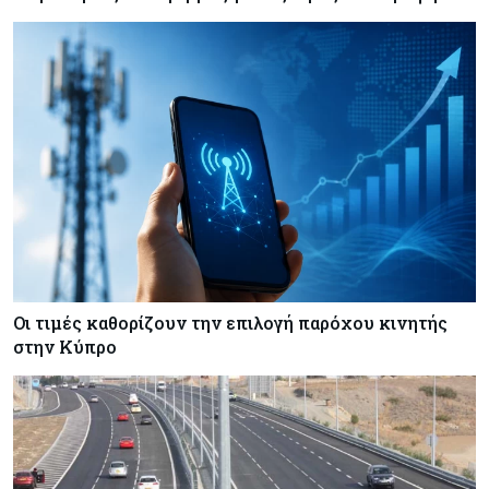
Κόσμος
07-08-2026
Ευρωπαϊκή αυτοκινητοβιομηχανία: Αναζητά
σωσίβιο στην Κίνα
Κύπρος
07-08-2026
Πώς οι κυπριακές τράπεζες «τιμολογούν» τον
πόλεμο
Οι τιμές καθορίζουν την επιλογή παρόχου κινητής
στην Κύπρο