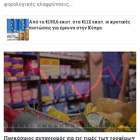
Ελλάδα
07-08-2026
φορολογικές ελαφρύνσεις,…
Καλπάζουν τα Airbnb στην Ελλάδα - Σχεδόν
sold out τα νησιά
Από τα €150,6 εκατ. στα €112 εκατ. οι κρατικές
πιστώσεις για έρευνα στην Κύπρο
Εμπορεύματα
07-08-2026
Goldman Sachs: Το Brent θα κυμανθεί στα $80-
90/βαρέλι μέχρι να υπάρξουν εξελίξεις στη
Μέση Ανατολή
Κόσμος
07-08-2026
Σαουδική Αραβία, Πακιστάν και Τουρκία
υπογράφουν συμφωνία για αμοιβαία άμυνα
Εμπορεύματα
07-08-2026
Πετρέλαιο: Πιάνει και πάλι τα 83 δολάρια το
Brent μετά το σχέδιο του Ιράν για τα Στενά του
Ορμούζ
Παγκόσμιος συναγερμός για τις τιμές των τροφίμων