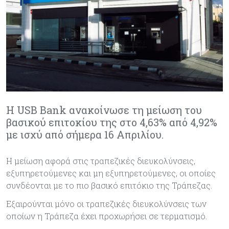
Η USB Bank ανακοίνωσε τη μείωση του
βασικού επιτοκίου της στο 4,63% από 4,92%
με ισχύ από σήμερα 16 Απριλίου.
Η μείωση αφορά στις τραπεζικές διευκολύνσεις,
εξυπηρετούμενες και μη εξυπηρετούμενες, οι οποίες
συνδέονται με το πιο βασικό επιτόκιο της Τράπεζας.
Εξαιρούνται μόνο οι τραπεζικές διευκολύνσεις των
οποίων η Τράπεζα έχει προχωρήσει σε τερματισμό.