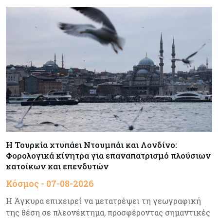
Τραμπ: Νέοι δασμοί 15% στο πολυπυρίτιο για
ημιαγωγούς και φωτοβολταϊκά με στόχο την
ενίσχυση της βιομηχανίας
Κύπρος
07-08-2026
Τσολάκη: Προτεραιότητα η βελτίωση της
καθημερινότητας μέσω οδικών έργων και
συγκοινωνιών
Ενέργεια
07-08-2026
Δαμιανός για GSI: Θετική εξέλιξη η είσοδος της
Meridiam - Σειρά έχει η μελέτη της ΕΤΕπ
Η Τουρκία χτυπάει Ντουμπάι και Λονδίνο:
Φορολογικά κίνητρα για επαναπατρισμό πλούσιων
κατοίκων και επενδυτών
Crypto
07-08-2026
Γιατί το Bitcoin διχάζει αναλυτές και αγορά
Κόσμος - 07-08-2026
Η Άγκυρα επιχειρεί να μετατρέψει τη γεωγραφική
της θέση σε πλεονέκτημα, προσφέροντας σημαντικές