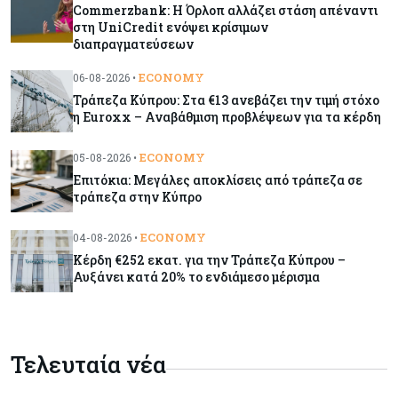
Commerzbank: Η Όρλοπ αλλάζει στάση απέναντι
Κύπρος
07-08-2026
στη UniCredit ενόψει κρίσιμων
Χορηγία €10.000 για υποτροφίες σε φοιτητές του
διαπραγματεύσεων
ΤΕΠΑΚ
ECONOMY
06-08-2026 •
Τράπεζα Κύπρου: Στα €13 ανεβάζει την τιμή στόχο
Κύπρος
07-08-2026
η Euroxx – Αναβάθμιση προβλέψεων για τα κέρδη
Επαναλειτουργεί η οδική πρόσβαση στις αφίξεις
του αεροδρομίου Λάρνακας
ECONOMY
05-08-2026 •
Επιτόκια: Μεγάλες αποκλίσεις από τράπεζα σε
τράπεζα στην Κύπρο
Εμπορεύματα
07-08-2026
Χρυσός: Καλπάζει προς την καλύτερη εβδομάδα
ECONOMY
04-08-2026 •
από τον Ιανουάριο – Μια ανάσα από τα $4.300
Κέρδη €252 εκατ. για την Τράπεζα Κύπρου –
Αυξάνει κατά 20% το ενδιάμεσο μέρισμα
Κύπρος
07-08-2026
Συντεχνία της Cyta ζητά να ανακληθεί
διορισμός στο νέο ΔΣ
Τελευταία νέα
Κόσμος
07-08-2026