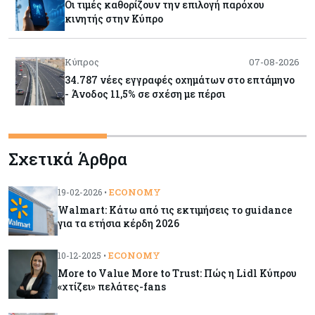
Οι τιμές καθορίζουν την επιλογή παρόχου
κινητής στην Κύπρο
Κύπρος
07-08-2026
34.787 νέες εγγραφές οχημάτων στο επτάμηνο
- Άνοδος 11,5% σε σχέση με πέρσι
Κόσμος
07-08-2026
Σχετικά Άρθρα
ΕΚΤ: Αιφνιδιάστηκε από την πώληση ευρώ από
τις ΗΠΑ
ECONOMY
19-02-2026 •
Walmart: Κάτω από τις εκτιμήσεις το guidance
Κύπρος
07-08-2026
για τα ετήσια κέρδη 2026
Χορηγία €10.000 για υποτροφίες σε φοιτητές του
ΤΕΠΑΚ
ECONOMY
10-12-2025 •
More to Value More to Trust: Πώς η Lidl Κύπρου
«χτίζει» πελάτες-fans
Κύπρος
07-08-2026
Επαναλειτουργεί η οδική πρόσβαση στις αφίξεις