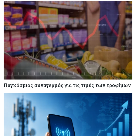
Μέση Ανατολή
Κόσμος
07-08-2026
Σαουδική Αραβία, Πακιστάν και Τουρκία
υπογράφουν συμφωνία για αμοιβαία άμυνα
Εμπορεύματα
07-08-2026
Πετρέλαιο: Πιάνει και πάλι τα 83 δολάρια το
Brent μετά το σχέδιο του Ιράν για τα Στενά του
Ορμούζ
Παγκόσμιος συναγερμός για τις τιμές των τροφίμων
Κόσμος
07-08-2026
Ευρωπαϊκή αυτοκινητοβιομηχανία: Αναζητά
σωσίβιο στην Κίνα
Κύπρος
07-08-2026
Πώς οι κυπριακές τράπεζες «τιμολογούν» τον
πόλεμο