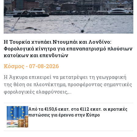
συγκοινωνιών
Ενέργεια
07-08-2026
Δαμιανός για GSI: Θετική εξέλιξη η είσοδος της
Meridiam - Σειρά έχει η μελέτη της ΕΤΕπ
Η Τουρκία χτυπάει Ντουμπάι και Λονδίνο:
Φορολογικά κίνητρα για επαναπατρισμό πλούσιων
κατοίκων και επενδυτών
Crypto
07-08-2026
Γιατί το Bitcoin διχάζει αναλυτές και αγορά
Κόσμος - 07-08-2026
Η Άγκυρα επιχειρεί να μετατρέψει τη γεωγραφική
της θέση σε πλεονέκτημα, προσφέροντας σημαντικές
Ελλάδα
07-08-2026
φορολογικές ελαφρύνσεις,…
Καλπάζουν τα Airbnb στην Ελλάδα - Σχεδόν
sold out τα νησιά
Από τα €150,6 εκατ. στα €112 εκατ. οι κρατικές
πιστώσεις για έρευνα στην Κύπρο
Εμπορεύματα
07-08-2026
Goldman Sachs: Το Brent θα κυμανθεί στα $80-
90/βαρέλι μέχρι να υπάρξουν εξελίξεις στη