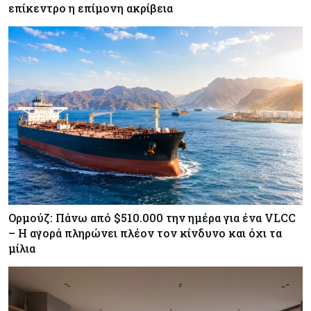
επίκεντρο η επίμονη ακρίβεια
ΕΚΤ: Αιφνιδιάστηκε από την πώληση ευρώ από
τις ΗΠΑ
Κύπρος
07-08-2026
Χορηγία €10.000 για υποτροφίες σε φοιτητές του
ΤΕΠΑΚ
Ορμούζ: Πάνω από $510.000 την ημέρα για ένα VLCC
– Η αγορά πληρώνει πλέον τον κίνδυνο και όχι τα
μίλια