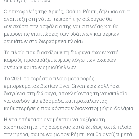
Διώρυγας του Σουέζ.
Ο επικεφαλής της Αρχής, Οσάμα Ράμπι, δήλωσε ότι η
ανάπτυξη στη νότια περιοχή της διώρυγας θα
«ενισχύσει την ασφάλεια της ναυσιπλοΐας και θα
μειώσει τις επιπτώσεις των υδάτινων και αέριων
ρευμάτων στα διερχόμενα πλοία».
Τα πλοία που διασχίζουν τη διώρυγα έχουν κατά
καιρούς προσαράξει, κυρίως λόγω των ισχυρών
ανέμων και των αμμοθύελλων.
Το 2021, το τεράστιο πλοίο μεταφοράς
εμπορευματοκιβωτίων Ever Given είχε κολλήσει
διαγώνια στη διώρυγα, αποκλείοντας τη ναυσιπλοΐα
για σχεδόν μία εβδομάδα και προκαλώντας
καθυστερήσεις που κόστισαν δισεκατομμύρια δολάρια.
Η νέα επέκταση αναμένεται να αυξήσει τη
χωρητικότητα της διώρυγας κατά έξι έως οκτώ πλοία
την ημέρα, σύμφωνα με τον Ράμπι, και θα ανοίξει μετά