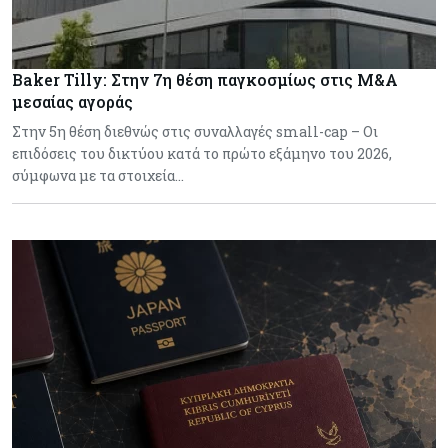
Baker Tilly: Στην 7η θέση παγκοσμίως στις M&A
μεσαίας αγοράς
Στην 5η θέση διεθνώς στις συναλλαγές small-cap – Οι
επιδόσεις του δικτύου κατά το πρώτο εξάμηνο του 2026,
σύμφωνα με τα στοιχεία…