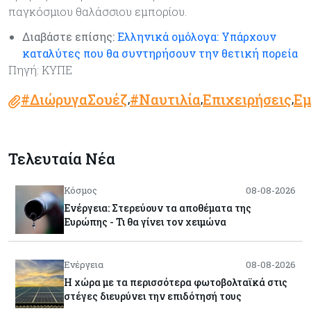
παγκόσμιου θαλάσσιου εμπορίου.
Διαβάστε επίσης:
Ελληνικά ομόλογα: Υπάρχουν
καταλύτες που θα συντηρήσουν την θετική πορεία
Πηγή: ΚΥΠΕ
#ΔιώρυγαΣουέζ
#Ναυτιλία
Επιχειρήσεις
Εμ
,
,
,
Τελευταία Νέα
Κόσμος
08-08-2026
Ενέργεια: Στερεύουν τα αποθέματα της
Ευρώπης - Τι θα γίνει τον χειμώνα
Ενέργεια
08-08-2026
Η χώρα με τα περισσότερα φωτοβολταϊκά στις
στέγες διευρύνει την επιδότησή τους