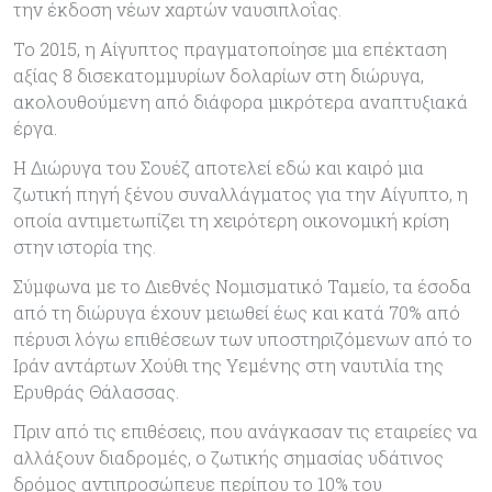
την έκδοση νέων χαρτών ναυσιπλοΐας.
Το 2015, η Αίγυπτος πραγματοποίησε μια επέκταση
αξίας 8 δισεκατομμυρίων δολαρίων στη διώρυγα,
ακολουθούμενη από διάφορα μικρότερα αναπτυξιακά
έργα.
Η Διώρυγα του Σουέζ αποτελεί εδώ και καιρό μια
ζωτική πηγή ξένου συναλλάγματος για την Αίγυπτο, η
οποία αντιμετωπίζει τη χειρότερη οικονομική κρίση
στην ιστορία της.
Σύμφωνα με το Διεθνές Νομισματικό Ταμείο, τα έσοδα
από τη διώρυγα έχουν μειωθεί έως και κατά 70% από
πέρυσι λόγω επιθέσεων των υποστηριζόμενων από το
Ιράν αντάρτων Χούθι της Υεμένης στη ναυτιλία της
Ερυθράς Θάλασσας.
Πριν από τις επιθέσεις, που ανάγκασαν τις εταιρείες να
αλλάξουν διαδρομές, ο ζωτικής σημασίας υδάτινος
δρόμος αντιπροσώπευε περίπου το 10% του