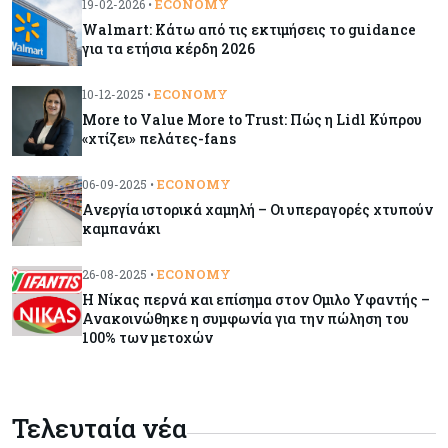
ECONOMY
19-02-2026 •
Walmart: Κάτω από τις εκτιμήσεις το guidance
Κόσμος
08-08-2026
για τα ετήσια κέρδη 2026
Γιατί οι κεντρικές τράπεζες αφήνουν τις αγορές
να «παίξουν μπάλα»
ECONOMY
10-12-2025 •
More to Value More to Trust: Πώς η Lidl Κύπρου
«χτίζει» πελάτες-fans
Κόσμος
08-08-2026
Ποιες χώρες έχουν τα περισσότερα ρομπότ
ECONOMY
06-09-2025 •
Ανεργία ιστορικά χαμηλή – Oι υπεραγορές χτυπούν
καμπανάκι
Κόσμος
08-08-2026
Κρίσιμες πρώτες ύλες: Ο ευρωπαϊκός χάρτης
ECONOMY
26-08-2025 •
και οι προκλήσεις
H Nίκας περνά και επίσημα στον Ομιλο Υφαντής –
Ανακοινώθηκε η συμφωνία για την πώληση του
100% των μετοχών
Κόσμος
08-08-2026
Πόσα ξοδεύει ο Λευκός Οίκος – Το κόστος
λειτουργίας για προσωπικό, υποδομές και
ασφάλεια
Τελευταία νέα