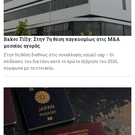
Baker Tilly: Στην 7η θέση παγκοσμίως στις M&A
μεσαίας αγοράς
Στην 5η θέση διεθνώς στις συναλλαγές small-cap – Οι
επιδόσεις του δικτύου κατά το πρώτο εξάμηνο του 2026,
σύμφωνα με τα στοιχεία…