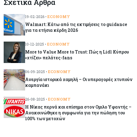
Σχετικά Άρθρα
Οι πυρκαγιές κατακαίνε την Ευρώπη, αλλά οι
ζημιές δεν είναι ασφαλισμένες
ECONOMY
19-02-2026 •
Walmart: Κάτω από τις εκτιμήσεις το guidance
Κόσμος
08-08-2026
για τα ετήσια κέρδη 2026
Γιατί οι κεντρικές τράπεζες αφήνουν τις αγορές
να «παίξουν μπάλα»
ECONOMY
10-12-2025 •
More to Value More to Trust: Πώς η Lidl Κύπρου
«χτίζει» πελάτες-fans
Κόσμος
08-08-2026
Ποιες χώρες έχουν τα περισσότερα ρομπότ
ECONOMY
06-09-2025 •
Ανεργία ιστορικά χαμηλή – Oι υπεραγορές χτυπούν
καμπανάκι
Κόσμος
08-08-2026
Κρίσιμες πρώτες ύλες: Ο ευρωπαϊκός χάρτης
ECONOMY
26-08-2025 •
και οι προκλήσεις
H Nίκας περνά και επίσημα στον Ομιλο Υφαντής –
Ανακοινώθηκε η συμφωνία για την πώληση του
100% των μετοχών
Κόσμος
08-08-2026
Πόσα ξοδεύει ο Λευκός Οίκος – Το κόστος