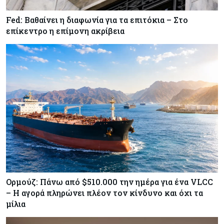
Fed: Βαθαίνει η διαφωνία για τα επιτόκια – Στο
Κόσμος
07-08-2026
επίκεντρο η επίμονη ακρίβεια
ΕΚΤ: Αιφνιδιάστηκε από την πώληση ευρώ από
τις ΗΠΑ
Κύπρος
07-08-2026
Χορηγία €10.000 για υποτροφίες σε φοιτητές του
ΤΕΠΑΚ
Ορμούζ: Πάνω από $510.000 την ημέρα για ένα VLCC
– Η αγορά πληρώνει πλέον τον κίνδυνο και όχι τα
μίλια