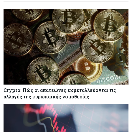
Εμπορεύματα
06-08-2026
Πετρέλαιο: Υποχωρούν και πάλι οι τιμές μετά τη
συμφωνία Ιράν-Ομάν για τα Στενά του Ορμούζ –
Κοντά στα $79 το Brent
Κύπρος
06-08-2026
Ορκίζονται σήμερα τα νέα μέλη της Κυβέρνησης
- Στις 13:00 συνεδριάζει το Υπουργικό
Κόσμος
06-08-2026
Τα νέα θωρηκτά των ΗΠΑ που θα φέρουν το
όνομα του προέδρου Τραμπ υπολογίζεται πως θα
Crypto: Πώς οι απατεώνες εκμεταλλεύονται τις
κοστίσουν $275 δισ.
αλλαγές της ευρωπαϊκής νομοθεσίας
Ενέργεια
06-08-2026
Πώς οι Γάλλοι και ο ΑΔΜΗΕ έβαλαν τον GSI
στην πρίζα