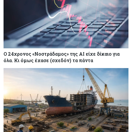
Κόσμος
06-08-2026
Politico: Ο Τραμπ απειλεί την Ε.Ε. με νέους
δασμούς αλλά η Ένωση «δεν τσιμπάει»
Ο 24χρονος «Νοστράδαμος» της AI είχε δίκαιο για
όλα. Κι όμως έχασε (σχεδόν) τα πάντα