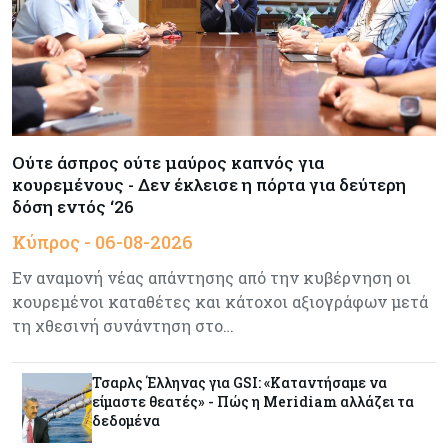
Κύπρος
06-08-2026
Στο gov.cy η αλλαγή τραπεζικού λογαριασμού
για μισθούς και συντάξεις του Δημοσίου
Κόσμος
06-08-2026
Ούτε άσπρος ούτε μαύρος καπνός για
Ντίμον: Προειδοποιεί για υψηλή μόχλευση στις
κουρεμένους - Δεν έκλεισε η πόρτα για δεύτερη
αγορές
δόση εντός ‘26
Κύπρος - 06-08-2026
Tech
06-08-2026
«Σεισμός» στη Google: Φεύγει ο αρχιτέκτονας
Εν αναμονή νέας απάντησης από την κυβέρνηση οι
της AI Jeff Dean – Ανατροπή στην ηγεσία της
κουρεμένοι καταθέτες και κάτοχοι αξιογράφων μετά
DeepMind και βουτιά της μετοχής
τη χθεσινή συνάντηση στο…
Εμπορεύματα
06-08-2026
Τσαρλς Έλληνας για GSI: «Καταντήσαμε να
Χρυσός: Ξεπέρασε τα $4.300 με ώθηση από την
είμαστε θεατές» - Πώς η Meridiam αλλάζει τα
πρόοδο για τα Στενά του Ορμούζ
δεδομένα