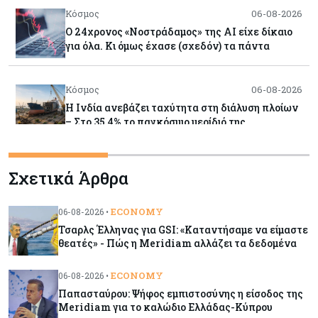
Κόσμος
06-08-2026
Ο 24χρονος «Νοστράδαμος» της AI είχε δίκαιο
για όλα. Κι όμως έχασε (σχεδόν) τα πάντα
Κόσμος
06-08-2026
Η Ινδία ανεβάζει ταχύτητα στη διάλυση πλοίων
– Στο 35,4% το παγκόσμιο μερίδιό της
Κύπρος
06-08-2026
Σχετικά Άρθρα
ΠτΔ: Υπεράνω όλων το δημόσιο συμφέρον – Όλα
όσα έγιναν στην τελετή διαβεβαίωσης των
νέων μελών της κυβέρνησης
ECONOMY
06-08-2026 •
Τσαρλς Έλληνας για GSI: «Καταντήσαμε να είμαστε
θεατές» - Πώς η Meridiam αλλάζει τα δεδομένα
Κόσμος
06-08-2026
Ήπια κέρδη στις ευρωαγορές – Αντέχει ο
ECONOMY
06-08-2026 •
τεχνολογικός κλάδος παρά τις πιέσεις στην
Παπασταύρου: Ψήφος εμπιστοσύνης η είσοδος της
Ασία
Meridiam για το καλώδιο Ελλάδας-Κύπρου