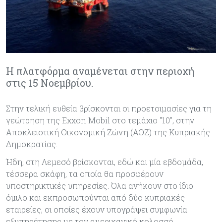
H πλατφόρμα αναμένεται στην περιοχή
στις 15 Νοεμβρίου.
Στην τελική ευθεία βρίσκονται οι προετοιμασίες για τη
γεώτρηση της Εxxon Mobil στο τεμάχιο "10", στην
Αποκλειστική Οικονομική Ζώνη (ΑΟΖ) της Κυπριακής
Δημοκρατίας.
Ήδη, στη Λεμεσό βρίσκονται, εδώ και μία εβδομάδα,
τέσσερα σκάφη, τα οποία θα προσφέρουν
υποστηρικτικές υπηρεσίες. Όλα ανήκουν στο ίδιο
όμιλο και εκπροσωπούνται από δύο κυπριακές
εταιρείες, οι οποίες έχουν υπογράψει συμφωνία
εξυπηρέτησης με τον αμερικανικό κολοσσό.