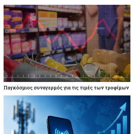
90/βαρέλι μέχρι να υπάρξουν εξελίξεις στη
Μέση Ανατολή
Κόσμος
07-08-2026
Σαουδική Αραβία, Πακιστάν και Τουρκία
υπογράφουν συμφωνία για αμοιβαία άμυνα
Εμπορεύματα
07-08-2026
Πετρέλαιο: Πιάνει και πάλι τα 83 δολάρια το
Brent μετά το σχέδιο του Ιράν για τα Στενά του
Ορμούζ
Παγκόσμιος συναγερμός για τις τιμές των τροφίμων
Κόσμος
07-08-2026
Ευρωπαϊκή αυτοκινητοβιομηχανία: Αναζητά
σωσίβιο στην Κίνα
Κύπρος
07-08-2026