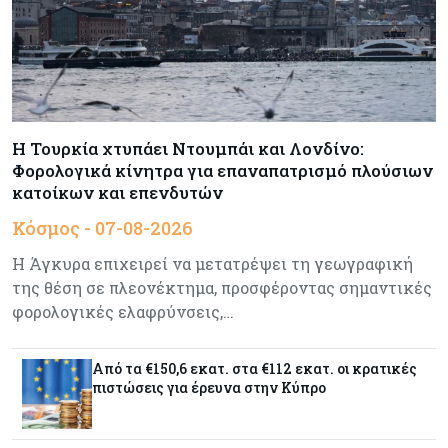
Τσολάκη: Προτεραιότητα η βελτίωση της
καθημερινότητας μέσω οδικών έργων και
συγκοινωνιών
Ενέργεια
07-08-2026
Δαμιανός για GSI: Θετική εξέλιξη η είσοδος της
Meridiam - Σειρά έχει η μελέτη της ΕΤΕπ
Η Τουρκία χτυπάει Ντουμπάι και Λονδίνο:
Φορολογικά κίνητρα για επαναπατρισμό πλούσιων
κατοίκων και επενδυτών
Crypto
07-08-2026
Κόσμος - 07-08-2026
Γιατί το Bitcoin διχάζει αναλυτές και αγορά
Η Άγκυρα επιχειρεί να μετατρέψει τη γεωγραφική
της θέση σε πλεονέκτημα, προσφέροντας σημαντικές
φορολογικές ελαφρύνσεις,…
Ελλάδα
07-08-2026
Καλπάζουν τα Airbnb στην Ελλάδα - Σχεδόν
sold out τα νησιά
Από τα €150,6 εκατ. στα €112 εκατ. οι κρατικές
πιστώσεις για έρευνα στην Κύπρο
Εμπορεύματα
07-08-2026
Goldman Sachs: Το Brent θα κυμανθεί στα $80-