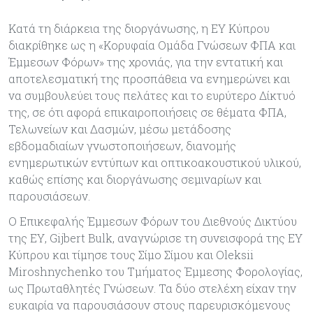
Κατά τη διάρκεια της διοργάνωσης, η ΕΥ Κύπρου
διακρίθηκε ως η «Κορυφαία Ομάδα Γνώσεων ΦΠΑ και
Έμμεσων Φόρων» της χρονιάς, για την εντατική και
αποτελεσματική της προσπάθεια να ενημερώνει και
να συμβουλεύει τους πελάτες και το ευρύτερο Δίκτυό
της, σε ότι αφορά επικαιροποιήσεις σε θέματα ΦΠΑ,
Τελωνείων και Δασμών, μέσω μετάδοσης
εβδομαδιαίων γνωστοποιήσεων, διανομής
ενημερωτικών εντύπων και οπτικοακουστικού υλικού,
καθώς επίσης και διοργάνωσης σεμιναρίων και
παρουσιάσεων.
Ο Επικεφαλής Έμμεσων Φόρων του Διεθνούς Δικτύου
της ΕΥ, Gijbert Bulk, αναγνώρισε τη συνεισφορά της ΕΥ
Κύπρου και τίμησε τους Σίμο Σίμου και Oleksii
Miroshnychenko του Τμήματος Έμμεσης Φορολογίας,
ως Πρωταθλητές Γνώσεων. Τα δύο στελέχη είχαν την
ευκαιρία να παρουσιάσουν στους παρευρισκόμενους