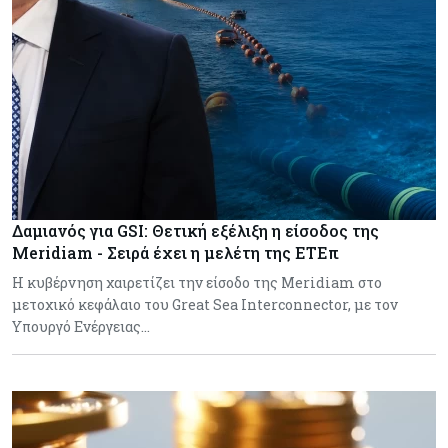
Δαμιανός για GSI: Θετική εξέλιξη η είσοδος της
Meridiam - Σειρά έχει η μελέτη της ΕΤΕπ
Η κυβέρνηση χαιρετίζει την είσοδο της Meridiam στο
μετοχικό κεφάλαιο του Great Sea Interconnector, με τον
Υπουργό Ενέργειας…