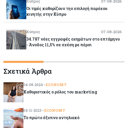
Κύπρος
07-08-2026
Οι τιμές καθορίζουν την επιλογή παρόχου
κινητής στην Κύπρο
Κύπρος
07-08-2026
34.787 νέες εγγραφές οχημάτων στο επτάμηνο
- Άνοδος 11,5% σε σχέση με πέρσι
Κόσμος
07-08-2026
Σχετικά Άρθρα
ΕΚΤ: Αιφνιδιάστηκε από την πώληση ευρώ από
τις ΗΠΑ
ECONOMY
04-08-2024 •
Καθοριστικός ο ρόλος του marketing
Κύπρος
07-08-2026
Χορηγία €10.000 για υποτροφίες σε φοιτητές του
ΤΕΠΑΚ
ECONOMY
04-11-2023 •
Το πρώτο έξυπνο αντηλιακό
Κύπρος
07-08-2026