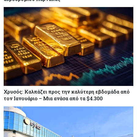
Ενέργεια
06-08-2026
Μ. Δαμιανός: Τεράστια νέα δυναμική στον GSI,
αναμένεται η μελέτη ΕΤΕπ για συμμετοχή
Κόσμος
06-08-2026
Saudi Aramco: Μειώνει την τιμή του
πετρελαίου για την Ασία εν μέσω εξελίξεων στο
Ορμούζ
Χρυσός: Καλπάζει προς την καλύτερη εβδομάδα από
τον Ιανουάριο – Μια ανάσα από τα $4.300