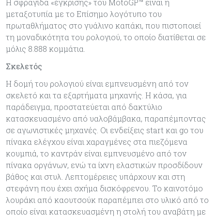
Η σφραγίδα «έγκρισης» του MotoGP™ είναι η
μεταξοτυπία με το Επίσημο λογότυπο του
πρωταθλήματος στο γυάλινο καπάκι, που πιστοποιεί
τη μοναδικότητα του ρολογιού, το οποίο διατίθεται σε
μόλις 8.888 κομμάτια.
Σκελετός
Η δομή του ρολογιού είναι εμπνευσμένη από τον
σκελετό και τα εξαρτήματα μηχανής. Η κάσα, για
παράδειγμα, προστατεύεται από δακτύλιο
κατασκευασμένο από υαλοβάμβακα, παραπέμποντας
σε αγωνιστικές μηχανές. Οι ενδείξεις start και go του
πίνακα ελέγχου είναι χαραγμένες στα πιεζόμενα
κουμπιά, το καντράν είναι εμπνευσμένο από τον
πίνακα οργάνων, ενώ τα ίχνη ελαστικών προσδίδουν
βάθος και στυλ. Λεπτομέρειες υπάρχουν και στη
στεφάνη που έχει σχήμα δισκόφρενου. Το καινοτόμο
λουράκι από καουτσούκ παραπέμπει στο υλικό από το
οποίο είναι κατασκευασμένη η στολή του αναβάτη με