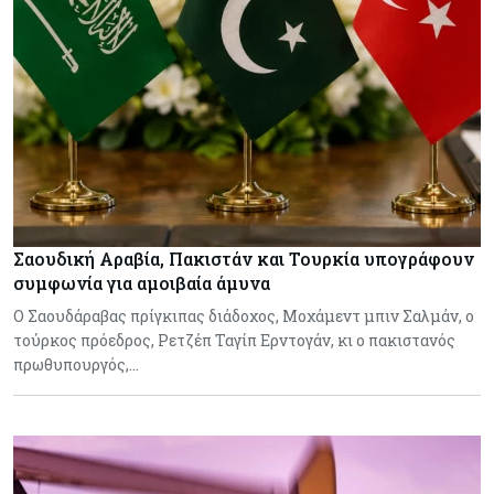
Σαουδική Αραβία, Πακιστάν και Τουρκία υπογράφουν
συμφωνία για αμοιβαία άμυνα
Ο Σαουδάραβας πρίγκιπας διάδοχος, Μοχάμεντ μπιν Σαλμάν, ο
τούρκος πρόεδρος, Ρετζέπ Ταγίπ Ερντογάν, κι ο πακιστανός
πρωθυπουργός,…