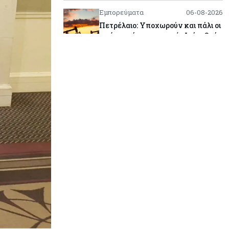
Εμπορεύματα
06-08-2026
Πετρέλαιο: Υποχωρούν και πάλι οι
τιμές μετά τη συμφωνία Ιράν-Ομάν
για τα Στενά του Ορμούζ – Κοντά
στα $79 το Brent
Κύπρος
06-08-2026
Ορκίζονται σήμερα τα νέα μέλη της
Κυβέρνησης - Στις 13:00
συνεδριάζει το Υπουργικό
Κόσμος
06-08-2026
Τα νέα θωρηκτά των ΗΠΑ που θα
φέρουν το όνομα του προέδρου
Τραμπ υπολογίζεται πως θα
κοστίσουν $275 δισ.
Ενέργεια
06-08-2026
Πώς οι Γάλλοι και ο ΑΔΜΗΕ