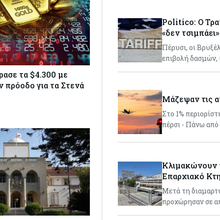
Politico: Ο Τρ
«δεν τσιμπάει»
Πέρυσι, οι Βρυξέ
επιβολή δασμών,
ρασε τα $4.300 με
ν πρόοδο για τα Στενά
Μάζεψαν τις α
Στο 1% περιορίστ
πέρσι - Πάνω από
Κλιμακώνουν τ
Επαρχιακό Κτη
Μετά τη διαμαρτυ
προχώρησαν σε α