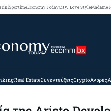
erini
Sportime
Economy Today
City
I Love Style
Madame F
nking
Real Estate
Συνεντεύξεις
Crypto
Αγορές
Α
α της Aristo Devel