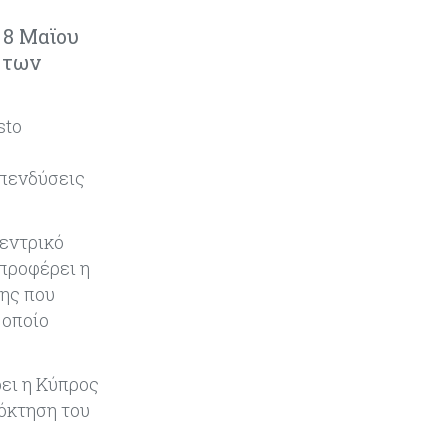
έβαλαν τον GSI στην πρίζα
 8 Μαϊου
 των
Κόσμος
06-08-2026
Politico: Ο Τραμπ απειλεί την Ε.Ε.
με νέους δασμούς αλλά η Ένωση
sto
«δεν τσιμπάει»
επενδύσεις
Τουρισμός
06-08-2026
Μάζεψαν τις απώλειες τα
κυπριακά αεροδρόμια μέσα στο
κεντρικό
καλοκαίρι
 προφέρει η
ψης που
Κύπρος
05-08-2026
 οποίο
Κλιμακώνουν τις κινητοποιήσεις
οι κτηνοτρόφοι – Απέκλεισαν το
Επαρχιακό Κτηνιατρικό Γραφείο
ει η Κύπρος
Λάρνακας
όκτηση του
Κόσμος
05-08-2026