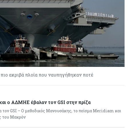
ευρωπαϊκών κυρώσεων
Κόσμος
05-08-2026
Τζεφ Μπέζος και Λεονάρντο Ντι
Κάπριο ενώνουν τις δυνάμεις τους
σε deal μαμούθ $200 εκατ.
α πιο ακριβά πλοία που ναυπηγήθηκαν ποτέ
 και ο ΑΔΜΗΕ έβαλαν τον GSI στην πρίζα
α τον GSI – Ο μεθοδικός Μανουσάκης, το πείσμα Meridiam και
ς του Μακρόν