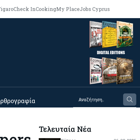
igaro
Check In
Cooking
My Place
Jobs Cyprus
ρθρογραφία
Τελευταία Νέα
opers