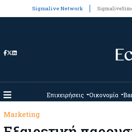
Sigmalive Network
Sigmalive
Sim
Επιχειρήσεις
Οικονομία
Ba
Marketing
Εξαιρετική παρουσί