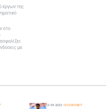
Πύραυλος εκτός ελέγχου της
ό έργων της
SpaceX εκτιμάται ότι συνετρίβη
ρηματικό
στη Σελήνη
Ενέργεια
05-08-2026
ν στο
Με γαλλική σφραγίδα το καλώδιο
6
Ελλάδας – Κύπρου, με ποσοστό
ιασφαλίζει
πάνω από 50% μπαίνει η
Meridiam
ενδύσεις με
Banking
05-08-2026
Επιτόκια: Μεγάλες αποκλίσεις
από τράπεζα σε τράπεζα στην
Κύπρο
Κόσμος
05-08-2026
Η Κίνα ξεκινά παγκόσμιο
φορολογικό κυνήγι – Ποιοι
μπαίνουν στο στόχαστρο
Y
ECONOMY
13-09-2023 •