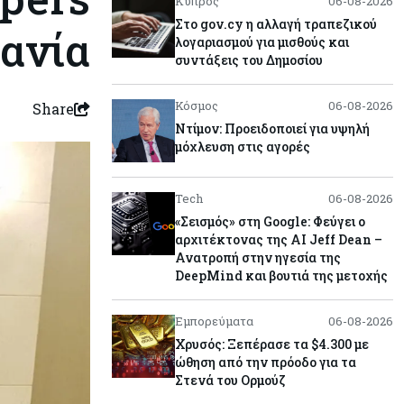
Κύπρος
06-08-2026
Στο gov.cy η αλλαγή τραπεζικού
δανία
λογαριασμού για μισθούς και
συντάξεις του Δημοσίου
Κόσμος
06-08-2026
Share
Ντίμον: Προειδοποιεί για υψηλή
μόχλευση στις αγορές
Tech
06-08-2026
«Σεισμός» στη Google: Φεύγει ο
αρχιτέκτονας της AI Jeff Dean –
Ανατροπή στην ηγεσία της
DeepMind και βουτιά της μετοχής
Εμπορεύματα
06-08-2026
Χρυσός: Ξεπέρασε τα $4.300 με
ώθηση από την πρόοδο για τα
Στενά του Ορμούζ