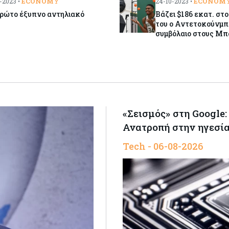
ECONOMY
ECONOM
-2023 •
24-10-2023 •
πρώτο έξυπνο αντηλιακό
Βάζει $186 εκατ. στ
του ο Αντετοκούνμπ
συμβόλαιο στους Μ
«Σεισμός» στη Google:
Ανατροπή στην ηγεσία
Tech - 06-08-2026