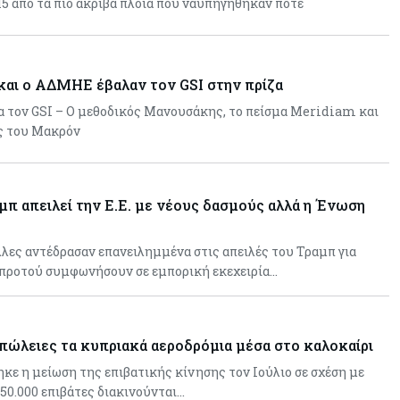
 15 από τα πιο ακριβά πλοία που ναυπηγήθηκαν ποτέ
 και ο ΑΔΜΗΕ έβαλαν τον GSI στην πρίζα
α τον GSI – Ο μεθοδικός Μανουσάκης, το πείσμα Meridiam και
ς του Μακρόν
αμπ απειλεί την Ε.Ε. με νέους δασμούς αλλά η Ένωση
λλες αντέδρασαν επανειλημμένα στις απειλές του Τραμπ για
 προτού συμφωνήσουν σε εμπορική εκεχειρία…
πώλειες τα κυπριακά αεροδρόμια μέσα στο καλοκαίρι
ηκε η μείωση της επιβατικής κίνησης τον Ιούλιο σε σχέση με
 50.000 επιβάτες διακινούνται…