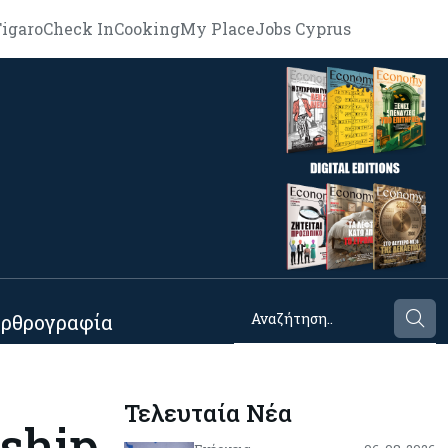
igaro
Check In
Cooking
My Place
Jobs Cyprus
ρθρογραφία
Τελευταία Νέα
nship