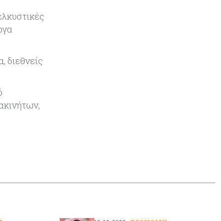
Χρυσός: Ξεπέρασε τα $4.300 με
ώθηση από την πρόοδο για τα
 ελκυστικές
Στενά του Ορμούζ
ργα
Εμπορεύματα
06-08-2026
, διεθνείς
Πετρέλαιο: Υποχωρούν και πάλι οι
τιμές μετά τη συμφωνία Ιράν-Ομάν
για τα Στενά του Ορμούζ – Κοντά
ό
στα $79 το Brent
 ακινήτων,
Κύπρος
06-08-2026
Ορκίζονται σήμερα τα νέα μέλη της
Κυβέρνησης - Στις 13:00
συνεδριάζει το Υπουργικό
Κόσμος
06-08-2026
Τα νέα θωρηκτά των ΗΠΑ που θα
φέρουν το όνομα του προέδρου
Τραμπ υπολογίζεται πως θα
κοστίσουν $275 δισ.