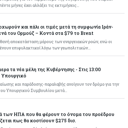
Η Κίνα ξεκινά παγκόσμιο
πέντε μήνες έχει αλλάξει τις εκτιμήσεις…
φορολογικό κυνήγι – Ποιοι
μπαίνουν στο στόχαστρο
χωρούν και πάλι οι τιμές μετά τη συμφωνία Ιράν-
Κόσμος
05-08-2026
ενά του Ορμούζ – Κοντά στα $79 το Brent
Χρηματιστήρια: Οι δείκτες σε
ιστορικά υψηλα – Γιατί οι
ιθανή αποκατάσταση μέρους των ενεργειακών ροών, ενώ οι
«Κασσάνδρες» βλέπουν «κλασική
ένουν επιφυλακτικοί λόγω των γεωπολιτικών…
φούσκα» και νέο κραχ;
ερα τα νέα μέλη της Κυβέρνησης - Στις 13:00
ο Υπουργικό
βαίωσης και παράδοσης-παραλαβής ανοίγουν τον δρόμο για την
του Υπουργικού Συμβουλίου μετά…
ά των ΗΠΑ που θα φέρουν το όνομα του προέδρου
ζεται πως θα κοστίσουν $275 δισ.