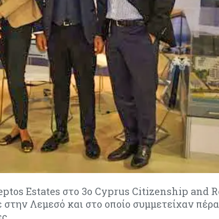
ptos Estates στο 3ο Cyprus Citizenship and 
 στην Λεμεσό και στο οποίο συμμετείχαν πέρα
ς.