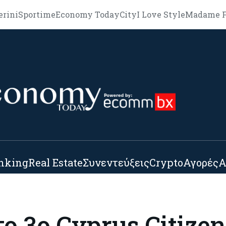
erini
Sportime
Economy Today
City
I Love Style
Madame F
nking
Real Estate
Συνεντεύξεις
Crypto
Αγορές
Α
το 3ο Cyprus Citize