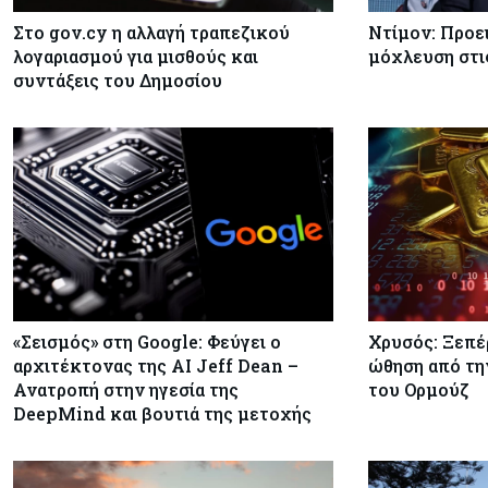
Στο gov.cy η αλλαγή τραπεζικού
Ντίμον: Προει
λογαριασμού για μισθούς και
μόχλευση στι
συντάξεις του Δημοσίου
«Σεισμός» στη Google: Φεύγει ο
Χρυσός: Ξεπέ
αρχιτέκτονας της AI Jeff Dean –
ώθηση από τη
Ανατροπή στην ηγεσία της
του Ορμούζ
DeepMind και βουτιά της μετοχής