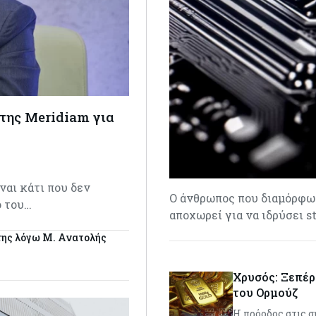
της Meridiam για
αι κάτι που δεν
Ο άνθρωπος που διαμόρφω
ο του…
αποχωρεί για να ιδρύσει 
ή της λόγω Μ. Ανατολής
Χρυσός: Ξεπέρ
του Ορμούζ
Η πρόοδος στις σ