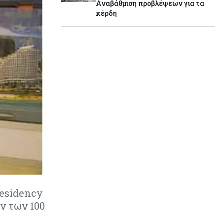
Αναβάθμιση προβλέψεων για τα
κέρδη
Κύπρος
06-08-2026
Στο gov.cy η αλλαγή τραπεζικού
λογαριασμού για μισθούς και
συντάξεις του Δημοσίου
Κόσμος
06-08-2026
Ντίμον: Προειδοποιεί για υψηλή
μόχλευση στις αγορές
Tech
06-08-2026
«Σεισμός» στη Google: Φεύγει ο
αρχιτέκτονας της AI Jeff Dean –
Ανατροπή στην ηγεσία της
DeepMind και βουτιά της μετοχής
Residency
ν των 100
Εμπορεύματα
06-08-2026