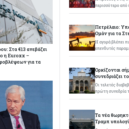
περισσότερο από 
Πετρέλαιο: Υπο
Ομάν για τα Στ
Η αγορά βλέπει π
επενδυτές παραμ
ου: Στα €13 ανεβάζει
ο η Euroxx –
ροβλέψεων για τα
Ορκίζονται σήμ
συνεδριάζει τ
Οι τελετές διαβε
πρώτη συνεδρία 
Τα νέα θωρηκτ
Τραμπ υπολογί