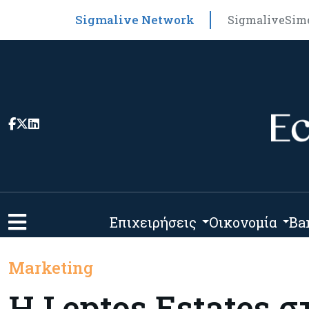
Sigmalive Network
Sigmalive
Sim
Επιχειρήσεις
Οικονομία
Ba
Marketing
H Leptos Estates σ