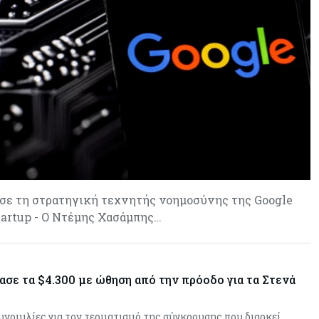
Λάρνακας
Κόσμος
05-08-2026
Πύραυλος εκτός ελέγχου της
SpaceX εκτιμάται ότι συνετρίβη
στη Σελήνη
Ενέργεια
05-08-2026
Με γαλλική σφραγίδα το καλώδιο
Ελλάδας – Κύπρου, με ποσοστό
πάνω από 50% μπαίνει η
Meridiam
σε τη στρατηγική τεχνητής νοημοσύνης της Google
startup - Ο Ντέμης Χασάμπης…
Banking
05-08-2026
Επιτόκια: Μεγάλες αποκλίσεις
από τράπεζα σε τράπεζα στην
Κύπρο
ασε τα $4.300 με ώθηση από την πρόοδο για τα Στενά
Κόσμος
05-08-2026
υνομιλίες για τον τερματισμό της σύγκρουσης που διαρκεί