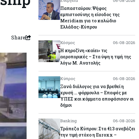
Ενέργεια
06-08-2026
Παπασταύρου: Ψήφος
εμπιστοσύνης η είσοδος της
Meridiam για το καλώδιο
Ελλάδας-Κύπρου
Share
Κόσμος
06-08-2026
Η κηροζίνη «καίει» τις
αεροπορικές – Στα ύψη η τιμή της
λόγω Μ. Ανατολής
Κύπρος
06-08-2026
Ξανά διάλογος για να βρεθεί η
χρυσή … φόρμουλα – Επαφές με
ΥΠΕΣ και κόμματα αποφάσισαν οι
δήμοι
Banking
06-08-2026
Τράπεζα Κύπρου: Στα €13 ανεβάζει
την τιμή στόχο η Euroxx –