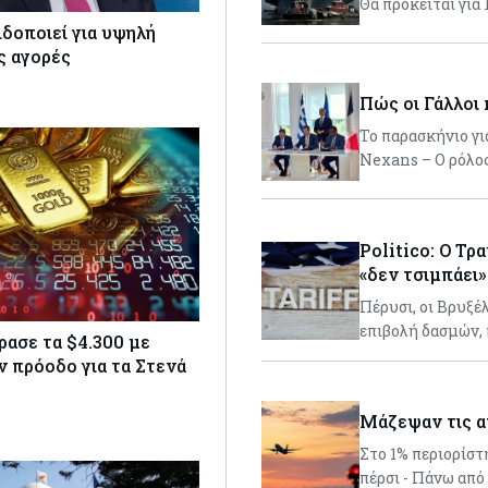
Θα πρόκειται για
δοποιεί για υψηλή
ς αγορές
Πώς οι Γάλλοι
Το παρασκήνιο γι
Nexans – Ο ρόλο
Politico: Ο Τρ
«δεν τσιμπάει»
Πέρυσι, οι Βρυξέ
επιβολή δασμών,
ρασε τα $4.300 με
ν πρόοδο για τα Στενά
Μάζεψαν τις α
Στο 1% περιορίστ
πέρσι - Πάνω από