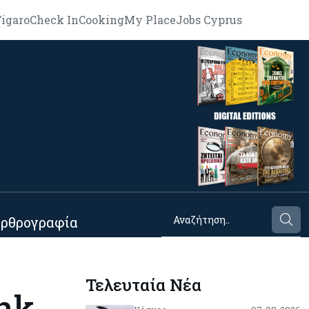
igaro
Check In
Cooking
My Place
Jobs Cyprus
ρθρογραφία
Τελευταία Νέα
nk