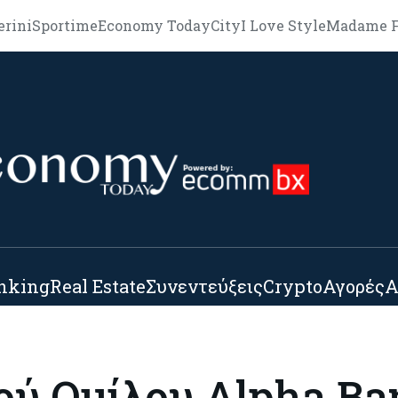
erini
Sportime
Economy Today
City
I Love Style
Madame F
nking
Real Estate
Συνεντεύξεις
Crypto
Αγορές
Α
ού Ομίλου Alpha Ba