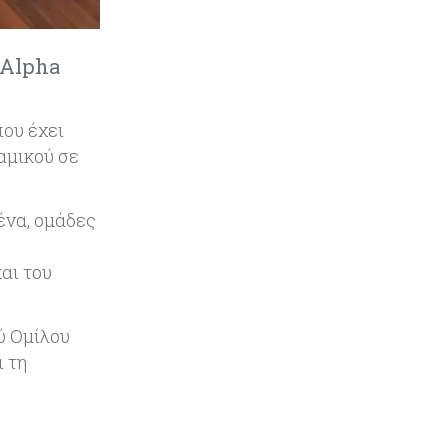
Εμπορεύματα
07-08-2026
Χρυσός: Καλπάζει προς την
καλύτερη εβδομάδα από τον
 Alpha
Ιανουάριο – Μια ανάσα από τα
$4.300
που έχει
Κύπρος
07-08-2026
αμικού σε
Συντεχνία της Cyta ζητά να
ανακληθεί διορισμός στο νέο ΔΣ
ένα, ομάδες
Κόσμος
07-08-2026
Τραμπ: Νέοι δασμοί 15% στο
αι του
πολυπυρίτιο για ημιαγωγούς και
φωτοβολταϊκά με στόχο την
ενίσχυση της βιομηχανίας
ύ Ομίλου
ι τη
Κύπρος
07-08-2026
Τσολάκη: Προτεραιότητα η
βελτίωση της καθημερινότητας
μέσω οδικών έργων και