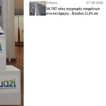
Κύπρος
07-08-2026
34.787 νέες εγγραφές οχημάτων
στο επτάμηνο - Άνοδος 11,5% σε
σχέση με πέρσι
Κόσμος
07-08-2026
ΕΚΤ: Αιφνιδιάστηκε από την
πώληση ευρώ από τις ΗΠΑ
Κύπρος
07-08-2026
Χορηγία €10.000 για υποτροφίες σε
φοιτητές του ΤΕΠΑΚ
Κύπρος
07-08-2026
Επαναλειτουργεί η οδική
πρόσβαση στις αφίξεις του
αεροδρομίου Λάρνακας