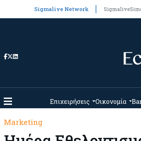
Sigmalive Network
Sigmalive
Sim
Επιχειρήσεις
Οικονομία
Ba
Marketing
Ημέρα Εθελοντισμ