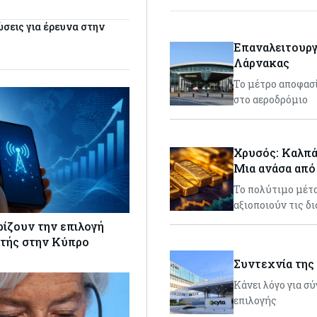
ώσεις για έρευνα στην
Επαναλειτουργ
Λάρνακας
Το μέτρο αποφασ
στο αεροδρόμιο
Χρυσός: Καλπά
Μια ανάσα από
Το πολύτιμο μέτα
αξιοποιούν τις δ
ρίζουν την επιλογή
τής στην Κύπρο
Συντεχνία της 
Κάνει λόγο για σ
επιλογής