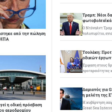
Τραμπ: Νέοι δα
φωτοβολταϊκά 
Ο Ντόναλντ Τραμπ
άστηκε από την πώληση
πολυπυρίτιο, εν
 ΗΠΑ
Τσολάκη: Προτ
οδικών έργων
Έμφαση στους δρ
προτεραιότητες κ
Δαμιανός για G
η μελέτη της 
Η κυβέρνηση χαιρ
γεί η οδική πρόσβαση
Great Sea Interc
του αεροδρομίου