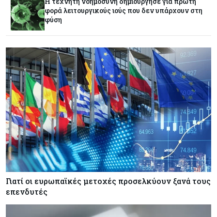
Η τεχνητή νοημοσύνη δημιούργησε για πρώτη
φορά λειτουργικούς ιούς που δεν υπάρχουν στη
φύση
Κόσμος
08-08-2026
Fed: Βαθαίνει η διαφωνία για τα επιτόκια – Στο
επίκεντρο η επίμονη ακρίβεια
Κόσμος
08-08-2026
Ορμούζ: Πάνω από $510.000 την ημέρα για ένα
VLCC – Η αγορά πληρώνει πλέον τον κίνδυνο
και όχι τα μίλια
Κόσμος
08-08-2026
Αγορές ακινήτων: Οι 10 πιο ακριβές ευρωπαϊκές
πόλεις για αγορά σπιτιού (πίνακας)
Γιατί οι ευρωπαϊκές μετοχές προσελκύουν ξανά τους
επενδυτές
Κόσμος
08-08-2026
Οι πυρκαγιές κατακαίνε την Ευρώπη, αλλά οι
ζημιές δεν είναι ασφαλισμένες