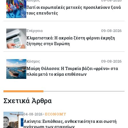
Κόσμος
09-08-2026
Γιατί οι ευρωπαϊκές μετοχές προσελκύουν ξανά
τους επενδυτές
Ενέργεια
09-08-2026
Κλιματιστικά: Η ακραία ζέστη φέρνει έκρηξη
ζήτησης στην Ευρώπη
Κόσμος
09-08-2026
Μαύρη Θάλασσα: Η Τουρκία βάζει «φρένο» στα
πλοία μετά το κύμα επιθέσεων
Tech
09-08-2026
Σχετικά Άρθρα
Τεχνητή νοημοσύνη: Αλλάζει τα δεδομένα στην
επικοινωνία – Μια επικίνδυνη «τελειότητα»
ECONOMY
04-08-2026 •
Ακίνητα: Ευπάθειες, ανθεκτικότητα και σωστή
Κόσμος
09-08-2026
ανάγνωση των στοιχείων