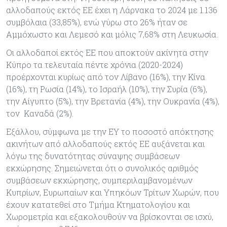
αλλοδαπούς εκτός ΕΕ έχει η Λάρνακα το 2024 με 1.136
συμβόλαια (33,85%), ενώ γύρω στο 26% ήταν σε
Αμμόχωστο και Λεμεσό και μόλις 7,68% στη Λευκωσία.
Οι αλλοδαποί εκτός ΕΕ που αποκτούν ακίνητα στην
Κύπρο τα τελευταία πέντε χρόνια (2020-2024)
προέρχονται κυρίως από τον Λίβανο (16%), την Κίνα
(16%), τη Ρωσία (14%), το Ισραήλ (10%), την Συρία (6%),
την Αίγυπτο (5%), την Βρετανία (4%), την Ουκρανία (4%),
τον Καναδά (2%).
Εξάλλου, σύμφωνα με την ΕΥ το ποσοστό απόκτησης
ακινήτων από αλλοδαπούς εκτός ΕΕ αυξάνεται και
λόγω της δυνατότητας σύναψης συμβάσεων
εκχώρησης. Σημειώνεται ότι ο συνολικός αριθμός
συμβάσεων εκχώρησης, συμπεριλαμβανομένων
Κυπρίων, Ευρωπαίων και Υπηκόων Τρίτων Χωρών, που
έχουν κατατεθεί στο Τμήμα Κτηματολογίου και
Χωρομετρία και εξακολουθούν να βρίσκονται σε ισχύ,