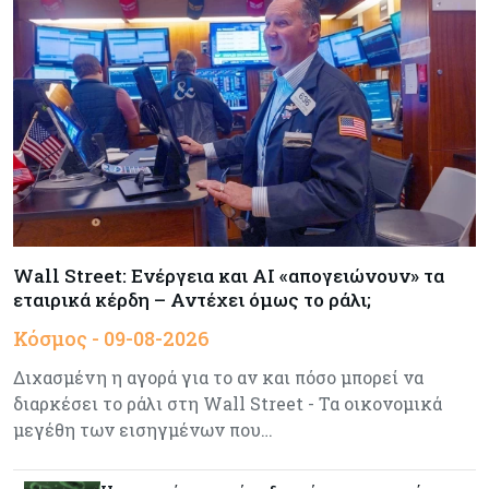
κεφαλαιοποίηση του Nasdaq 100 κατά $3,5 τρισ.
Αρθρογραφία
09-08-2026
Η επενδυτική κουλτούρα που λείπει από την
Κύπρο
Τουρισμός
09-08-2026
Στη σκανδιναβική αγορά ποντάρει η Κύπρος για
περισσότερους επισκέπτες τον χειμώνα
Wall Street: Ενέργεια και AI «απογειώνουν» τα
εταιρικά κέρδη – Αντέχει όμως το ράλι;
Κόσμος
08-08-2026
Κόσμος - 09-08-2026
Ενέργεια: Στερεύουν τα αποθέματα της
Ευρώπης - Τι θα γίνει τον χειμώνα
Διχασμένη η αγορά για το αν και πόσο μπορεί να
διαρκέσει το ράλι στη Wall Street - Τα οικονομικά
μεγέθη των εισηγμένων που…
Ενέργεια
08-08-2026
Η χώρα με τα περισσότερα φωτοβολταϊκά στις
στέγες διευρύνει την επιδότησή τους