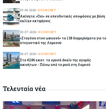
Ορμούζ: Το Ιράν «φρενάρει» το άνοιγμα των
Στενών – Βάζει όρους στις ΗΠΑ
ECONOMY
03-08-2026 •
Ακίνητα: «Όχι» σε επενδυτικές αποφάσεις με βάση
online εκτιμήσεις
Κύπρος
09-08-2026
Δεν τίθεται θέμα (για την ώρα) για τη θαλάσσια
ECONOMY
30-07-2026 •
σύνδεση Κύπρου - Ελλάδας
«Σταγόνα στον ωκεανό» τα 138 διαμερίσματα για το
στεγαστικό της Λεμεσού
Κόσμος
09-08-2026
Golden Fleet: Τα νέα θωρηκτά του Τραμπ που
ECONOMY
28-07-2026 •
προκαλούν αντιδράσεις και ο λογαριασμός –
Στα €286 εκατ. τα χρυσά deals της αγοράς
μαμούθ
ακινήτων - Πάνω από τα μισά στη Λεμεσό
Κόσμος
09-08-2026
Ποιες πόλεις χτίζουν τους περισσότερους
Τελευταία νέα
ουρανοξύστες
Κόσμος
09-08-2026
Πώς οι big tech εκτόξευσαν την