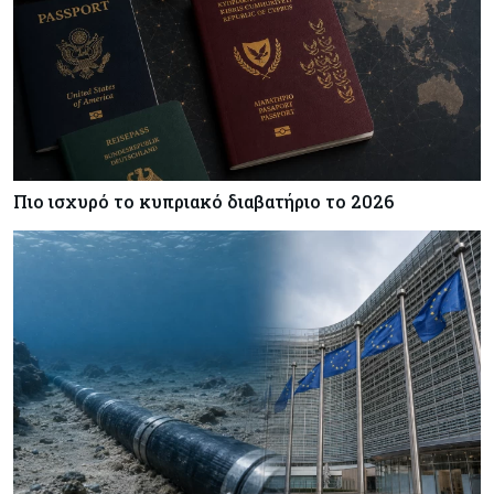
Δαμιανός για GSI: Θετική εξέλιξη η είσοδος της
Meridiam - Σειρά έχει η μελέτη της ΕΤΕπ
Crypto
07-08-2026
Γιατί το Bitcoin διχάζει αναλυτές και αγορά
Πιο ισχυρό το κυπριακό διαβατήριο το 2026
Ελλάδα
07-08-2026
Καλπάζουν τα Airbnb στην Ελλάδα - Σχεδόν
sold out τα νησιά
Εμπορεύματα
07-08-2026
Goldman Sachs: Το Brent θα κυμανθεί στα $80-
90/βαρέλι μέχρι να υπάρξουν εξελίξεις στη
Μέση Ανατολή