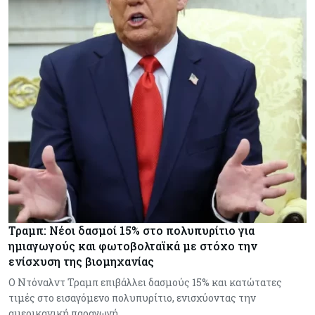
Τραμπ: Νέοι δασμοί 15% στο πολυπυρίτιο για
ημιαγωγούς και φωτοβολταϊκά με στόχο την
ενίσχυση της βιομηχανίας
Ο Ντόναλντ Τραμπ επιβάλλει δασμούς 15% και κατώτατες
τιμές στο εισαγόμενο πολυπυρίτιο, ενισχύοντας την
αμερικανική παραγωγή…