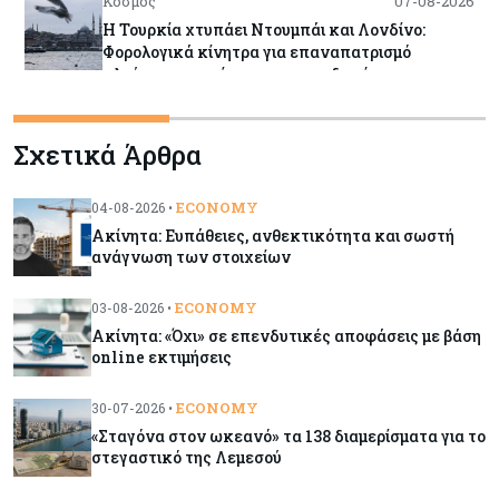
Κόσμος
07-08-2026
Η Τουρκία χτυπάει Ντουμπάι και Λονδίνο:
Φορολογικά κίνητρα για επαναπατρισμό
πλούσιων κατοίκων και επενδυτών
Κύπρος
07-08-2026
Σχετικά Άρθρα
Από τα €150,6 εκατ. στα €112 εκατ. οι κρατικές
πιστώσεις για έρευνα στην Κύπρο
ECONOMY
04-08-2026 •
Ακίνητα: Ευπάθειες, ανθεκτικότητα και σωστή
Κόσμος
07-08-2026
ανάγνωση των στοιχείων
Παγκόσμιος συναγερμός για τις τιμές των
τροφίμων
ECONOMY
03-08-2026 •
Ακίνητα: «Όχι» σε επενδυτικές αποφάσεις με βάση
online εκτιμήσεις
Κύπρος
07-08-2026
Οι τιμές καθορίζουν την επιλογή παρόχου
ECONOMY
30-07-2026 •
κινητής στην Κύπρο
«Σταγόνα στον ωκεανό» τα 138 διαμερίσματα για το
στεγαστικό της Λεμεσού
Κύπρος
07-08-2026