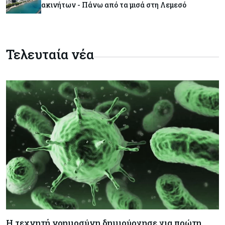
ακινήτων - Πάνω από τα μισά στη Λεμεσό
Κόσμος
09-08-2026
Πώς οι big tech εκτόξευσαν την
Τελευταία νέα
κεφαλαιοποίηση του Nasdaq 100 κατά $3,5 τρισ.
Αρθρογραφία
09-08-2026
Η επενδυτική κουλτούρα που λείπει από την
Κύπρο
Τουρισμός
09-08-2026
Στη σκανδιναβική αγορά ποντάρει η Κύπρος για
περισσότερους επισκέπτες τον χειμώνα
Κόσμος
08-08-2026
Ενέργεια: Στερεύουν τα αποθέματα της
Ευρώπης - Τι θα γίνει τον χειμώνα
Η τεχνητή νοημοσύνη δημιούργησε για πρώτη