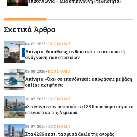
επικοινωνία – Μια επικίνδυνη «τελειότητα»
Κόσμος
09-08-2026
Σχετικά Άρθρα
Ορμούζ: Το Ιράν «φρενάρει» το άνοιγμα των
Στενών – Βάζει όρους στις ΗΠΑ
ECONOMY
04-08-2026 •
Ακίνητα: Ευπάθειες, ανθεκτικότητα και σωστή
Κύπρος
09-08-2026
ανάγνωση των στοιχείων
Δεν τίθεται θέμα (για την ώρα) για τη θαλάσσια
σύνδεση Κύπρου - Ελλάδας
ECONOMY
03-08-2026 •
Ακίνητα: «Όχι» σε επενδυτικές αποφάσεις με βάση
online εκτιμήσεις
Κόσμος
09-08-2026
Golden Fleet: Τα νέα θωρηκτά του Τραμπ που
ECONOMY
30-07-2026 •
προκαλούν αντιδράσεις και ο λογαριασμός –
μαμούθ
«Σταγόνα στον ωκεανό» τα 138 διαμερίσματα για το
στεγαστικό της Λεμεσού
Κόσμος
09-08-2026
ECONOMY
28-07-2026 •
Ποιες πόλεις χτίζουν τους περισσότερους
Στα €286 εκατ. τα χρυσά deals της αγοράς
ουρανοξύστες