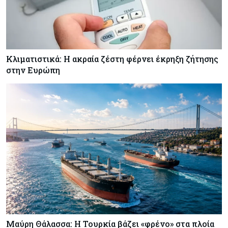
Κόσμος
08-08-2026
Οι πυρκαγιές κατακαίνε την Ευρώπη, αλλά οι
ζημιές δεν είναι ασφαλισμένες
Κλιματιστικά: Η ακραία ζέστη φέρνει έκρηξη ζήτησης
στην Ευρώπη
Κόσμος
08-08-2026
Γιατί οι κεντρικές τράπεζες αφήνουν τις αγορές
να «παίξουν μπάλα»
Κόσμος
08-08-2026
Ποιες χώρες έχουν τα περισσότερα ρομπότ
Μαύρη Θάλασσα: Η Τουρκία βάζει «φρένο» στα πλοία