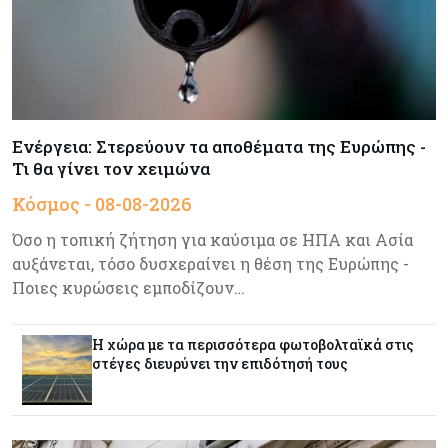
Πιο ισχυρό το κυπριακό διαβατήριο το 2026
Ενέργεια
08-08-2026
Meridiam–GSI: Τι προκύπτει – και τι όχι – από
την απάντηση της Κομισιόν
Ενέργεια: Στερεύουν τα αποθέματα της Ευρώπης -
Τι θα γίνει τον χειμώνα
Κόσμος
07-08-2026
Κόσμος - 08-08-2026
Η Τουρκία χτυπάει Ντουμπάι και Λονδίνο:
Φορολογικά κίνητρα για επαναπατρισμό
Όσο η τοπική ζήτηση για καύσιμα σε ΗΠΑ και Ασία
πλούσιων κατοίκων και επενδυτών
αυξάνεται, τόσο δυσχεραίνει η θέση της Ευρώπης -
Ποιες κυρώσεις εμποδίζουν…
Κύπρος
07-08-2026
Από τα €150,6 εκατ. στα €112 εκατ. οι κρατικές
Η χώρα με τα περισσότερα φωτοβολταϊκά στις
πιστώσεις για έρευνα στην Κύπρο
στέγες διευρύνει την επιδότησή τους
Κόσμος
07-08-2026
Παγκόσμιος συναγερμός για τις τιμές των