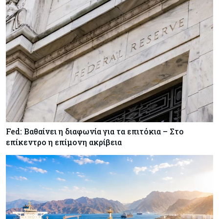
τροφίμων
Κύπρος
07-08-2026
Οι τιμές καθορίζουν την επιλογή παρόχου
κινητής στην Κύπρο
Κύπρος
07-08-2026
34.787 νέες εγγραφές οχημάτων στο επτάμηνο
- Άνοδος 11,5% σε σχέση με πέρσι
Fed: Βαθαίνει η διαφωνία για τα επιτόκια – Στο
επίκεντρο η επίμονη ακρίβεια
Κόσμος
07-08-2026
ΕΚΤ: Αιφνιδιάστηκε από την πώληση ευρώ από
τις ΗΠΑ
Κύπρος
07-08-2026
Χορηγία €10.000 για υποτροφίες σε φοιτητές του
ΤΕΠΑΚ