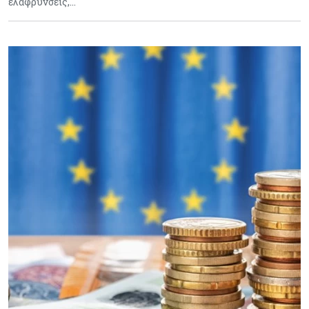
ελαφρύνσεις,…