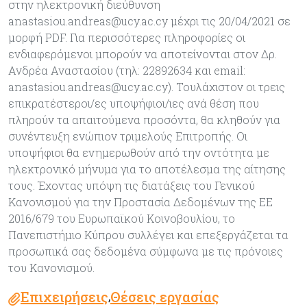
στην ηλεκτρονική διεύθυνση
anastasiou.andreas@ucy.ac.cy μέχρι τις 20/04/2021 σε
μορφή PDF. Για περισσότερες πληροφορίες οι
ενδιαφερόμενοι μπορούν να αποτείνονται στον Δρ.
Ανδρέα Αναστασίου (τηλ: 22892634 και email:
anastasiou.andreas@ucy.ac.cy). Τουλάχιστον οι τρεις
επικρατέστεροι/ες υποψήφιοι/ιες ανά θέση που
πληρούν τα απαιτούμενα προσόντα, θα κληθούν για
συνέντευξη ενώπιον τριμελούς Επιτροπής. Οι
υποψήφιοι θα ενημερωθούν από την οντότητα με
ηλεκτρονικό μήνυμα για το αποτέλεσμα της αίτησης
τους. Έχοντας υπόψη τις διατάξεις του Γενικού
Κανονισμού για την Προστασία Δεδομένων της ΕΕ
2016/679 του Ευρωπαϊκού Κοινοβουλίου, το
Πανεπιστήμιο Κύπρου συλλέγει και επεξεργάζεται τα
προσωπικά σας δεδομένα σύμφωνα με τις πρόνοιες
του Κανονισμού.
Επιχειρήσεις
Θέσεις εργασίας
,