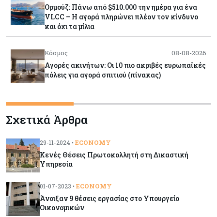
Ορμούζ: Πάνω από $510.000 την ημέρα για ένα
VLCC – Η αγορά πληρώνει πλέον τον κίνδυνο
και όχι τα μίλια
Κόσμος
08-08-2026
Αγορές ακινήτων: Οι 10 πιο ακριβές ευρωπαϊκές
πόλεις για αγορά σπιτιού (πίνακας)
Κόσμος
08-08-2026
Σχετικά Άρθρα
Οι πυρκαγιές κατακαίνε την Ευρώπη, αλλά οι
ζημιές δεν είναι ασφαλισμένες
ECONOMY
29-11-2024 •
Κενές Θέσεις Πρωτοκολλητή στη Δικαστική
Κόσμος
08-08-2026
Υπηρεσία
Γιατί οι κεντρικές τράπεζες αφήνουν τις αγορές
να «παίξουν μπάλα»
ECONOMY
01-07-2023 •
Άνοιξαν 9 θέσεις εργασίας στο Υπουργείο
Οικονομικών
Κόσμος
08-08-2026