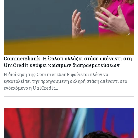
Commerzbank: Η Όρλοπ αλλάζει στάση απέναντι στη
UniCredit ενόψει κρίσιμων διαπραγματεύσεων
H διοίκηση της Commerzbank φαίνεται πλέον να
εγκαταλείπει την προηγούμενη σκληρή στάση απέναντι στο
ενδεχόμενο η UniCredit…