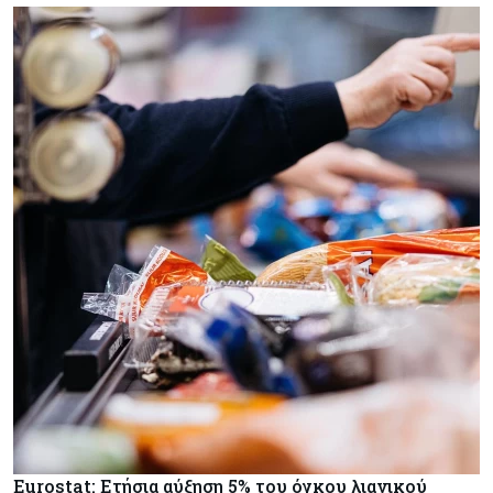
Eurostat: Ετήσια αύξηση 5% του όγκου λιανικού