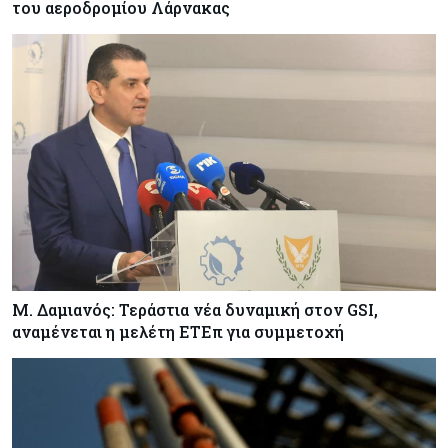
του αεροδρομίου Λάρνακας
Κόσμος
06-08-2026
Η Ινδία ανεβάζει ταχύτητα στη διάλυση πλοίων
– Στο 35,4% το παγκόσμιο μερίδιό της
Κύπρος
06-08-2026
ΠτΔ: Υπεράνω όλων το δημόσιο συμφέρον – Όλα
όσα έγιναν στην τελετή διαβεβαίωσης των
νέων μελών της κυβέρνησης
Μ. Δαμιανός: Τεράστια νέα δυναμική στον GSI,
αναμένεται η μελέτη ΕΤΕπ για συμμετοχή