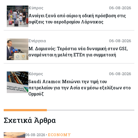
Κύπρος
06-08-2026
Ανοίγει ξανά από αύριο η οδική πρόσβαση στις
αφίξεις του αεροδρομίου Λάρνακας
Ενέργεια
06-08-2026
Μ. Δαμιανός: Τεράστια νέα δυναμική στον GSI,
αναμένεται η μελέτη ΕΤΕπ για συμμετοχή
Κόσμος
06-08-2026
Saudi Aramco: Μειώνει την τιμή του
πετρελαίου για την Ασία εν μέσω εξελίξεων στο
Ορμούζ
Κύπρος
06-08-2026
Σχετικά Άρθρα
Πιάνει δουλειά ο Κυπριακός Οργανισμός
Ανάπτυξης Επιχειρήσεων – Διορίστηκε το δ.σ.,
ενεργοποιήθηκε ο νόμος
ECONOMY
06-08-2026 •