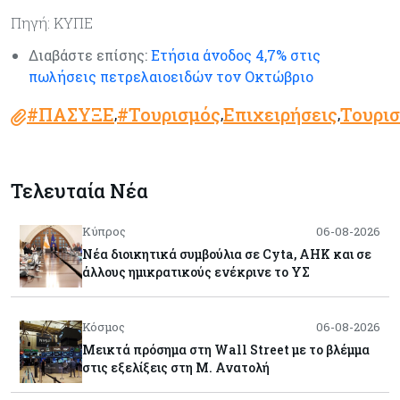
Πηγή: ΚΥΠΕ
Διαβάστε επίσης:
Ετήσια άνοδος 4,7% στις
πωλήσεις πετρελαιοειδών τον Οκτώβριο
#ΠΑΣΥΞΕ
#Τουρισμός
Επιχειρήσεις
Τουρι
,
,
,
Τελευταία Νέα
Κύπρος
06-08-2026
Νέα διοικητικά συμβούλια σε Cyta, AHK και σε
άλλους ημικρατικούς ενέκρινε το ΥΣ
Κόσμος
06-08-2026
Μεικτά πρόσημα στη Wall Street με το βλέμμα
στις εξελίξεις στη Μ. Ανατολή