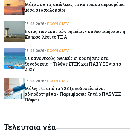
Μάζεψαν τις απώλειες τα κυπριακά αεροδρόμια
Κόσμος
06-08-2026
μέσα στο καλοκαίρι
Warner Bros: "Φρένο" στα έσοδα εξαιτίας των
κινηματογραφικών επιδόσεων και της
ECONOMY
05-08-2026 •
απουσίας του NBA
Εκτός των «καυτών σημείων» καθυστερήσεων η
Κύπρος, λέει το ΤΠΑ
Banking
06-08-2026
ECONOMY
05-08-2026 •
Commerzbank: Η Όρλοπ αλλάζει στάση
Σε κανονικούς ρυθμούς οι κρατήσεις στα
απέναντι στη UniCredit ενόψει κρίσιμων
ξενοδοχεία – Τι λένε ΣΤΕΚ και ΠΑΣΥΞΕ για το
διαπραγματεύσεων
2027
ECONOMY
05-08-2026 •
Κόσμος
06-08-2026
Μόλις 141 από τα 728 ξενοδοχεία είναι
«Spider-Man: Brand New Day»: Έφτασε το 1
αδειοδοτημένα - Παρεμβάσεις ζητά ο ΠΑΣΥΞΕ
δισ. εισπράξεις σε μόλις 6 ημέρες
Πάφου
Κύπρος
06-08-2026
Eurostat: Ετήσια αύξηση 5% του όγκου λιανικού
Τελευταία νέα
εμπορίου στην Κύπρο τον Ιούνιο