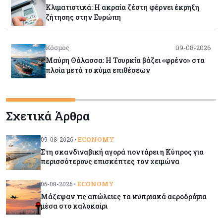
Κλιματιστικά: Η ακραία ζέστη φέρνει έκρηξη
ζήτησης στην Ευρώπη
Κόσμος
09-08-2026
Μαύρη Θάλασσα: Η Τουρκία βάζει «φρένο» στα
πλοία μετά το κύμα επιθέσεων
Tech
09-08-2026
Σχετικά Άρθρα
Τεχνητή νοημοσύνη: Αλλάζει τα δεδομένα στην
επικοινωνία – Μια επικίνδυνη «τελειότητα»
ECONOMY
09-08-2026 •
Στη σκανδιναβική αγορά ποντάρει η Κύπρος για
Κόσμος
09-08-2026
περισσότερους επισκέπτες τον χειμώνα
Ορμούζ: Το Ιράν «φρενάρει» το άνοιγμα των
Στενών – Βάζει όρους στις ΗΠΑ
ECONOMY
06-08-2026 •
Μάζεψαν τις απώλειες τα κυπριακά αεροδρόμια
μέσα στο καλοκαίρι
Κύπρος
09-08-2026
Δεν τίθεται θέμα (για την ώρα) για τη θαλάσσια