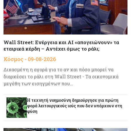
Κύπρο
Τουρισμός
09-08-2026
Στη σκανδιναβική αγορά ποντάρει η Κύπρος για
περισσότερους επισκέπτες τον χειμώνα
Wall Street: Ενέργεια και AI «απογειώνουν» τα
εταιρικά κέρδη – Αντέχει όμως το ράλι;
Κόσμος
08-08-2026
Κόσμος - 09-08-2026
Ενέργεια: Στερεύουν τα αποθέματα της
Ευρώπης - Τι θα γίνει τον χειμώνα
Διχασμένη η αγορά για το αν και πόσο μπορεί να
διαρκέσει το ράλι στη Wall Street - Τα οικονομικά
Ενέργεια
08-08-2026
μεγέθη των εισηγμένων που…
Η χώρα με τα περισσότερα φωτοβολταϊκά στις
στέγες διευρύνει την επιδότησή τους
Η τεχνητή νοημοσύνη δημιούργησε για πρώτη
φορά λειτουργικούς ιούς που δεν υπάρχουν στη
φύση
Κόσμος
08-08-2026
Fed: Βαθαίνει η διαφωνία για τα επιτόκια – Στο
επίκεντρο η επίμονη ακρίβεια