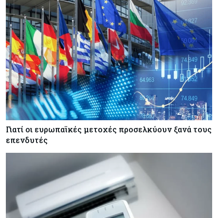
Κόσμος
08-08-2026
Ορμούζ: Πάνω από $510.000 την ημέρα για ένα
VLCC – Η αγορά πληρώνει πλέον τον κίνδυνο
και όχι τα μίλια
Κόσμος
08-08-2026
Αγορές ακινήτων: Οι 10 πιο ακριβές ευρωπαϊκές
πόλεις για αγορά σπιτιού (πίνακας)
Γιατί οι ευρωπαϊκές μετοχές προσελκύουν ξανά τους
Κόσμος
08-08-2026
επενδυτές
Οι πυρκαγιές κατακαίνε την Ευρώπη, αλλά οι
ζημιές δεν είναι ασφαλισμένες
Κόσμος
08-08-2026
Γιατί οι κεντρικές τράπεζες αφήνουν τις αγορές
να «παίξουν μπάλα»