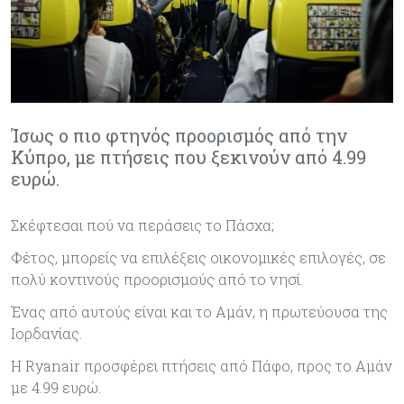
Ίσως ο πιο φτηνός προορισμός από την
Κύπρο, με πτήσεις που ξεκινούν από 4.99
ευρώ.
Σκέφτεσαι πού να περάσεις το Πάσχα;
Φέτος, μπορείς να επιλέξεις οικονομικές επιλογές, σε
πολύ κοντινούς προορισμούς από το νησί.
Ένας από αυτούς είναι και το Αμάν, η πρωτεύουσα της
Ιορδανίας.
Η Ryanair προσφέρει πτήσεις από Πάφο, προς το Αμάν
με 4.99 ευρώ.