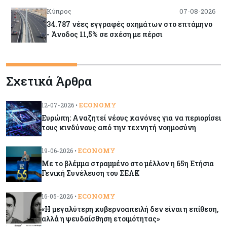
Κύπρος
07-08-2026
34.787 νέες εγγραφές οχημάτων στο επτάμηνο
- Άνοδος 11,5% σε σχέση με πέρσι
Κόσμος
07-08-2026
Σχετικά Άρθρα
ΕΚΤ: Αιφνιδιάστηκε από την πώληση ευρώ από
τις ΗΠΑ
ECONOMY
12-07-2026 •
Ευρώπη: Aναζητεί νέους κανόνες για να περιορίσει
Κύπρος
07-08-2026
τους κινδύνους από την τεχνητή νοημοσύνη
Χορηγία €10.000 για υποτροφίες σε φοιτητές του
ΤΕΠΑΚ
ECONOMY
19-06-2026 •
Με το βλέμμα στραμμένο στο μέλλον η 65η Ετήσια
Γενική Συνέλευση του ΣΕΛΚ
Κύπρος
07-08-2026
Επαναλειτουργεί η οδική πρόσβαση στις αφίξεις
ECONOMY
16-05-2026 •
του αεροδρομίου Λάρνακας
«Η μεγαλύτερη κυβερνοαπειλή δεν είναι η επίθεση,
αλλά η ψευδαίσθηση ετοιμότητας»