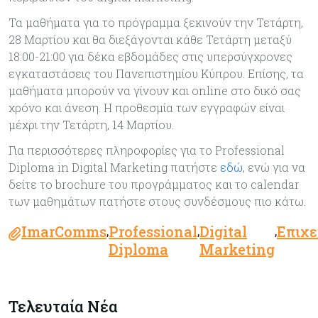
Τα μαθήματα για το πρόγραμμα ξεκινούν την Τετάρτη,
28 Μαρτίου και θα διεξάγονται κάθε Τετάρτη μεταξύ
18:00-21:00 για δέκα εβδομάδες στις υπερσύγχρονες
εγκαταστάσεις του Πανεπιστημίου Κύπρου. Επίσης, τα
μαθήματα μπορούν να γίνουν και online στο δικό σας
χρόνο και άνεση. Η προθεσμία των εγγραφών είναι
μέχρι την Τετάρτη, 14 Μαρτίου.
Για περισσότερες πληροφορίες για το Professional
Diploma in Digital Marketing πατήστε
εδώ
, ενώ για να
δείτε το brochure του προγράμματος και το calendar
των μαθημάτων πατήστε στους συνδέσμους πιο κάτω.
ImarComms
Professional
Digital
Επιχε
,
,
,
Diploma
Marketing
Τελευταία Νέα