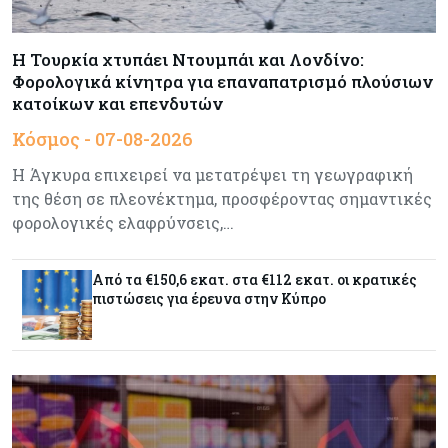
Ενέργεια
07-08-2026
Δαμιανός για GSI: Θετική εξέλιξη η είσοδος της
Meridiam - Σειρά έχει η μελέτη της ΕΤΕπ
Η Τουρκία χτυπάει Ντουμπάι και Λονδίνο:
Φορολογικά κίνητρα για επαναπατρισμό πλούσιων
κατοίκων και επενδυτών
Crypto
07-08-2026
Κόσμος - 07-08-2026
Γιατί το Bitcoin διχάζει αναλυτές και αγορά
Η Άγκυρα επιχειρεί να μετατρέψει τη γεωγραφική
της θέση σε πλεονέκτημα, προσφέροντας σημαντικές
φορολογικές ελαφρύνσεις,…
Ελλάδα
07-08-2026
Καλπάζουν τα Airbnb στην Ελλάδα - Σχεδόν
sold out τα νησιά
Από τα €150,6 εκατ. στα €112 εκατ. οι κρατικές
πιστώσεις για έρευνα στην Κύπρο
Εμπορεύματα
07-08-2026
Goldman Sachs: Το Brent θα κυμανθεί στα $80-
90/βαρέλι μέχρι να υπάρξουν εξελίξεις στη
Μέση Ανατολή