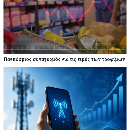
Κόσμος
07-08-2026
Σαουδική Αραβία, Πακιστάν και Τουρκία
υπογράφουν συμφωνία για αμοιβαία άμυνα
Εμπορεύματα
07-08-2026
Πετρέλαιο: Πιάνει και πάλι τα 83 δολάρια το
Brent μετά το σχέδιο του Ιράν για τα Στενά του
Ορμούζ
Παγκόσμιος συναγερμός για τις τιμές των τροφίμων
Κόσμος
07-08-2026
Ευρωπαϊκή αυτοκινητοβιομηχανία: Αναζητά
σωσίβιο στην Κίνα
Κύπρος
07-08-2026
Πώς οι κυπριακές τράπεζες «τιμολογούν» τον
πόλεμο