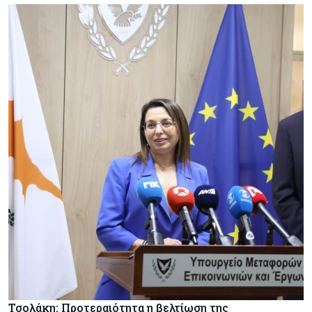
Τσολάκη: Προτεραιότητα η βελτίωση της