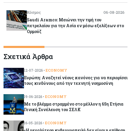
Κόσμος
06-08-2026
Saudi Aramco: Μειώνει την τιμή του
πετρελαίου για την Ασία εν μέσω εξελίξεων στο
Ορμούζ
Κύπρος
06-08-2026
Σχετικά Άρθρα
Πιάνει δουλειά ο Κυπριακός Οργανισμός
Ανάπτυξης Επιχειρήσεων – Διορίστηκε το δ.σ.,
ενεργοποιήθηκε ο νόμος
ECONOMY
12-07-2026 •
Ευρώπη: Aναζητεί νέους κανόνες για να περιορίσει
Κόσμος
06-08-2026
τους κινδύνους από την τεχνητή νοημοσύνη
Warner Bros: "Φρένο" στα έσοδα εξαιτίας των
κινηματογραφικών επιδόσεων και της
ECONOMY
19-06-2026 •
απουσίας του NBA
Με το βλέμμα στραμμένο στο μέλλον η 65η Ετήσια
Γενική Συνέλευση του ΣΕΛΚ
Banking
06-08-2026
ECONOMY
16-05-2026 •
Commerzbank: Η Όρλοπ αλλάζει στάση
«Η μεγαλύτερη κυβερνοαπειλή δεν είναι η επίθεση,
απέναντι στη UniCredit ενόψει κρίσιμων