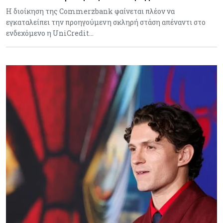
H διοίκηση της Commerzbank φαίνεται πλέον να
εγκαταλείπει την προηγούμενη σκληρή στάση απέναντι στο
ενδεχόμενο η UniCredit…