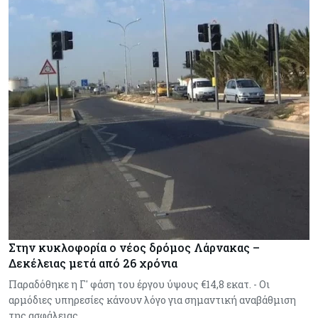
Στην κυκλοφορία ο νέος δρόμος Λάρνακας –
Δεκέλειας μετά από 26 χρόνια
Παραδόθηκε η Γ' φάση του έργου ύψους €14,8 εκατ. - Οι
αρμόδιες υπηρεσίες κάνουν λόγο για σημαντική αναβάθμιση
της ασφάλειας,…