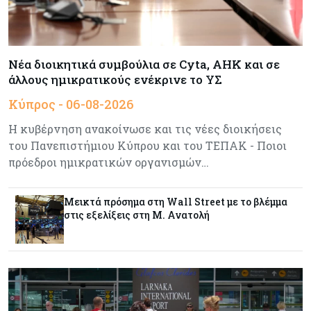
εισαγωγής της OpenAI
Κύπρος
06-08-2026
Νέα διοικητικά συμβούλια σε Cyta, AHK και σε
Καύσιμα και στέγαση κράτησαν τον πληθωρισμό
στο 2,9%
άλλους ημικρατικούς ενέκρινε το ΥΣ
Κύπρος - 06-08-2026
Κύπρος
06-08-2026
Η κυβέρνηση ανακοίνωσε και τις νέες διοικήσεις
Δήμος Λευκωσίας: Νέα εποχή για το Παλιό ΓΣΠ
του Πανεπιστήμιου Κύπρου και του ΤΕΠΑΚ - Ποιοι
– Ολοκληρώθηκε η διαδικασία ανάθεσης των
πρόεδροι ημικρατικών οργανισμών…
υποστατικών
Μεικτά πρόσημα στη Wall Street με το βλέμμα
Κύπρος
06-08-2026
στις εξελίξεις στη Μ. Ανατολή
Ούτε άσπρος ούτε μαύρος καπνός για
κουρεμένους - Δεν έκλεισε η πόρτα για δεύτερη
δόση εντός ‘26
Ενέργεια
06-08-2026
Τσαρλς Έλληνας για GSI: «Καταντήσαμε να