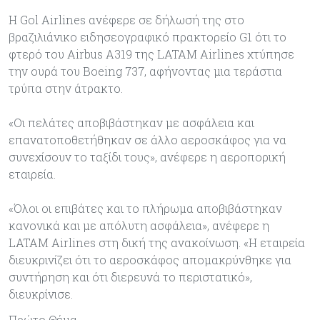
Η Gol Airlines ανέφερε σε δήλωσή της στο
βραζιλιάνικο ειδησεογραφικό πρακτορείο G1 ότι το
φτερό του Airbus A319 της LATAM Airlines χτύπησε
την ουρά του Boeing 737, αφήνοντας μια τεράστια
τρύπα στην άτρακτο.
«Οι πελάτες αποβιβάστηκαν με ασφάλεια και
επανατοποθετήθηκαν σε άλλο αεροσκάφος για να
συνεχίσουν το ταξίδι τους», ανέφερε η αεροπορική
εταιρεία.
«Όλοι οι επιβάτες και το πλήρωμα αποβιβάστηκαν
κανονικά και με απόλυτη ασφάλεια», ανέφερε η
LATAM Airlines στη δική της ανακοίνωση. «Η εταιρεία
διευκρινίζει ότι το αεροσκάφος απομακρύνθηκε για
συντήρηση και ότι διερευνά το περιστατικό»,
διευκρίνισε.
Πρώτο Θέμα