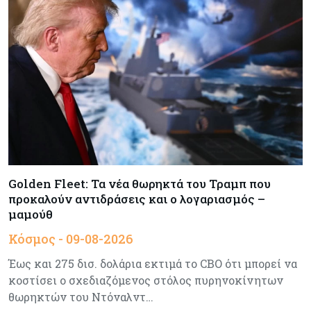
Οι πυρκαγιές κατακαίνε την Ευρώπη, αλλά οι
ζημιές δεν είναι ασφαλισμένες
Κόσμος
08-08-2026
Γιατί οι κεντρικές τράπεζες αφήνουν τις αγορές
να «παίξουν μπάλα»
Κόσμος
08-08-2026
Ποιες χώρες έχουν τα περισσότερα ρομπότ
Golden Fleet: Τα νέα θωρηκτά του Τραμπ που
προκαλούν αντιδράσεις και ο λογαριασμός –
μαμούθ
Κόσμος
08-08-2026
Κρίσιμες πρώτες ύλες: Ο ευρωπαϊκός χάρτης
Κόσμος - 09-08-2026
και οι προκλήσεις
Έως και 275 δισ. δολάρια εκτιμά το CBO ότι μπορεί να
κοστίσει ο σχεδιαζόμενος στόλος πυρηνοκίνητων
Κόσμος
08-08-2026
θωρηκτών του Ντόναλντ…
Πόσα ξοδεύει ο Λευκός Οίκος – Το κόστος