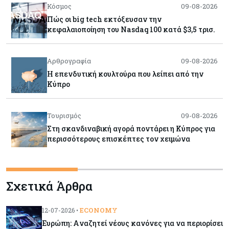
Κόσμος
09-08-2026
Πώς οι big tech εκτόξευσαν την
κεφαλαιοποίηση του Nasdaq 100 κατά $3,5 τρισ.
Αρθρογραφία
09-08-2026
Η επενδυτική κουλτούρα που λείπει από την
Κύπρο
Τουρισμός
09-08-2026
Στη σκανδιναβική αγορά ποντάρει η Κύπρος για
περισσότερους επισκέπτες τον χειμώνα
Κόσμος
08-08-2026
Σχετικά Άρθρα
Ενέργεια: Στερεύουν τα αποθέματα της
Ευρώπης - Τι θα γίνει τον χειμώνα
ECONOMY
12-07-2026 •
Ευρώπη: Aναζητεί νέους κανόνες για να περιορίσει
Ενέργεια
08-08-2026