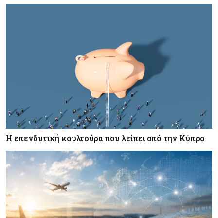
Φορολογικά κίνητρα για επαναπατρισμό
πλούσιων κατοίκων και επενδυτών
Κύπρος
07-08-2026
Από τα €150,6 εκατ. στα €112 εκατ. οι κρατικές
πιστώσεις για έρευνα στην Κύπρο
Η επενδυτική κουλτούρα που λείπει από την Κύπρο