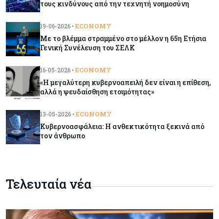
τους κινδύνους από την τεχνητή νοημοσύνη
Η χώρα με τα περισσότερα φωτοβολταϊκά στις
στέγες διευρύνει την επιδότησή τους
ECONOMY
19-06-2026 •
Με το βλέμμα στραμμένο στο μέλλον η 65η Ετήσια
Γενική Συνέλευση του ΣΕΛΚ
Κόσμος
08-08-2026
Fed: Βαθαίνει η διαφωνία για τα επιτόκια – Στο
ECONOMY
16-05-2026 •
επίκεντρο η επίμονη ακρίβεια
«Η μεγαλύτερη κυβερνοαπειλή δεν είναι η επίθεση,
αλλά η ψευδαίσθηση ετοιμότητας»
Κόσμος
08-08-2026
Ορμούζ: Πάνω από $510.000 την ημέρα για ένα
ECONOMY
13-05-2026 •
VLCC – Η αγορά πληρώνει πλέον τον κίνδυνο
Κυβερνοασφάλεια: Η ανθεκτικότητα ξεκινά από
και όχι τα μίλια
τον άνθρωπο
Κόσμος
08-08-2026
Αγορές ακινήτων: Οι 10 πιο ακριβές ευρωπαϊκές
Τελευταία νέα
πόλεις για αγορά σπιτιού (πίνακας)
Κόσμος
08-08-2026