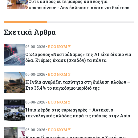
Ούτε άσπρος ούτε μαύρος καπνός για
κουρεμένους - Δεν έκλεισε η πόρτα για δεύτερη
δόση εντός ‘26
Σχετικά Άρθρα
Ενέργεια
06-08-2026
Τσαρλς Έλληνας για GSI: «Καταντήσαμε να
είμαστε θεατές» - Πώς η Meridiam αλλάζει τα
ECONOMY
06-08-2026 •
δεδομένα
Ο 24χρονος «Νοστράδαμος» της AI είχε δίκαιο για
όλα. Κι όμως έχασε (σχεδόν) τα πάντα
Crypto
06-08-2026
ECONOMY
06-08-2026 •
Crypto: Πώς οι απατεώνες εκμεταλλεύονται τις
αλλαγές της ευρωπαϊκής νομοθεσίας
Η Ινδία ανεβάζει ταχύτητα στη διάλυση πλοίων –
Στο 35,4% το παγκόσμιο μερίδιό της
Κόσμος
06-08-2026
ECONOMY
06-08-2026 •
Ο 24χρονος «Νοστράδαμος» της AI είχε δίκαιο
Ήπια κέρδη στις ευρωαγορές – Αντέχει ο
για όλα. Κι όμως έχασε (σχεδόν) τα πάντα
τεχνολογικός κλάδος παρά τις πιέσεις στην Ασία
ECONOMY
06-08-2026 •
Κόσμος
06-08-2026
Η κηροζίνη «καίει» τις αεροπορικές – Στα ύψη η