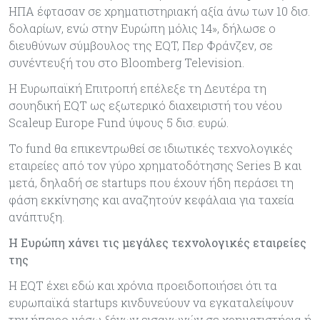
ΗΠΑ έφτασαν σε χρηματιστηριακή αξία άνω των 10 δισ.
δολαρίων, ενώ στην Ευρώπη μόλις 14», δήλωσε ο
διευθύνων σύμβουλος της EQT, Περ Φράνζεν, σε
συνέντευξή του στο Bloomberg Television.
Η Ευρωπαϊκή Επιτροπή επέλεξε τη Δευτέρα τη
σουηδική EQT ως εξωτερικό διαχειριστή του νέου
Scaleup Europe Fund ύψους 5 δισ. ευρώ.
Το fund θα επικεντρωθεί σε ιδιωτικές τεχνολογικές
εταιρείες από τον γύρο χρηματοδότησης Series B και
μετά, δηλαδή σε startups που έχουν ήδη περάσει τη
φάση εκκίνησης και αναζητούν κεφάλαια για ταχεία
ανάπτυξη.
Η Ευρώπη χάνει τις μεγάλες τεχνολογικές εταιρείες
της
Η EQT έχει εδώ και χρόνια προειδοποιήσει ότι τα
ευρωπαϊκά startups κινδυνεύουν να εγκαταλείψουν
την ήπειρο μέσω ξένων εισαγωγών σε χρηματιστήρια ή