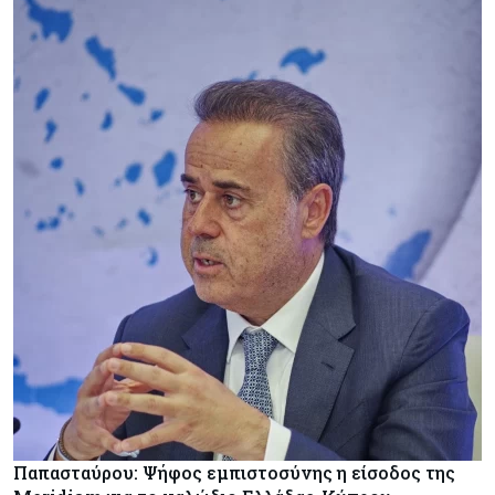
Παπασταύρου: Ψήφος εμπιστοσύνης η είσοδος της