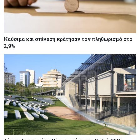
Ντίμον: Προειδοποιεί για υψηλή μόχλευση στις
αγορές
Tech
06-08-2026
Καύσιμα και στέγαση κράτησαν τον πληθωρισμό στο
«Σεισμός» στη Google: Φεύγει ο αρχιτέκτονας
2,9%
της AI Jeff Dean – Ανατροπή στην ηγεσία της
DeepMind και βουτιά της μετοχής
Εμπορεύματα
06-08-2026
Χρυσός: Ξεπέρασε τα $4.300 με ώθηση από την
πρόοδο για τα Στενά του Ορμούζ
Εμπορεύματα
06-08-2026
Πετρέλαιο: Υποχωρούν και πάλι οι τιμές μετά τη
συμφωνία Ιράν-Ομάν για τα Στενά του Ορμούζ –
Κοντά στα $79 το Brent