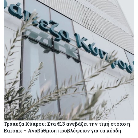
Τράπεζα Κύπρου: Στα €13 ανεβάζει την τιμή στόχο η
Euroxx – Αναβάθμιση προβλέψεων για τα κέρδη