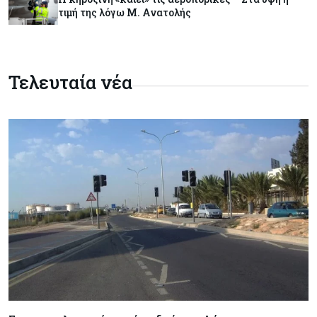
Η Ινδία ανεβάζει ταχύτητα στη διάλυση πλοίων
τιμή της λόγω Μ. Ανατολής
– Στο 35,4% το παγκόσμιο μερίδιό της
Κύπρος
06-08-2026
Τελευταία νέα
ΠτΔ: Υπεράνω όλων το δημόσιο συμφέρον – Όλα
όσα έγιναν στην τελετή διαβεβαίωσης των
νέων μελών της κυβέρνησης
Κόσμος
06-08-2026
Ήπια κέρδη στις ευρωαγορές – Αντέχει ο
τεχνολογικός κλάδος παρά τις πιέσεις στην
Ασία
Ενέργεια
06-08-2026
Παπασταύρου: Ψήφος εμπιστοσύνης η είσοδος
της Meridiam για το καλώδιο Ελλάδας-Κύπρου
Κόσμος
06-08-2026