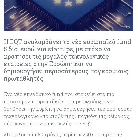
Η EQT αναλαμβάνει το νέο ευρωπαϊκό fund
5 δισ. ευρώ για startups, με στόχο να
κρατήσει τις μεγάλες τεχνολογικές
εταιρείες στην Ευρώπη και να
δημιουργήσει περισσότερους παγκόσμιους
πρωταθλητές
Ένα νέο επενδυτικό fund που στοχεύει στα πιο
υποσχόμενα ευρωπαϊκά startups φιλοδοξεί να
βοηθήσει την Ευρώπη να δημιουργήσει περισσότερους
τεχνολογικούς «πρωταθλητές» παγκόσμιας κλίμακας,
σύμφωνα με τον επικεφαλής της EQT.
«Τα τελευταία 50 χρόνια, περίπου 250 startups στις