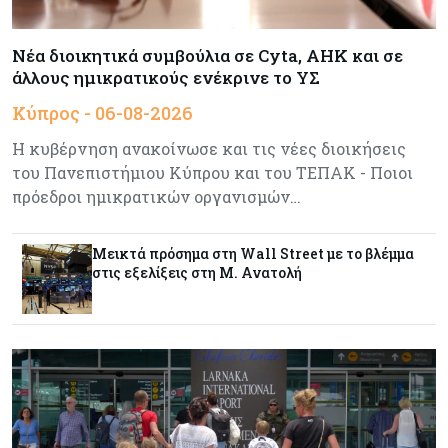
Κύπρος
06-08-2026
Καύσιμα και στέγαση κράτησαν τον πληθωρισμό
Νέα διοικητικά συμβούλια σε Cyta, AHK και σε
στο 2,9%
άλλους ημικρατικούς ενέκρινε το ΥΣ
Κύπρος - 06-08-2026
Κύπρος
06-08-2026
Η κυβέρνηση ανακοίνωσε και τις νέες διοικήσεις
Δήμος Λευκωσίας: Νέα εποχή για το Παλιό ΓΣΠ
– Ολοκληρώθηκε η διαδικασία ανάθεσης των
του Πανεπιστήμιου Κύπρου και του ΤΕΠΑΚ - Ποιοι
υποστατικών
πρόεδροι ημικρατικών οργανισμών…
Κύπρος
06-08-2026
Μεικτά πρόσημα στη Wall Street με το βλέμμα
Ούτε άσπρος ούτε μαύρος καπνός για
στις εξελίξεις στη Μ. Ανατολή
κουρεμένους - Δεν έκλεισε η πόρτα για δεύτερη
δόση εντός ‘26
Ενέργεια
06-08-2026
Τσαρλς Έλληνας για GSI: «Καταντήσαμε να
είμαστε θεατές» - Πώς η Meridiam αλλάζει τα
δεδομένα