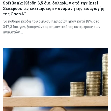
SoftBank: Κέρδη 8,5 δισ. δολαρίων από την Intel –
Ξεπέρασε τις εκτιμήσεις εν αναμονή της εισαγωγής
της OpenAI
Τα καθαρά κέρδη του ομίλου περιορίστηκαν κατά 18%, στα
347,3 δισ. γεν, ξεπερνώντας σημαντικά τις εκτιμήσεις των
αναλυτών,…