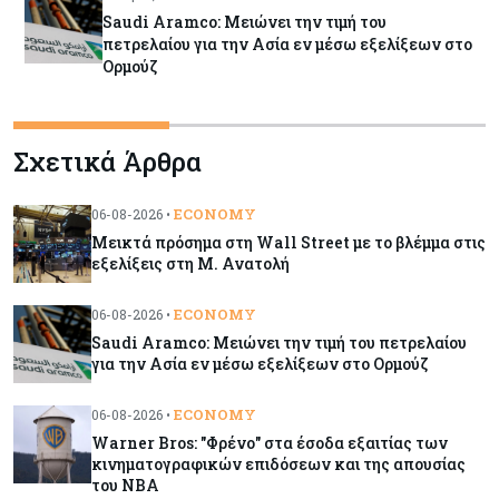
Saudi Aramco: Μειώνει την τιμή του
πετρελαίου για την Ασία εν μέσω εξελίξεων στο
Ορμούζ
Κύπρος
06-08-2026
Σχετικά Άρθρα
Πιάνει δουλειά ο Κυπριακός Οργανισμός
Ανάπτυξης Επιχειρήσεων – Διορίστηκε το δ.σ.,
ενεργοποιήθηκε ο νόμος
ECONOMY
06-08-2026 •
Μεικτά πρόσημα στη Wall Street με το βλέμμα στις
Κόσμος
06-08-2026
εξελίξεις στη Μ. Ανατολή
Warner Bros: "Φρένο" στα έσοδα εξαιτίας των
κινηματογραφικών επιδόσεων και της
ECONOMY
06-08-2026 •
απουσίας του NBA
Saudi Aramco: Μειώνει την τιμή του πετρελαίου
για την Ασία εν μέσω εξελίξεων στο Ορμούζ
Banking
06-08-2026
ECONOMY
06-08-2026 •
Commerzbank: Η Όρλοπ αλλάζει στάση
Warner Bros: "Φρένο" στα έσοδα εξαιτίας των
απέναντι στη UniCredit ενόψει κρίσιμων
κινηματογραφικών επιδόσεων και της απουσίας
διαπραγματεύσεων
του NBA