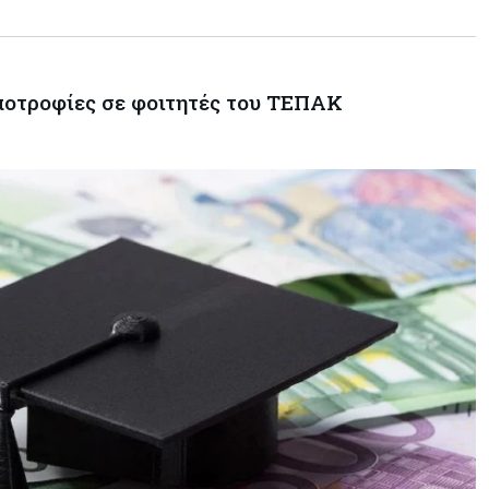
να υπάρξουν εξελίξεις στη Μέση
Ανατολή
Κόσμος
07-08-2026
υποτροφίες σε φοιτητές του ΤΕΠΑΚ
Σαουδική Αραβία, Πακιστάν και
Τουρκία υπογράφουν συμφωνία
για αμοιβαία άμυνα
Εμπορεύματα
07-08-2026
Πετρέλαιο: Πιάνει και πάλι τα 83
δολάρια το Brent μετά το σχέδιο
του Ιράν για τα Στενά του Ορμούζ
Κόσμος
07-08-2026
Ευρωπαϊκή αυτοκινητοβιομηχανία:
Αναζητά σωσίβιο στην Κίνα
Κύπρος
07-08-2026
Πώς οι κυπριακές τράπεζες