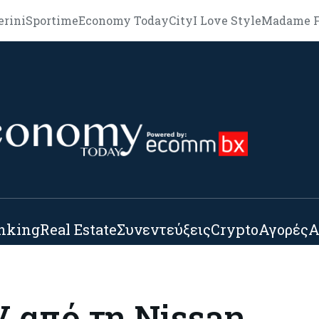
erini
Sportime
Economy Today
City
I Love Style
Madame F
nking
Real Estate
Συνεντεύξεις
Crypto
Αγορές
Α
 από τη Nissan