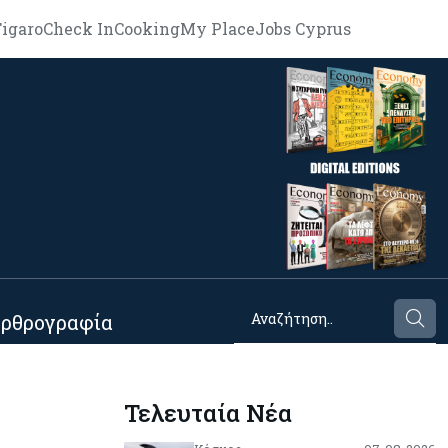
igaro
Check In
Cooking
My Place
Jobs Cyprus
ρθρογραφία
Τελευταία Νέα