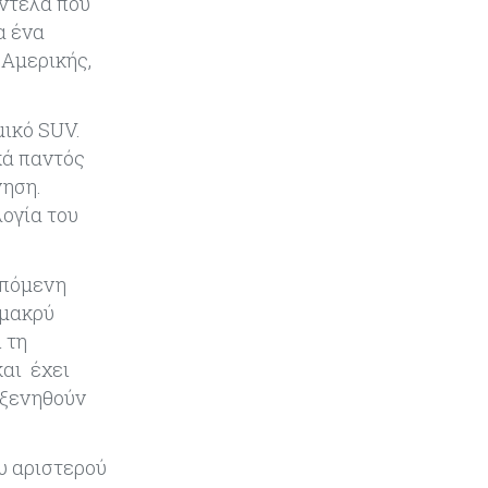
οντέλα που
Εμπορεύματα
07-08-2026
Χρυσός: Καλπάζει προς την
α ένα
καλύτερη εβδομάδα από τον
 Αμερικής,
Ιανουάριο – Μια ανάσα από τα
$4.300
μικό SUV.
Κύπρος
07-08-2026
κά παντός
Συντεχνία της Cyta ζητά να
νηση.
ανακληθεί διορισμός στο νέο ΔΣ
λογία του
Κόσμος
07-08-2026
επόμενη
Τραμπ: Νέοι δασμοί 15% στο
 μακρύ
πολυπυρίτιο για ημιαγωγούς και
φωτοβολταϊκά με στόχο την
 τη
ενίσχυση της βιομηχανίας
και έχει
οξενηθούν
Κύπρος
07-08-2026
Τσολάκη: Προτεραιότητα η
βελτίωση της καθημερινότητας
ου αριστερού
μέσω οδικών έργων και