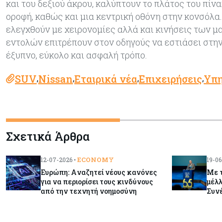
και του δεξιού άκρου, καλύπτουν το πλάτος του πί
οροφή, καθώς και μια κεντρική οθόνη στην κονσόλα
ελεγχθούν με χειρονομίες αλλά και κινήσεις των μ
εντολών επιτρέπουν στον οδηγούς να εστιάσει στη
έξυπνο, εύκολο και ασφαλή τρόπο.
SUV
Nissan
Εταιρικά νέα
Επιχειρήσεις
Υπη
,
,
,
,
Σχετικά Άρθρα
ECONOMY
12-07-2026 •
19-06
Ευρώπη: Aναζητεί νέους κανόνες
Με τ
για να περιορίσει τους κινδύνους
μέλλ
από την τεχνητή νοημοσύνη
Συν