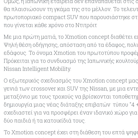
Όμως, η Ιαπωνική εταιρεία δεν επαναπαύεται στις 
θα πλαισιώσουν τη γκάμα της στο μέλλον. Το τελευτ
πρωτοποριακό compact SUV που παρουσιάστηκε στο
που γίνεται κάθε χρόνο στο Ντιτρόιτ
Με μια πρώτη ματιά, το Xmotion concept διαθέτει 
Ψηλή θέση οδήγησης, απόσταση από τα έδαφος, πολυ
εδάφους. Το όνομα Xmotion του πρωτοτύπου προφέρε
Πρόκειται για το συνδυασμό της Ιαπωνικής κουλτούρ
Nissan Intelligent Mobility.
Ο εξωτερικός σχεδιασμός του Xmotion concept μας 
γενιά των crossover και SUV της Nissan, με μια εν
μεταξόνιο με τους τροχούς να βρίσκονται τοποθετη
δημιουργία μιας νέας διάταξης επιβατών τύπου "4 
σχεδιαστεί για να προσφέρει έναν ιδανικό χώρο για
δύο παιδιά ή τα κατοικίδιά τους.
Το Xmotion concept έχει στη διάθεση του επτά ψηφι