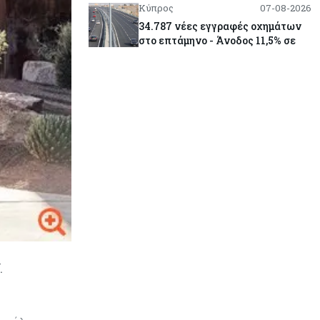
Κύπρος
07-08-2026
34.787 νέες εγγραφές οχημάτων
στο επτάμηνο - Άνοδος 11,5% σε
σχέση με πέρσι
Κόσμος
07-08-2026
ΕΚΤ: Αιφνιδιάστηκε από την
πώληση ευρώ από τις ΗΠΑ
Κύπρος
07-08-2026
Χορηγία €10.000 για υποτροφίες σε
φοιτητές του ΤΕΠΑΚ
Κύπρος
07-08-2026
Επαναλειτουργεί η οδική
.
πρόσβαση στις αφίξεις του
αεροδρομίου Λάρνακας