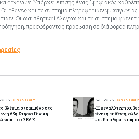
νακα οργάνων. Υπάρχει επίσης ένας "ψηφιακός καθρέπ
. Οι οθόνες και το σύστημα πληροφοριών ψυχαγωγίας
ατιών. Οι διαισθητικοί έλεγχοι και το σύστημα φωνητ
ν οδήγηση, προσφέροντας πρόσβαση σε διάφορες πλη
ρεσίες
ECONOMY
ECONOM
-2026 •
16-05-2026 •
ο βλέμμα στραμμένο στο
«Η μεγαλύτερη κυβε
ον η 65η Ετήσια Γενική
είναι η επίθεση, αλλά
έλευση του ΣΕΛΚ
ψευδαίσθηση ετοιμό