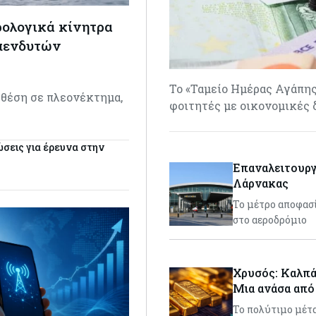
ρολογικά κίνητρα
επενδυτών
Το «Ταμείο Ημέρας Αγάπης
 θέση σε πλεονέκτημα,
φοιτητές με οικονομικές 
…
ώσεις για έρευνα στην
Επαναλειτουργ
Λάρνακας
Το μέτρο αποφασ
στο αεροδρόμιο
Χρυσός: Καλπά
Μια ανάσα από
Το πολύτιμο μέτα