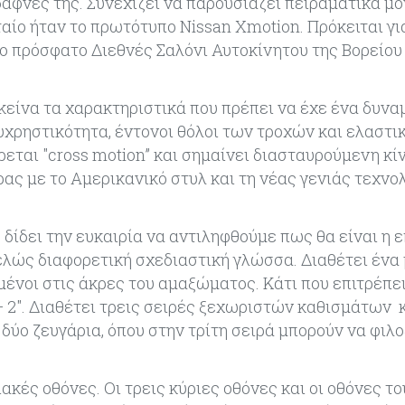
δάφνες της. Συνεχίζει να παρουσιάζει πειραματικά μ
αίο ήταν το πρωτότυπο Nissan Xmotion. Πρόκειται γι
 πρόσφατο Διεθνές Σαλόνι Αυτοκίνητου της Βορείου
εκείνα τα χαρακτηριστικά που πρέπει να έχε ένα δυνα
χρηστικότητα, έντονοι θόλοι των τροχών και ελαστι
ται "cross motion” και σημαίνει διασταυρούμενη κί
ας με το Αμερικανικό στυλ και τη νέας γενιάς τεχνο
δίδει την ευκαιρία να αντιληφθούμε πως θα είναι η 
τελώς διαφορετική σχεδιαστική γλώσσα. Διαθέτει ένα
μένοι στις άκρες του αμαξώματος. Κάτι που επιτρέπει
+ 2". Διαθέτει τρεις σειρές ξεχωριστών καθισμάτων 
 δύο ζευγάρια, όπου στην τρίτη σειρά μπορούν να φιλ
ακές οθόνες. Οι τρεις κύριες οθόνες και οι οθόνες τ