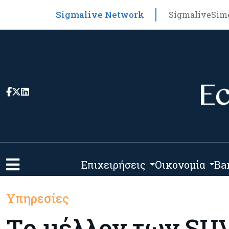
Sigmalive Network
Sigmalive
Sim
Επιχειρήσεις
Οικονομία
Ba
Υπηρεσίες
Tο μέλλον των SUV