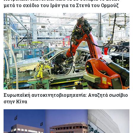
μετά το σχέδιο του Ιράν για τα Στενά του Ορμούζ
Κύπρος
06-08-2026
Δήμος Λευκωσίας: Νέα εποχή για το Παλιό ΓΣΠ
– Ολοκληρώθηκε η διαδικασία ανάθεσης των
υποστατικών
Κύπρος
06-08-2026
Ούτε άσπρος ούτε μαύρος καπνός για
κουρεμένους - Δεν έκλεισε η πόρτα για δεύτερη
δόση εντός ‘26
Ευρωπαϊκή αυτοκινητοβιομηχανία: Αναζητά σωσίβιο
στην Κίνα