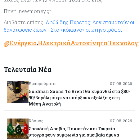
Πηγή: newmoney.gr
Διαβάστε επίσης:
Αφθώδης Πυρετός: Δεν σταματούν οι
θανατώσεις ζώων - Στο «κόκκινο» οι κτηνοτρόφοι
Ενέργεια
ΗλεκτρικάΑυτοκίνητα
Τεχνολογ
,
,
Τελευταία Νέα
Εμπορεύματα
07-08-2026
Goldman Sachs: Το Brent θα κυμανθεί στα $80-
90/βαρέλι μέχρι να υπάρξουν εξελίξεις στη
Μέση Ανατολή
Κόσμος
07-08-2026
Σαουδική Αραβία, Πακιστάν και Τουρκία
υπογράφουν συμφωνία για αμοιβαία άμυνα