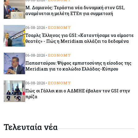
Μ. Δαμιανός: Τεράστια νέα δυναμική στον GSI,
Κόσμος
06-08-2026
αναμένεται η μελέτη ΕΤΕπ για συμμετοχή
Μεικτά πρόσημα στη Wall Street με το βλέμμα
στις εξελίξεις στη Μ. Ανατολή
ECONOMY
06-08-2026 •
Τσαρλς Έλληνας για GSI: «Καταντήσαμε να είμαστε
θεατές» - Πώς η Meridiam αλλάζει τα δεδομένα
Κύπρος
06-08-2026
Ανοίγει ξανά από αύριο η οδική πρόσβαση στις
ECONOMY
06-08-2026 •
αφίξεις του αεροδρομίου Λάρνακας
Παπασταύρου: Ψήφος εμπιστοσύνης η είσοδος της
Meridiam για το καλώδιο Ελλάδας-Κύπρου
Ενέργεια
06-08-2026
ECONOMY
06-08-2026 •
Μ. Δαμιανός: Τεράστια νέα δυναμική στον GSI,
Πώς οι Γάλλοι και ο ΑΔΜΗΕ έβαλαν τον GSI στην
αναμένεται η μελέτη ΕΤΕπ για συμμετοχή
πρίζα
Κόσμος
06-08-2026
Saudi Aramco: Μειώνει την τιμή του
Τελευταία νέα
πετρελαίου για την Ασία εν μέσω εξελίξεων στο
Ορμούζ