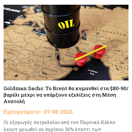
Κύπρος
06-08-2026
Πιάνει δουλειά ο Κυπριακός Οργανισμός
Ανάπτυξης Επιχειρήσεων – Διορίστηκε το δ.σ.,
ενεργοποιήθηκε ο νόμος
Κόσμος
06-08-2026
Warner Bros: "Φρένο" στα έσοδα εξαιτίας των
κινηματογραφικών επιδόσεων και της
απουσίας του NBA
Banking
06-08-2026
Goldman Sachs: Το Brent θα κυμανθεί στα $80-90/
Commerzbank: Η Όρλοπ αλλάζει στάση
απέναντι στη UniCredit ενόψει κρίσιμων
βαρέλι μέχρι να υπάρξουν εξελίξεις στη Μέση
διαπραγματεύσεων
Ανατολή
Εμπορεύματα - 07-08-2026
Κόσμος
06-08-2026
Οι εξαγωγές πετρελαίου από τον Περσικό Κόλπο
«Spider-Man: Brand New Day»: Έφτασε το 1
έχουν μειωθεί σε περίπου 36% έναντι των
δισ. εισπράξεις σε μόλις 6 ημέρες