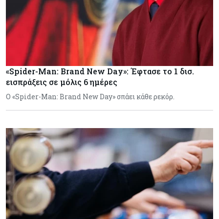
«Spider-Man: Brand New Day»: Έφτασε το 1 δισ.
εισπράξεις σε μόλις 6 ημέρες
Ο «Spider-Man: Brand New Day» σπάει κάθε ρεκόρ.