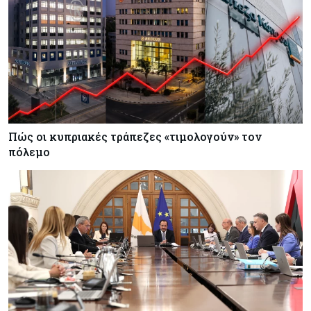
Πώς οι κυπριακές τράπεζες «τιμολογούν» τον
πόλεμο