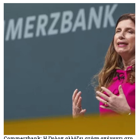
Commerzbank: Η Όρλοπ αλλάζει στάση απέναντι στη