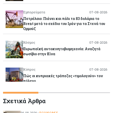
Εμπορεύματα
07-08-2026
Πετρέλαιο: Πιάνει και πάλι τα 83 δολάρια το
Brent μετά το σχέδιο του Ιράν για τα Στενά του
Ορμούζ
Κόσμος
07-08-2026
Ευρωπαϊκή αυτοκινητοβιομηχανία: Αναζητά
σωσίβιο στην Κίνα
Κύπρος
07-08-2026
Πώς οι κυπριακές τράπεζες «τιμολογούν» τον
πόλεμο
Κύπρος
06-08-2026
Σχετικά Άρθρα
Νέα διοικητικά συμβούλια σε Cyta, AHK και σε
άλλους ημικρατικούς ενέκρινε το ΥΣ
ECONOMY
06-08-2026 •