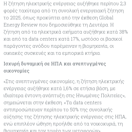
Η ζήτηση ηλεκτρικής ενέργειας αυξήθηκε περίπου 2,3
φορές ταχύτερα από τη συνολική ενεργειακή ζήτηση
το 2025, όπως προκύπτει από την έκθεση Global
Energy Review που δημοσιεύθηκε τη Δευτέρα. Η
ζήτηση από τα ηλεκτρικά οχήματα αυξήθηκε κατά 38%
και από τα data centers κατά 17%, ωστόσο οι βασικοί
παράγοντες ανόδου παρέμειναν η βιομηχανία, οι
οικιακές συσκευές και τα εμπορικά κτήρια.
Ισχυρή δυναμική σε ΗΠΑ και ανεπτυγμένες
οικονομίες
«Στις ανεπτυγμένες οικονομίες, η ζήτηση ηλεκτρικής
ενέργειας αυξήθηκε κατά 1,6% σε ετήσια βάση, με
ιδιαίτερα έντονη ανάπτυξη στις Ηνωμένες Πολιτείες»,
σημειώνεται στην έκθεση. «Τα data centers
αντιπροσώπευαν περίπου το 50% της συνολικής
αύξησης της ζήτησης ηλεκτρικής ενέργειας στις ΗΠΑ,
ενώ επιπλέον ώθηση προήλθε από τα νοικοκυριά, τη
βιομηχανία και τον τομέα των μεταφορών».