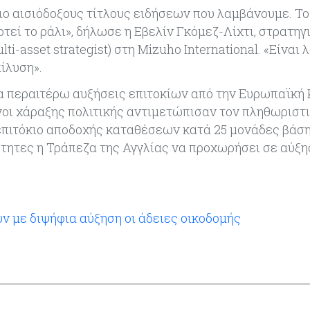
ιο αισιόδοξους τίτλους ειδήσεων που λαμβάνουμε. Το
τεί το ράλι», δήλωσε η Εβελίν Γκόμεζ-Λίχτι, στρατηγ
asset strategist) στη Mizuho International. «Είναι λ
πίλυση».
για περαιτέρω αυξήσεις επιτοκίων από την Ευρωπαϊκή
υνοι χάραξης πολιτικής αντιμετώπισαν τον πληθωριστ
επιτόκιο αποδοχής καταθέσεων κατά 25 μονάδες βάση
ότητες η Τράπεζα της Αγγλίας να προχωρήσει σε αύξ
ν με διψήφια αύξηση οι άδειες οικοδομής