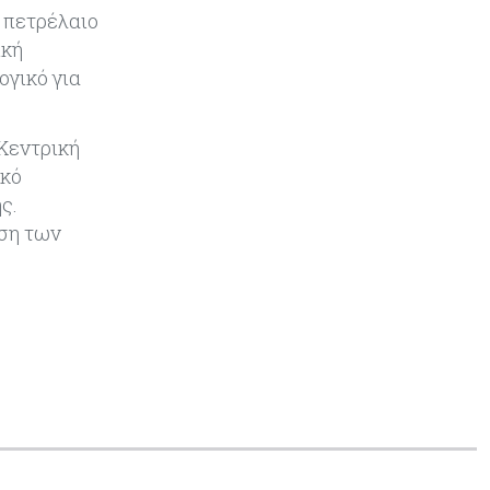
δεδομένα
 πετρέλαιο
ική
Crypto
06-08-2026
ογικό για
Crypto: Πώς οι απατεώνες
εκμεταλλεύονται τις αλλαγές της
ευρωπαϊκής νομοθεσίας
 Κεντρική
ικό
Κόσμος
06-08-2026
ς.
Ο 24χρονος «Νοστράδαμος» της AI
ηση των
είχε δίκαιο για όλα. Κι όμως έχασε
(σχεδόν) τα πάντα
Κόσμος
06-08-2026
Η Ινδία ανεβάζει ταχύτητα στη
διάλυση πλοίων – Στο 35,4% το
παγκόσμιο μερίδιό της
Κύπρος
06-08-2026
ΠτΔ: Υπεράνω όλων το δημόσιο