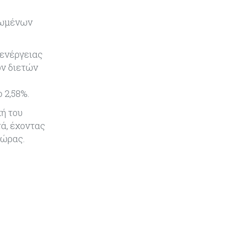
«Spider-Man: Brand New Day»:
Έφτασε το 1 δισ. εισπράξεις σε
εωμένων
μόλις 6 ημέρες
Κύπρος
06-08-2026
 ενέργειας
Eurostat: Ετήσια αύξηση 5% του
ων διετών
όγκου λιανικού εμπορίου στην
ο
Κύπρο τον Ιούνιο
 2,58%.
Κύπρος
06-08-2026
ή του
Στην κυκλοφορία ο νέος δρόμος
τά, έχοντας
Λάρνακας – Δεκέλειας μετά από
χώρας.
26 χρόνια
Tech
06-08-2026
SoftBank: Κέρδη 8,5 δισ. δολαρίων
από την Intel – Ξεπέρασε τις
εκτιμήσεις εν αναμονή της
εισαγωγής της OpenAI