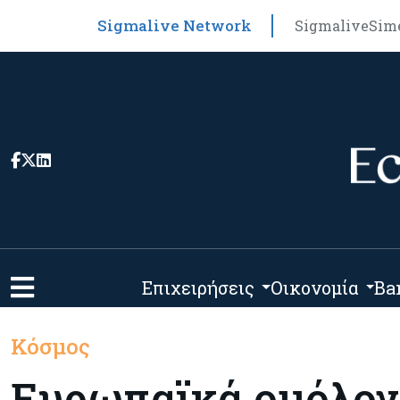
Sigmalive Network
Sigmalive
Sim
Επιχειρήσεις
Οικονομία
Ba
Κόσμος
Ευρωπαϊκά ομόλογα