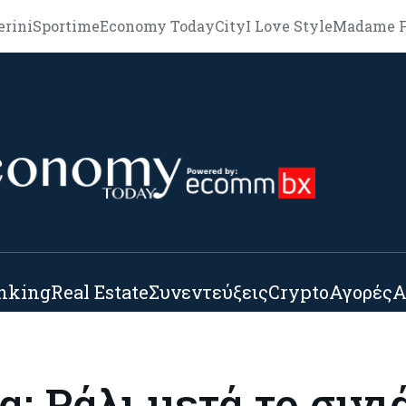
erini
Sportime
Economy Today
City
I Love Style
Madame F
nking
Real Estate
Συνεντεύξεις
Crypto
Αγορές
Α
: Ράλι μετά το σινι