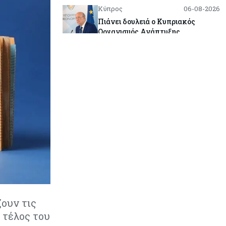
Κύπρος
06-08-2026
Πιάνει δουλειά ο Κυπριακός
Οργανισμός Ανάπτυξης
Επιχειρήσεων – Διορίστηκε το δ.σ.,
ενεργοποιήθηκε ο νόμος
Κόσμος
06-08-2026
Warner Bros: "Φρένο" στα έσοδα
εξαιτίας των κινηματογραφικών
επιδόσεων και της απουσίας του
NBA
Banking
06-08-2026
Commerzbank: Η Όρλοπ αλλάζει
στάση απέναντι στη UniCredit
ενόψει κρίσιμων
διαπραγματεύσεων
ζουν τις
 τέλος του
Κόσμος
06-08-2026