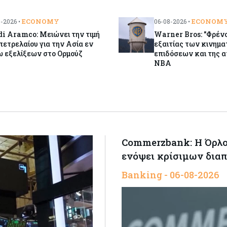
ECONOMY
ECONOM
-2026 •
06-08-2026 •
i Aramco: Μειώνει την τιμή
Warner Bros: "Φρένο
πετρελαίου για την Ασία εν
εξαιτίας των κινημ
ω εξελίξεων στο Ορμούζ
επιδόσεων και της α
NBA
Commerzbank: Η Όρλοπ
ενόψει κρίσιμων δια
Banking - 06-08-2026