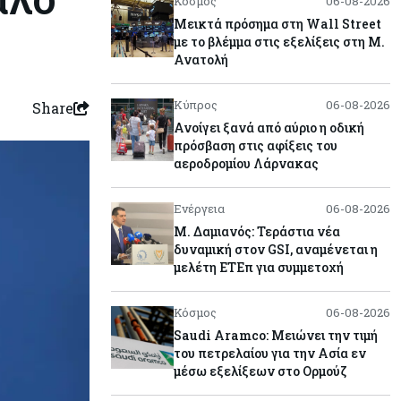
Κόσμος
06-08-2026
Μεικτά πρόσημα στη Wall Street
με το βλέμμα στις εξελίξεις στη Μ.
Ανατολή
Κύπρος
06-08-2026
Share
Ανοίγει ξανά από αύριο η οδική
πρόσβαση στις αφίξεις του
αεροδρομίου Λάρνακας
Ενέργεια
06-08-2026
Μ. Δαμιανός: Τεράστια νέα
δυναμική στον GSI, αναμένεται η
μελέτη ΕΤΕπ για συμμετοχή
Κόσμος
06-08-2026
Saudi Aramco: Μειώνει την τιμή
του πετρελαίου για την Ασία εν
μέσω εξελίξεων στο Ορμούζ