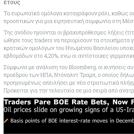
έτους
Τα ευρωπαϊκά ομόλογα καταγράφουν ράλι, καθώς ο
προοπτικών για μια ειρηνευτική συμφωνία στη Μέσ
Της ανόδου ηγούνται οι βραχυπρόθεσμες λήξεις (τίτ
ώθησε τους traders να περιορίσουν τα στοιχήματα γ
κρατικών ομολόγων του Ηνωμένου Βασιλείου υποχω
εβδομάδων στο 4,20%, ενώ οι αντίστοιχες γερμανικ
Σύμφωνα με ανάλυση του Bloomberg, οι κινήσεις α
προέδρου των ΗΠΑ, Ντόναλντ Τραμπ, ο οποίος δήλωσ
προηγουμένως απειλήσει με νέα στρατιωτικά πλήγ
Πρόκειται για την τελευταία σε μια σειρά από ανατ