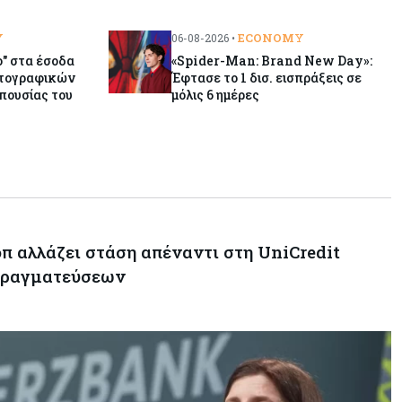
συμφέρον – Όλα όσα έγιναν στην
τελετή διαβεβαίωσης των νέων
μελών της κυβέρνησης
Y
ECONOMY
06-08-2026 •
" στα έσοδα
«Spider-Man: Brand New Day»:
ατογραφικών
Έφτασε το 1 δισ. εισπράξεις σε
Κόσμος
06-08-2026
πουσίας του
μόλις 6 ημέρες
Ήπια κέρδη στις ευρωαγορές –
Αντέχει ο τεχνολογικός κλάδος
παρά τις πιέσεις στην Ασία
 αλλάζει στάση απέναντι στη UniCredit
πραγματεύσεων