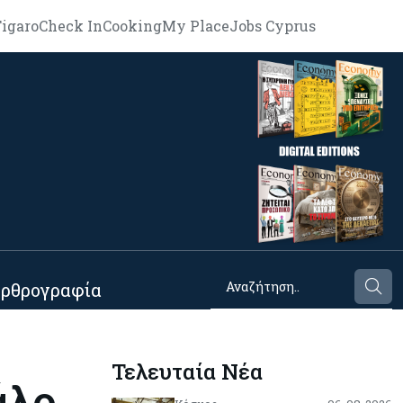
igaro
Check In
Cooking
My Place
Jobs Cyprus
ρθρογραφία
Τελευταία Νέα
άλο