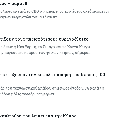
σμός – μαμούθ
 δολάρια εκτιμά το CBO ότι μπορεί να κοστίσει ο σχεδιαζόμενος
ίνητων θωρηκτών του Ντόναλντ…
χτίζουν τους περισσότερους ουρανοξύστες
ς όπως η Νέα Υόρκη, το Σικάγο και το Χονγκ Κονγκ
ην παγκόσμια κούρσα των ψηλών κτιρίων, σήμερα…
ch εκτόξευσαν την κεφαλαιοποίηση του Nasdaq 100
άς του τεχνολογικού κλάδου σημείωσε άνοδο 9,3% κατά τη
ριόδου μόλις τεσσάρων ημερών
κουλτούρα που λείπει από την Κύπρο