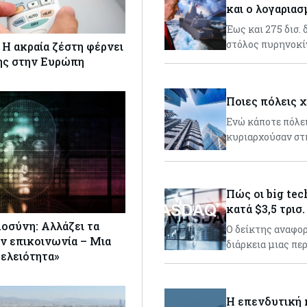
και ο λογαρια
Έως και 275 δισ.
στόλος πυρηνοκ
 Η ακραία ζέστη φέρνει
ης στην Ευρώπη
Ποιες πόλεις 
Ενώ κάποτε πόλει
κυριαρχούσαν στ
Πώς οι big te
κατά $3,5 τρισ.
οσύνη: Αλλάζει τα
Ο δείκτης αναφορ
ν επικοινωνία – Μια
διάρκεια μιας πε
τελειότητα»
Η επενδυτική 