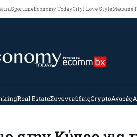
erini
Sportime
Economy Today
City
I Love Style
Madame F
nking
Real Estate
Συνεντεύξεις
Crypto
Αγορές
Α
ο στην Κύπρο για 