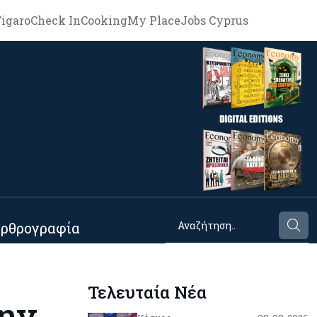
igaro
Check In
Cooking
My Place
Jobs Cyprus
ρθρογραφία
Τελευταία Νέα
την