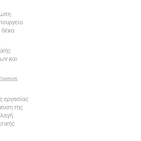
Κόσμος
09-08-2026
ρώπη
Golden Fleet: Τα νέα θωρηκτά του
Υπουργείο
Τραμπ που προκαλούν αντιδράσεις
 δέκα
και ο λογαριασμός – μαμούθ
Κόσμος
09-08-2026
ϊκής
Ποιες πόλεις χτίζουν τους
ων και
περισσότερους ουρανοξύστες
 Cosmin
Κόσμος
09-08-2026
Πώς οι big tech εκτόξευσαν την
κεφαλαιοποίηση του Nasdaq 100
ς εργασίας
κατά $3,5 τρισ.
σχυση της
λλαγή
Αρθρογραφία
09-08-2026
ητικής
Η επενδυτική κουλτούρα που
λείπει από την Κύπρο