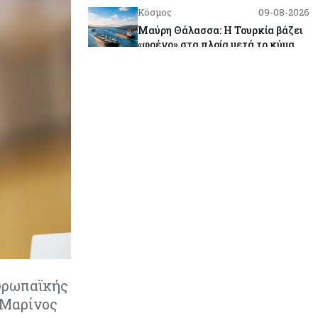
Κόσμος
09-08-2026
Μαύρη Θάλασσα: Η Τουρκία βάζει
«φρένο» στα πλοία μετά το κύμα
επιθέσεων
Tech
09-08-2026
Τεχνητή νοημοσύνη: Αλλάζει τα
δεδομένα στην επικοινωνία – Μια
επικίνδυνη «τελειότητα»
Κόσμος
09-08-2026
Ορμούζ: Το Ιράν «φρενάρει» το
άνοιγμα των Στενών – Βάζει όρους
στις ΗΠΑ
Κύπρος
09-08-2026
Δεν τίθεται θέμα (για την ώρα) για
Ευρωπαϊκής
τη θαλάσσια σύνδεση Κύπρου -
 Μαρίνος
Ελλάδας