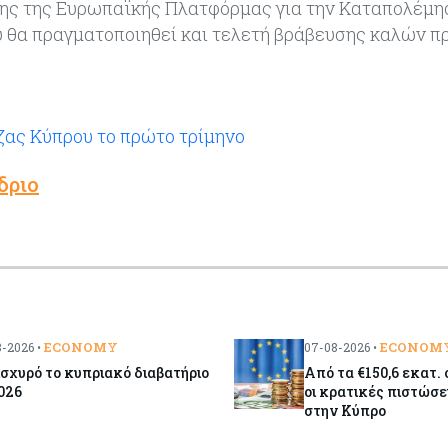
σης της Ευρωπαϊκής Πλατφόρμας για την Καταπολέμη
υ θα πραγματοποιηθεί και τελετή βράβευσης καλών 
εζας Κύπρου το πρώτο τρίμηνο
δριο
ECONOMY
ECONOM
-2026 •
07-08-2026 •
ισχυρό το κυπριακό διαβατήριο
Από τα €150,6 εκατ. 
026
οι κρατικές πιστώσε
στην Κύπρο