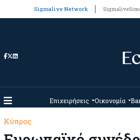
Sigmalive Network
Sigmalive
Sim
Επιχειρήσεις
Οικονομία
Ba
Κύπρος
Ευρωπαϊκό συνέδρι