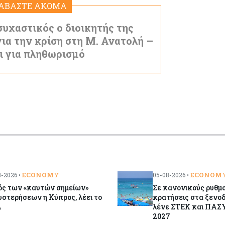
ΙΑΒΑΣΤΕ ΑΚΟΜΑ
υχαστικός ο διοικητής της
ια την κρίση στη Μ. Ανατολή –
ει για πληθωρισμό
ECONOMY
ECONOM
-2026 •
05-08-2026 •
ός των «καυτών σημείων»
Σε κανονικούς ρυθμο
στερήσεων η Κύπρος, λέει το
κρατήσεις στα ξενοδ
Α
λένε ΣΤΕΚ και ΠΑΣΥ
2027