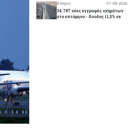
Κύπρος
07-08-2026
34.787 νέες εγγραφές οχημάτων
στο επτάμηνο - Άνοδος 11,5% σε
σχέση με πέρσι
Κόσμος
07-08-2026
ΕΚΤ: Αιφνιδιάστηκε από την
πώληση ευρώ από τις ΗΠΑ
Κύπρος
07-08-2026
Χορηγία €10.000 για υποτροφίες σε
φοιτητές του ΤΕΠΑΚ
Κύπρος
07-08-2026
Επαναλειτουργεί η οδική
πρόσβαση στις αφίξεις του
αεροδρομίου Λάρνακας