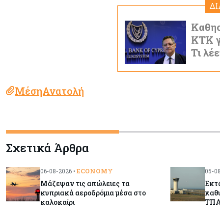
Δ
Καθησ
ΚΤΚ γ
Τι λέ
ΜέσηΑνατολή
Σχετικά Άρθρα
ECONOMY
06-08-2026 •
05-08
Μάζεψαν τις απώλειες τα
Εκτ
κυπριακά αεροδρόμια μέσα στο
καθυ
καλοκαίρι
ΤΠ