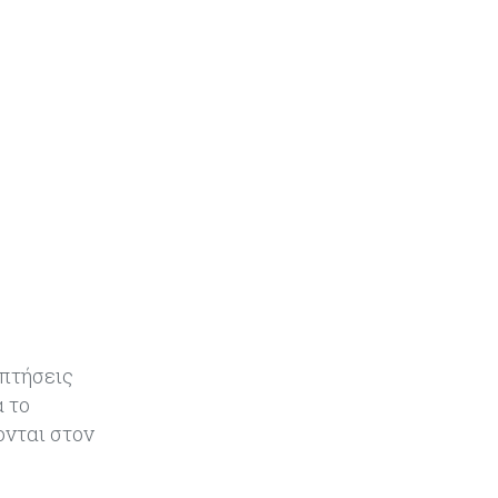
«τιμολογούν» τον πόλεμο
 πτήσεις
α το
ονται στον