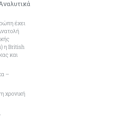
Εμπορεύματα
07-08-2026
 Αναλυτικά
Χρυσός: Καλπάζει προς την
καλύτερη εβδομάδα από τον
Ιανουάριο – Μια ανάσα από τα
υρώπη έχει
$4.300
Ανατολή
ακής
Κύπρος
07-08-2026
 η British
Συντεχνία της Cyta ζητά να
κας και
ανακληθεί διορισμός στο νέο ΔΣ
Κόσμος
07-08-2026
κα –
Τραμπ: Νέοι δασμοί 15% στο
πολυπυρίτιο για ημιαγωγούς και
φωτοβολταϊκά με στόχο την
νη χρονική
ενίσχυση της βιομηχανίας
ι
Κύπρος
07-08-2026
Τσολάκη: Προτεραιότητα η
βελτίωση της καθημερινότητας
μέσω οδικών έργων και