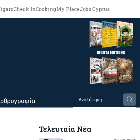
igaro
Check In
Cooking
My Place
Jobs Cyprus
ρθρογραφία
Τελευταία Νέα