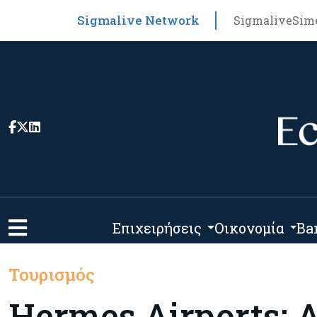
Sigmalive Network
Sigmalive
Sim
Επιχειρήσεις
Οικονομία
Ba
Τουρισμός
Hermes Airports: 