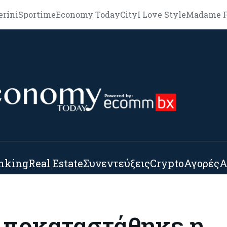
erini
Sportime
Economy Today
City
I Love Style
Madame F
nking
Real Estate
Συνεντεύξεις
Crypto
Αγορές
Α
Αποκαταστάθηκε η