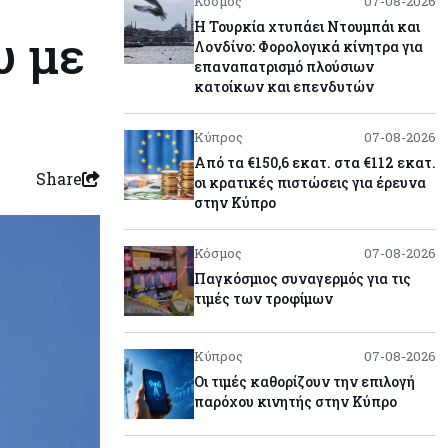
Κόσμος
07-08-2026
Η Τουρκία χτυπάει Ντουμπάι και
υ με
Λονδίνο: Φορολογικά κίνητρα για
επαναπατρισμό πλούσιων
κατοίκων και επενδυτών
Κύπρος
07-08-2026
Από τα €150,6 εκατ. στα €112 εκατ.
Share
οι κρατικές πιστώσεις για έρευνα
στην Κύπρο
Κόσμος
07-08-2026
Παγκόσμιος συναγερμός για τις
τιμές των τροφίμων
Κύπρος
07-08-2026
Οι τιμές καθορίζουν την επιλογή
παρόχου κινητής στην Κύπρο