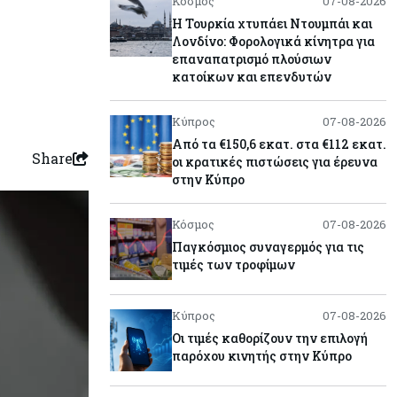
Κόσμος
07-08-2026
Η Τουρκία χτυπάει Ντουμπάι και
Λονδίνο: Φορολογικά κίνητρα για
επαναπατρισμό πλούσιων
κατοίκων και επενδυτών
Κύπρος
07-08-2026
Από τα €150,6 εκατ. στα €112 εκατ.
Share
οι κρατικές πιστώσεις για έρευνα
στην Κύπρο
Κόσμος
07-08-2026
Παγκόσμιος συναγερμός για τις
τιμές των τροφίμων
Κύπρος
07-08-2026
Οι τιμές καθορίζουν την επιλογή
παρόχου κινητής στην Κύπρο