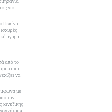
ιομηχανία
συγκοινωνιών
τας για
Ενέργεια
07-08-2026
Δαμιανός για GSI: Θετική εξέλιξη η
το Πεκίνο
είσοδος της Meridiam - Σειρά έχει
 ισχυρές
η μελέτη της ΕΤΕπ
ική αγορά
Crypto
07-08-2026
Γιατί το Bitcoin διχάζει αναλυτές
και αγορά
κά από το
ισμού από
Ελλάδα
07-08-2026
νεχίζει να
Καλπάζουν τα Airbnb στην
Ελλάδα - Σχεδόν sold out τα νησιά
Σύμφωνα με
Εμπορεύματα
07-08-2026
από τον
Goldman Sachs: Το Brent θα
ς κινεζικής
κυμανθεί στα $80-90/βαρέλι μέχρι
ογεννήτριες,