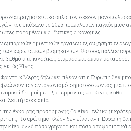
χυρό διαπραγματευτικό όπλο: τον σχεδόν μονοπωλιακό
γωγών που επέβαλε το 2025 προκάλεσαν παγκόσμιες α
λωτες παραμένουν οι δυτικές οικονομίες.
ων εμπορικών αμυντικών εργαλείων, αύξηση των ελε
ς των ευρωπαϊκών βιομηχανιών. Ωστόσο, πολλές ευ
ο βαθμό από κινεζικές εισροές και έχουν μεταφέρει
ς εκτός Κίνας.
ς Φρίντριχ Μερτς δηλώνει πλέον ότι η Ευρώπη δεν μπο
ρεβλώνουν τον ανταγωνισμό, σηματοδοτώντας μια πιο
κονομικοί δεσμοί μεταξύ Γερμανίας και Κίνας καθιστο
αι λεπτή ισορροπία.
ς της έγκαιρης προσαρμογής θα είναι τελικά μικρότερ
ρτησης. Το ερώτημα πλέον δεν είναι αν η Ευρώπη θα 
ην Κίνα, αλλά πόσο γρήγορα και πόσο αποφασιστικά ε