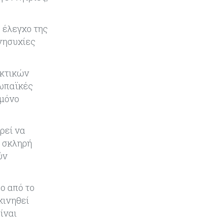
να υπάρξουν εξελίξεις στη Μέση
Ανατολή
 έλεγχο της
Κόσμος
07-08-2026
νησυχίες
Σαουδική Αραβία, Πακιστάν και
Τουρκία υπογράφουν συμφωνία
για αμοιβαία άμυνα
γκτικών
ρωπαϊκές
Εμπορεύματα
07-08-2026
 μόνο
Πετρέλαιο: Πιάνει και πάλι τα 83
δολάρια το Brent μετά το σχέδιο
του Ιράν για τα Στενά του Ορμούζ
ρεί να
 σκληρή
Κόσμος
07-08-2026
ύν
Ευρωπαϊκή αυτοκινητοβιομηχανία:
Αναζητά σωσίβιο στην Κίνα
ο από το
κινηθεί
Κύπρος
07-08-2026
ίναι
Πώς οι κυπριακές τράπεζες