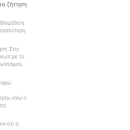
Εμπορεύματα
07-08-2026
ρια ζήτηση
Χρυσός: Καλπάζει προς την
καλύτερη εβδομάδα από τον
Ιανουάριο – Μια ανάσα από τα
εβδομάδα η
$4.300
μεγαλύτερη
Κύπρος
07-08-2026
Συντεχνία της Cyta ζητά να
ση. Στις
ανακληθεί διορισμός στο νέο ΔΣ
σεων με το
γωνισμού,
Κόσμος
07-08-2026
Τραμπ: Νέοι δασμοί 15% στο
 ευρώ
πολυπυρίτιο για ημιαγωγούς και
φωτοβολταϊκά με στόχο την
ενίσχυση της βιομηχανίας
ιμη», ενώ ο
τις
Κύπρος
07-08-2026
Τσολάκη: Προτεραιότητα η
βελτίωση της καθημερινότητας
ν ότι η
μέσω οδικών έργων και