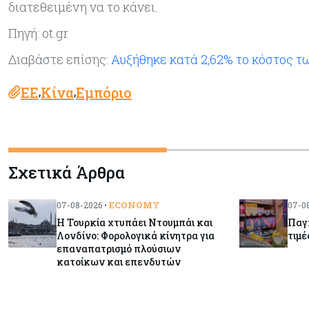
διατεθειμένη να το κάνει.
Πηγή: ot.gr
Διαβάστε επίσης:
Αυξήθηκε κατά 2,62% το κόστος 
ΕΕ
Κίνα
Εμπόριο
,
,
Σχετικά Άρθρα
ECONOMY
07-08-2026 •
07-08
Η Τουρκία χτυπάει Ντουμπάι και
Παγκ
Λονδίνο: Φορολογικά κίνητρα για
τιμέ
επαναπατρισμό πλούσιων
κατοίκων και επενδυτών