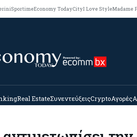
erini
Sportime
Economy Today
City
I Love Style
Madame F
nking
Real Estate
Συνεντεύξεις
Crypto
Αγορές
Α
 αντιμετωπίσει την