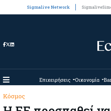
Sigmalive Network
Sigmalive
Sim
Επιχειρήσεις
Οικονομία
Ba
Κόσμος
Η ΕΕ προσπαθεί να