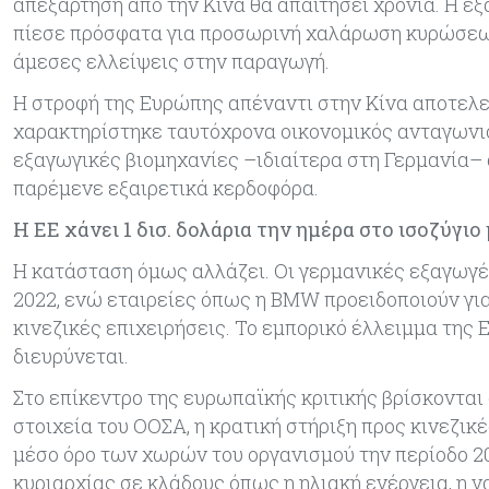
απεξάρτηση από την Κίνα θα απαιτήσει χρόνια. Η ε
πίεσε πρόσφατα για προσωρινή χαλάρωση κυρώσεων
άμεσες ελλείψεις στην παραγωγή.
Η στροφή της Ευρώπης απέναντι στην Κίνα αποτελεί 
χαρακτηρίστηκε ταυτόχρονα οικονομικός ανταγωνιστ
εξαγωγικές βιομηχανίες –ιδιαίτερα στη Γερμανία– 
παρέμενε εξαιρετικά κερδοφόρα.
Η ΕΕ χάνει 1 δισ. δολάρια την ημέρα στο ισοζύγιο
Η κατάσταση όμως αλλάζει. Οι γερμανικές εξαγωγέ
2022, ενώ εταιρείες όπως η BMW προειδοποιούν γι
κινεζικές επιχειρήσεις. Το εμπορικό έλλειμμα της Ε
διευρύνεται.
Στο επίκεντρο της ευρωπαϊκής κριτικής βρίσκονται
στοιχεία του ΟΟΣΑ, η κρατική στήριξη προς κινεζικ
μέσο όρο των χωρών του οργανισμού την περίοδο 20
κυριαρχίας σε κλάδους όπως η ηλιακή ενέργεια, η να