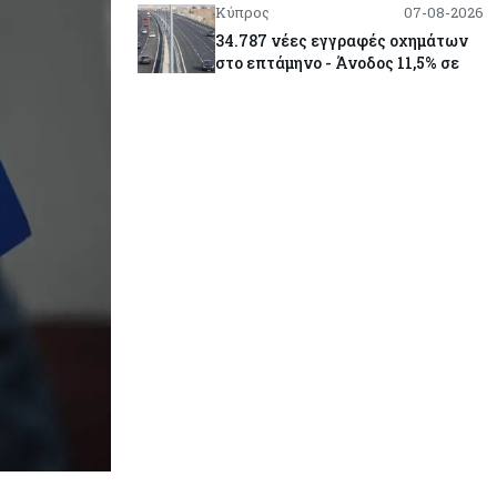
Κύπρος
07-08-2026
34.787 νέες εγγραφές οχημάτων
στο επτάμηνο - Άνοδος 11,5% σε
σχέση με πέρσι
Κόσμος
07-08-2026
ΕΚΤ: Αιφνιδιάστηκε από την
πώληση ευρώ από τις ΗΠΑ
Κύπρος
07-08-2026
Χορηγία €10.000 για υποτροφίες σε
φοιτητές του ΤΕΠΑΚ
Κύπρος
07-08-2026
Επαναλειτουργεί η οδική
πρόσβαση στις αφίξεις του
αεροδρομίου Λάρνακας