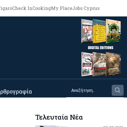
igaro
Check In
Cooking
My Place
Jobs Cyprus
ρθρογραφία
Τελευταία Νέα