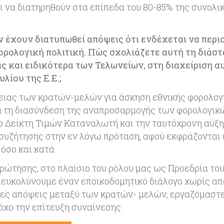
να διατηρηθούν στα επίπεδα του 80-85% της συνολι
 έχουν διατυπωθεί απόψεις ότι ενδέχεται να περιο
ρολογική πολιτική. Πώς σχολιάζετε αυτή τη διάστ
ς και ειδικότερα των Τελωνείων, στη διαχείριση α
ίου της Ε.Ε.;
ρειας των κρατών-μελών για άσκηση εθνικής φορολογ
για τη διασύνδεση της αναπροσαρμογής των φορολογικ
ιο Δείκτη Τιμών Καταναλωτή και την ταυτόχρονη αύξη
α συζήτησης στην εν λόγω πρόταση, αφού εκφράζονται 
 όσο και κατά.
ώτησης, στο πλαίσιο του ρόλου μας ως Προεδρία το
διευκολύνουμε έναν εποικοδομητικό διάλογο χωρίς α
ες απόψεις μεταξύ των κρατών- μελών, εργαζόμαστε
όχο την επίτευξη συναίνεσης.