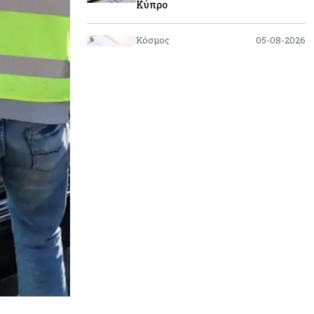
Κύπρο
Κόσμος
05-08-2026
Η Κίνα ξεκινά παγκόσμιο
φορολογικό κυνήγι – Ποιοι
μπαίνουν στο στόχαστρο
Κόσμος
05-08-2026
Χρηματιστήρια: Οι δείκτες σε
ιστορικά υψηλα – Γιατί οι
«Κασσάνδρες» βλέπουν «κλασική
φούσκα» και νέο κραχ;
Ενέργεια
05-08-2026
Ιταλία: Αξιοποιεί τη δημοσιονομική
ευελιξία της ΕΕ για επενδύσεις
στην ενέργεια
Κύπρος
05-08-2026