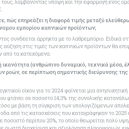
ά τους, λαμβάνοντας υπόψη και την εφαρμογή ενός ο
.Ε..
ε, πώς επηρεάζει η διαφορά τιμής μεταξύ ελεύθερ
νομου εμπορίου καπνικών προϊόντων;
ντος συνδέεται άρρηκτα με το λαθρεμπόριο. Ειδικά στ
ς αύξηση στις τιμές των καπνικών προϊόντων θα επι
ν από τα κατεχόμενα.
 ικανότητα (ανθρώπινο δυναμικό, τεχνικά μέσα, έ
ν ροών, σε περίπτωση σημαντικής διεύρυνσης της
κτικού οίκου για το 2024 φαίνεται μια ανησυχητική
υ φτάνει σε ποσοστό 14,3% της συνολικής κατανάλω
στόσο με βάση τη σύγκριση των υπολογιζόμενων απο
οδα από τις κατασχέσεις που καταγράφηκαν το 2025 
 ποσοστό περίπου 20%, το οποίο θεωρείται πολύ υψη
με σωστή διαχείριση και αξιολόγηση πληροφοριών, ε