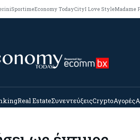
erini
Sportime
Economy Today
City
I Love Style
Madame F
nking
Real Estate
Συνεντεύξεις
Crypto
Αγορές
Α
ήσει ως έντιμος