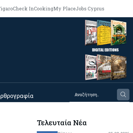
igaro
Check In
Cooking
My Place
Jobs Cyprus
ρθρογραφία
Τελευταία Νέα