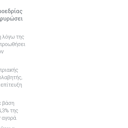
Τον Σεπτέμβριο αρχίζει ο διάλογος
για τις άδειες ασθενείας στο
ροεδρίας
Δημόσιο
εφυρώσει
Κόσμος
05-08-2026
Η Ρωσία επεκτείνει τον «σκιώδη»
η λόγω της
στόλο LNG ενόψει των νέων
 προωθήσει
ευρωπαϊκών κυρώσεων
ών
Κόσμος
05-08-2026
Τζεφ Μπέζος και Λεονάρντο Ντι
πριακής
Κάπριο ενώνουν τις δυνάμεις τους
ολαβητής,
σε deal μαμούθ $200 εκατ.
 επίτευξη
Tech
05-08-2026
Τεχνητή Νοημοσύνη: Η Alibaba
ε βάση
λανσάρει το Qwen3.8-Max με
4,3% της
προηγμένες δυνατότητες
 αγορά.
προγραμματισμού