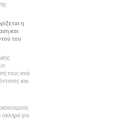
κής
ρίζεται η
αση και
υτού του
ικής
ών
σή τους ανά
έντονες και
υ
ποκλεισμούς.
 σκληρά για