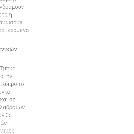
Κοινωνικής Ευημερίας
υνδράμουν
ετα η
Κύπρος
05-08-2026
ναμώσουν
Ακραία ζέστη: Έως €3,8 δισ. το
 κατεχόμενα
κόστος για την κυπριακή
οικονομία μέχρι το 2050
πνικών
 Τμήμα
 στην
 Κύπρο το
έντα
και σε
 λαθραίων
ων θα
ράς
όμιμες