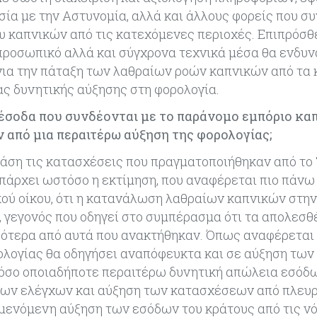
σία με την Αστυνομία, αλλά και άλλους φορείς που σ
 καπνικών από τις κατεχόμενες περιοχές. Επιπρόσθ
προσωπικό αλλά και σύγχρονα τεχνικά μέσα θα ενδυ
για την πάταξη των λαθραίων ροών καπνικών από τα
ιας δυνητικής αύξησης στη φορολογία.
 έσοδα που συνδέονται με το παράνομο εμπόριο κα
 από μια περαιτέρω αύξηση της φορολογίας;
βάση τις κατασχέσεις που πραγματοποιήθηκαν από το
πάρχει ωστόσο η εκτίμηση, που αναφέρεται πιο πάνω
ού οίκου, ότι η κατανάλωση λαθραίων καπνικών στην
, γεγονός που οδηγεί στο συμπέρασμα ότι τα απολεσθ
σσότερα από αυτά που ανακτήθηκαν. Όπως αναφέρεται 
ολογίας θα οδηγήσει αναπόφευκτα και σε αύξηση των
τόσο οποιαδήποτε περαιτέρω δυνητική απώλεια εσόδ
 των ελέγχων και αύξηση των κατασχέσεων από πλευ
μενόμενη αύξηση των εσόδων του κράτους από τις ν