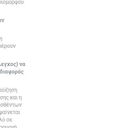
μοιόμορφου
Τουρισμός
05-08-2026
Σε κανονικούς ρυθμούς οι
κρατήσεις στα ξενοδοχεία – Τι
ων
λένε ΣΤΕΚ και ΠΑΣΥΞΕ για το
2027
η
Κόσμος
05-08-2026
φέρουν
Γιεν-δολάριο: Το επίπεδο που
αποτελεί το νέο κριτήριο της
πορείας του ιαπωνικού νομίσματος
λεγχος) να
 διαφοράς
Τουρισμός
05-08-2026
Μόλις 141 από τα 728 ξενοδοχεία
είναι αδειοδοτημένα -
 αύξηση
Παρεμβάσεις ζητά ο ΠΑΣΥΞΕ
σης και η
Πάφου
λεσθέντων
φαίνεται
Κύπρος
05-08-2026
λό σε
Με επένδυση €31 εκατ. προχωρά η
αναδιάρθρωση των Υπηρεσιών
φαρμογή