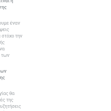
ίναι η
Κύπρος
05-08-2026
νης
Αυξημένος κατά 3,4% ο δείκτης
κύκλου εργασιών στη βιομηχανία
το πεντάμηνο
νουμε έναν
όψεις
Κύπρος
05-08-2026
 στόχο την
640 περισσότεροι άνεργοι σε
νής
σχέση με πέρσι
 να
ι των
Κόσμος
05-08-2026
Wall Street: Γιατί ο «Mr Big Short»
βλέπει sell off, όπως το 1987
των
της
Τουρισμός
05-08-2026
Εκτός των «καυτών σημείων»
γίας θα
καθυστερήσεων η Κύπρος, λέει το
ές της
ΤΠΑ
συζητήσεις