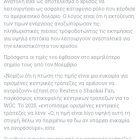
Ανατολή είχε ως αποτέλεσμα ο χρυσός να
λειτουργήσει ως ασφαλές καταφύγιο ρόλο που κέρδισε
το αμερικανικό δολάριο. Ο λόγος είναι ότι η εκτόξευση
των τιμών ενέργειας αναζωπύρωσαν τις
πληθωριστικές πιέσεις τροφοδοτώντας τις εκτιμήσεις
για υψηλά επιτόκια που λειτουργούν ανασταλτικά για
την ελκυστικότητα του χρυσού.
Πρόσφατα οι τιμές του έφθασαν στο χαμηλότερο
σημείο τους από τον Νοέμβριο.
«Νομίζω ότι η πτώση της τιμής είναι μια ευκαιρία για
ορισμένες κεντρικές τράπεζες να αρχίσουν να
αγοράζουν» εξηγεί στο Reuters ο Shaokai Fan,
παγκόσμιος επικεφαλής κεντρικών τραπεζών για το
WGC. Το 2025, «εντοπίσαμε ορισμένες κεντρικές
τράπεζες να λένε: «Ω, η τιμή είναι λίγο υψηλή αυτή τη
στιγμή, θέλω να περιμένω να δω αν υπάρχει ευκαιρία
να αγοράσουμε», είπε.
Ο ρυθμός αγοράς χρυσού από τις κεντρικές τράπεζες