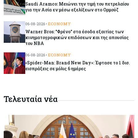
απουσίας του NBA
Saudi Aramco: Μειώνει την τιμή του πετρελαίου
για την Ασία εν μέσω εξελίξεων στο Ορμούζ
Banking
06-08-2026
ECONOMY
06-08-2026 •
Commerzbank: Η Όρλοπ αλλάζει στάση
Warner Bros: "Φρένο" στα έσοδα εξαιτίας των
απέναντι στη UniCredit ενόψει κρίσιμων
κινηματογραφικών επιδόσεων και της απουσίας
διαπραγματεύσεων
του NBA
ECONOMY
06-08-2026 •
Κόσμος
06-08-2026
«Spider-Man: Brand New Day»: Έφτασε το 1 δισ.
«Spider-Man: Brand New Day»: Έφτασε το 1
εισπράξεις σε μόλις 6 ημέρες
δισ. εισπράξεις σε μόλις 6 ημέρες
Κύπρος
06-08-2026
Eurostat: Ετήσια αύξηση 5% του όγκου λιανικού
Τελευταία νέα
εμπορίου στην Κύπρο τον Ιούνιο
Κύπρος
06-08-2026
Στην κυκλοφορία ο νέος δρόμος Λάρνακας –
Δεκέλειας μετά από 26 χρόνια