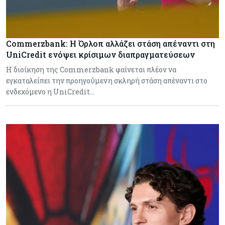
Commerzbank: Η Όρλοπ αλλάζει στάση απέναντι στη
UniCredit ενόψει κρίσιμων διαπραγματεύσεων
H διοίκηση της Commerzbank φαίνεται πλέον να
εγκαταλείπει την προηγούμενη σκληρή στάση απέναντι στο
ενδεχόμενο η UniCredit…