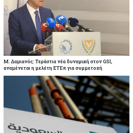
– Στο 35,4% το παγκόσμιο μερίδιό της
Κύπρος
06-08-2026
ΠτΔ: Υπεράνω όλων το δημόσιο συμφέρον – Όλα
όσα έγιναν στην τελετή διαβεβαίωσης των
νέων μελών της κυβέρνησης
Μ. Δαμιανός: Τεράστια νέα δυναμική στον GSI,
αναμένεται η μελέτη ΕΤΕπ για συμμετοχή