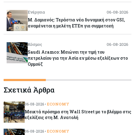
Ενέργεια
06-08-2026
Μ. Δαμιανός: Τεράστια νέα δυναμική στον GSI,
αναμένεται η μελέτη ΕΤΕπ για συμμετοχή
Κόσμος
06-08-2026
Saudi Aramco: Μειώνει την τιμή του
πετρελαίου για την Ασία εν μέσω εξελίξεων στο
Ορμούζ
Κύπρος
06-08-2026
Σχετικά Άρθρα
Πιάνει δουλειά ο Κυπριακός Οργανισμός
Ανάπτυξης Επιχειρήσεων – Διορίστηκε το δ.σ.,
ενεργοποιήθηκε ο νόμος
ECONOMY
06-08-2026 •
Μεικτά πρόσημα στη Wall Street με το βλέμμα στις
Κόσμος
06-08-2026
εξελίξεις στη Μ. Ανατολή
Warner Bros: "Φρένο" στα έσοδα εξαιτίας των
κινηματογραφικών επιδόσεων και της
ECONOMY
06-08-2026 •