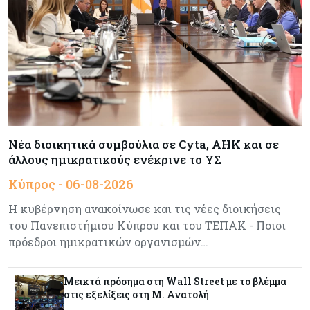
Tech
06-08-2026
SoftBank: Κέρδη 8,5 δισ. δολαρίων από την
Intel – Ξεπέρασε τις εκτιμήσεις εν αναμονή της
εισαγωγής της OpenAI
Κύπρος
06-08-2026
Καύσιμα και στέγαση κράτησαν τον πληθωρισμό
Νέα διοικητικά συμβούλια σε Cyta, AHK και σε
στο 2,9%
άλλους ημικρατικούς ενέκρινε το ΥΣ
Κύπρος - 06-08-2026
Κύπρος
06-08-2026
Η κυβέρνηση ανακοίνωσε και τις νέες διοικήσεις
Δήμος Λευκωσίας: Νέα εποχή για το Παλιό ΓΣΠ
– Ολοκληρώθηκε η διαδικασία ανάθεσης των
του Πανεπιστήμιου Κύπρου και του ΤΕΠΑΚ - Ποιοι
υποστατικών
πρόεδροι ημικρατικών οργανισμών…
Κύπρος
06-08-2026
Μεικτά πρόσημα στη Wall Street με το βλέμμα
Ούτε άσπρος ούτε μαύρος καπνός για
στις εξελίξεις στη Μ. Ανατολή
κουρεμένους - Δεν έκλεισε η πόρτα για δεύτερη