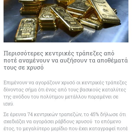
Περισσότερες κεντρικές τράπεζες από
ποτέ αναμένουν να αυξήσουν τα αποθέματά
τους σε χρυσό
Επιμένουν να αγοράζουν χρυσό οι κεντρικές τράπεζες
δίνοντας σήμα ότι ένας από τους βασικούς καταλύτες
της ανόδου του πολύτιμου μετάλλου παραμένει σε
ισχύ.
Σε έρευνα 74 κεντρικών τραπεζών, το 45% δήλωσε ότι
σχεδιάζει να αγοράσει ράβδους χρυσού το επόμενο
έτος, το μεγαλύτερο μερίδιο που έχει καταγραφεί ποτέ