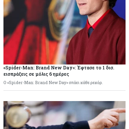
«Spider-Man: Brand New Day»: Έφτασε το 1 δισ.
εισπράξεις σε μόλις 6 ημέρες
Ο «Spider-Man: Brand New Day» σπάει κάθε ρεκόρ.