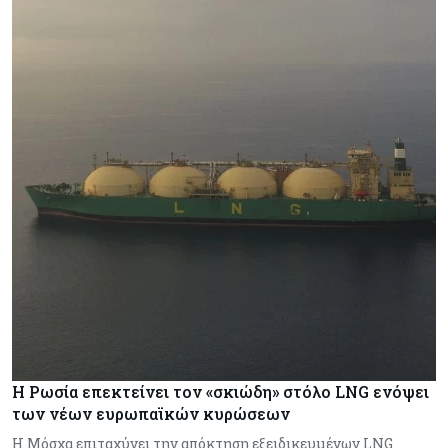
Η Ρωσία επεκτείνει τον «σκιώδη» στόλο LNG ενόψει
των νέων ευρωπαϊκών κυρώσεων
Η Μόσχα επιταχύνει την απόκτηση εξειδικευμένων LNG