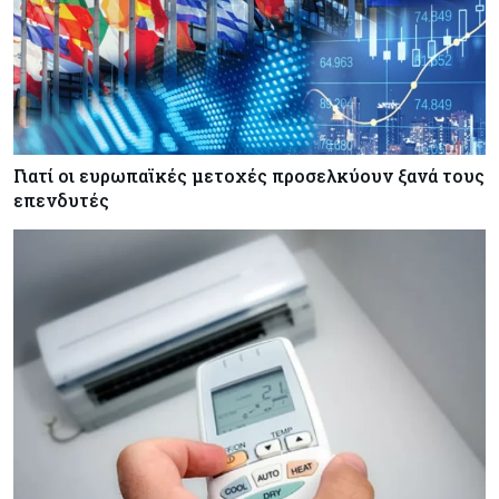
και όχι τα μίλια
Κόσμος
08-08-2026
Αγορές ακινήτων: Οι 10 πιο ακριβές ευρωπαϊκές
πόλεις για αγορά σπιτιού (πίνακας)
Γιατί οι ευρωπαϊκές μετοχές προσελκύουν ξανά τους
επενδυτές
Κόσμος
08-08-2026
Οι πυρκαγιές κατακαίνε την Ευρώπη, αλλά οι
ζημιές δεν είναι ασφαλισμένες
Κόσμος
08-08-2026
Γιατί οι κεντρικές τράπεζες αφήνουν τις αγορές
να «παίξουν μπάλα»