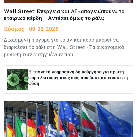
περισσότερους επισκέπτες τον χειμώνα
Wall Street: Ενέργεια και AI «απογειώνουν» τα
εταιρικά κέρδη – Αντέχει όμως το ράλι;
Κόσμος
08-08-2026
Κόσμος - 09-08-2026
Ενέργεια: Στερεύουν τα αποθέματα της
Ευρώπης - Τι θα γίνει τον χειμώνα
Διχασμένη η αγορά για το αν και πόσο μπορεί να
διαρκέσει το ράλι στη Wall Street - Τα οικονομικά
μεγέθη των εισηγμένων που…
Ενέργεια
08-08-2026
Η χώρα με τα περισσότερα φωτοβολταϊκά στις
στέγες διευρύνει την επιδότησή τους
Η τεχνητή νοημοσύνη δημιούργησε για πρώτη
φορά λειτουργικούς ιούς που δεν υπάρχουν στη
φύση
Κόσμος
08-08-2026
Fed: Βαθαίνει η διαφωνία για τα επιτόκια – Στο
επίκεντρο η επίμονη ακρίβεια
Κόσμος
08-08-2026
Ορμούζ: Πάνω από $510.000 την ημέρα για ένα
VLCC – Η αγορά πληρώνει πλέον τον κίνδυνο