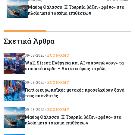
Μαύρη Θάλασσα: Η Τουρκία βάζει «φρένο» στα
πλοία μετά το κύμα επιθέσεων
Tech
09-08-2026
Σχετικά Άρθρα
Τεχνητή νοημοσύνη: Αλλάζει τα δεδομένα στην
επικοινωνία – Μια επικίνδυνη «τελειότητα»
ECONOMY
09-08-2026 •
Wall Street: Ενέργεια και AI «απογειώνουν» τα
Κόσμος
09-08-2026
εταιρικά κέρδη – Αντέχει όμως το ράλι;
Ορμούζ: Το Ιράν «φρενάρει» το άνοιγμα των
Στενών – Βάζει όρους στις ΗΠΑ
ECONOMY
09-08-2026 •
Γιατί οι ευρωπαϊκές μετοχές προσελκύουν ξανά
τους επενδυτές
Κύπρος
09-08-2026
Δεν τίθεται θέμα (για την ώρα) για τη θαλάσσια
ECONOMY
09-08-2026 •
σύνδεση Κύπρου - Ελλάδας
Μαύρη Θάλασσα: Η Τουρκία βάζει «φρένο» στα
πλοία μετά το κύμα επιθέσεων
Κόσμος
09-08-2026