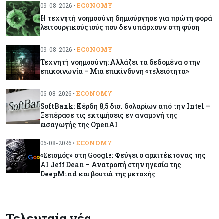
ECONOMY
09-08-2026 •
Η τεχνητή νοημοσύνη δημιούργησε για πρώτη φορά
Κόσμος
09-08-2026
λειτουργικούς ιούς που δεν υπάρχουν στη φύση
Ορμούζ: Το Ιράν «φρενάρει» το άνοιγμα των
Στενών – Βάζει όρους στις ΗΠΑ
ECONOMY
09-08-2026 •
Τεχνητή νοημοσύνη: Αλλάζει τα δεδομένα στην
επικοινωνία – Μια επικίνδυνη «τελειότητα»
Κύπρος
09-08-2026
Δεν τίθεται θέμα (για την ώρα) για τη θαλάσσια
ECONOMY
06-08-2026 •
σύνδεση Κύπρου - Ελλάδας
SoftBank: Κέρδη 8,5 δισ. δολαρίων από την Intel –
Ξεπέρασε τις εκτιμήσεις εν αναμονή της
εισαγωγής της OpenAI
Κόσμος
09-08-2026
Golden Fleet: Τα νέα θωρηκτά του Τραμπ που
ECONOMY
06-08-2026 •
προκαλούν αντιδράσεις και ο λογαριασμός –
«Σεισμός» στη Google: Φεύγει ο αρχιτέκτονας της
μαμούθ
AI Jeff Dean – Ανατροπή στην ηγεσία της
DeepMind και βουτιά της μετοχής
Κόσμος
09-08-2026
Ποιες πόλεις χτίζουν τους περισσότερους
ουρανοξύστες
Τελευταία νέα