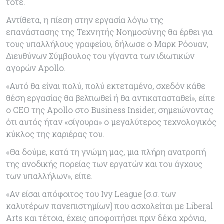
τότε.
Αντίθετα, η πίεση στην εργασία λόγω της
επανάστασης της Τεχνητής Νοημοσύνης θα έρθει για
τους υπαλλήλους γραφείου, δήλωσε ο Μαρκ Ρόουαν,
Διευθύνων Σύμβουλος του γίγαντα των ιδιωτικών
αγορών Apollo.
«Αυτό θα είναι πολύ, πολύ εκτεταμένο, σχεδόν κάθε
θέση εργασίας θα βελτιωθεί ή θα αντικατασταθεί», είπε
ο CEO της Apollo στο Business Insider, σημειώνοντας
ότι αυτός ήταν «σίγουρα» ο μεγαλύτερος τεχνολογικός
κύκλος της καριέρας του.
«Θα δούμε, κατά τη γνώμη μας, μια πλήρη ανατροπή
της ανοδικής πορείας των εργατών και του άγχους
των υπαλλήλων», είπε.
«Αν είσαι απόφοιτος του Ivy League [σ.σ. των
καλυτέρων πανεπιστημίων] που ασχολείται με Liberal
Arts και τέτοια, έχεις αποφοιτήσει πριν δέκα χρόνια,