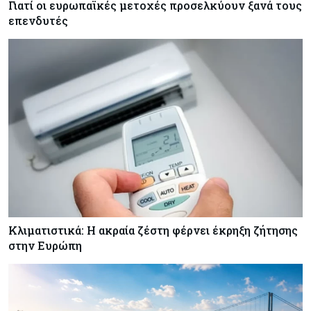
Γιατί οι ευρωπαϊκές μετοχές προσελκύουν ξανά τους
Κόσμος
08-08-2026
επενδυτές
Οι πυρκαγιές κατακαίνε την Ευρώπη, αλλά οι
ζημιές δεν είναι ασφαλισμένες
Κόσμος
08-08-2026
Γιατί οι κεντρικές τράπεζες αφήνουν τις αγορές
να «παίξουν μπάλα»
Κλιματιστικά: Η ακραία ζέστη φέρνει έκρηξη ζήτησης
στην Ευρώπη