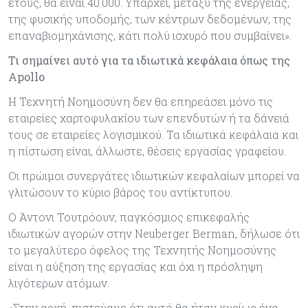
έτους, θα είναι 40.000. Υπάρχει, μεταξύ της ενέργειας,
της φυσικής υποδομής, των κέντρων δεδομένων, της
επαναβιομηχάνισης, κάτι πολύ ισχυρό που συμβαίνει».
Τι σημαίνει αυτό για τα ιδιωτικά κεφάλαια όπως της
Apollo
Η Τεχνητή Νοημοσύνη δεν θα επηρεάσει μόνο τις
εταιρείες χαρτοφυλακίου των επενδυτών ή τα δάνειά
τους σε εταιρείες λογισμικού. Τα ιδιωτικά κεφάλαια και
η πίστωση είναι, άλλωστε, θέσεις εργασίας γραφείου.
Οι πρώιμοι συνεργάτες ιδιωτικών κεφαλαίων μπορεί να
γλιτώσουν το κύριο βάρος του αντίκτυπου.
Ο Άντονι Τουτρόουν, παγκόσμιος επικεφαλής
ιδιωτικών αγορών στην Neuberger Berman, δήλωσε ότι
το μεγαλύτερο όφελος της Τεχνητής Νοημοσύνης
είναι η αύξηση της εργασίας και όχι η πρόσληψη
λιγότερων ατόμων.
«Στην αρχή, πιστεύαμε ότι αυτό θα ήταν κυρίως ένα