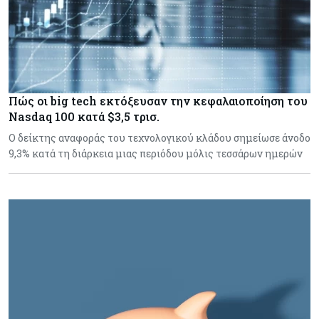
Πώς οι big tech εκτόξευσαν την κεφαλαιοποίηση του
Nasdaq 100 κατά $3,5 τρισ.
Ο δείκτης αναφοράς του τεχνολογικού κλάδου σημείωσε άνοδο
9,3% κατά τη διάρκεια μιας περιόδου μόλις τεσσάρων ημερών