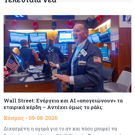
Κόσμος
09-08-2026
Πώς οι big tech εκτόξευσαν την
κεφαλαιοποίηση του Nasdaq 100 κατά $3,5 τρισ.
Αρθρογραφία
09-08-2026
Η επενδυτική κουλτούρα που λείπει από την
Κύπρο
Τουρισμός
09-08-2026
Στη σκανδιναβική αγορά ποντάρει η Κύπρος για
περισσότερους επισκέπτες τον χειμώνα
Wall Street: Ενέργεια και AI «απογειώνουν» τα
εταιρικά κέρδη – Αντέχει όμως το ράλι;
Κόσμος
08-08-2026
Ενέργεια: Στερεύουν τα αποθέματα της
Κόσμος - 09-08-2026
Ευρώπης - Τι θα γίνει τον χειμώνα
Διχασμένη η αγορά για το αν και πόσο μπορεί να