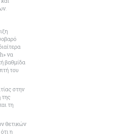
 και
περισσότερα ρομπότ
ων.
ιξη
 σοβαρό
διαίτερα
ch» να
κή βαθμίδα
πτή του
ατίας στην
 της
και τη
λών θετικών
ότι η