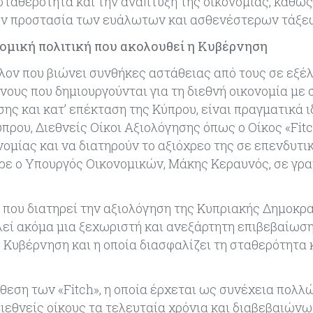
 σταθερότητα και την ανάπτυξη της οικονομίας, καθώς
την προστασία των ευάλωτων και ασθενέστερων τάξε
νομική πολιτική που ακολουθεί η Κυβέρνηση
λλον που βιώνει συνθήκες αστάθειας από τους σε εξέλ
νους που δημιουργούνται για τη διεθνή οικονομία με
ης και κατ’ επέκταση της Κύπρου, είναι πραγματικά ι
ύπρου, Διεθνείς Οίκοι Αξιολόγησης όπως ο Οίκος «Fit
ομίας και να διατηρούν το αξιόχρεο της σε επενδυτι
ρε ο Υπουργός Οικονομικών, Μάκης Κεραυνός, σε γρα
» που διατηρεί την αξιολόγηση της Κυπριακής Δημοκρ
λεί ακόμα μια ξεχωριστή και ανεξάρτητη επιβεβαίωση
 Κυβέρνηση και η οποία διασφαλίζει τη σταθερότητα 
έκθεση των «Fitch», η οποία έρχεται ως συνέχεια πολ
ιεθνείς οίκους τα τελευταία χρόνια και διαβεβαιώνω 