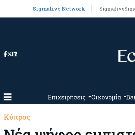
Sigmalive Network
Sigmalive
Sim
Επιχειρήσεις
Οικονομία
Ba
Κύπρος
Νέα ψήφος εμπιστ