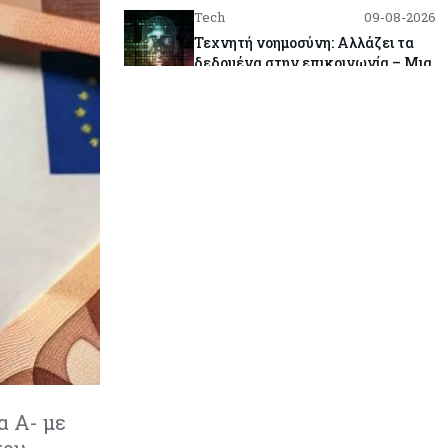
Tech
09-08-2026
Τεχνητή νοημοσύνη: Αλλάζει τα
δεδομένα στην επικοινωνία – Μια
επικίνδυνη «τελειότητα»
Κόσμος
09-08-2026
Ορμούζ: Το Ιράν «φρενάρει» το
άνοιγμα των Στενών – Βάζει όρους
στις ΗΠΑ
Κύπρος
09-08-2026
Δεν τίθεται θέμα (για την ώρα) για
τη θαλάσσια σύνδεση Κύπρου -
Ελλάδας
Κόσμος
09-08-2026
Golden Fleet: Τα νέα θωρηκτά του
Τραμπ που προκαλούν αντιδράσεις
α Α- με
και ο λογαριασμός – μαμούθ