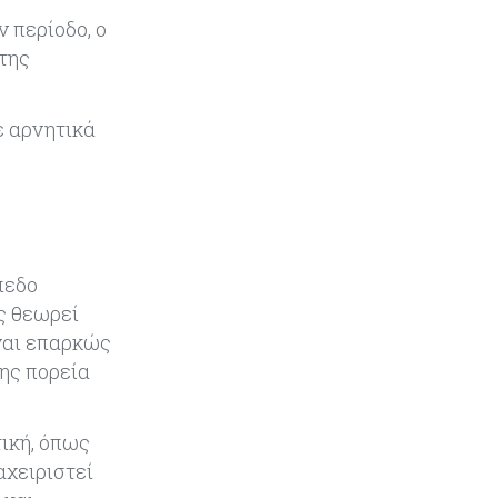
όχι τα μίλια
 περίοδο, ο
 της
Κόσμος
08-08-2026
Αγορές ακινήτων: Οι 10 πιο
ακριβές ευρωπαϊκές πόλεις για
ε αρνητικά
αγορά σπιτιού (πίνακας)
Κόσμος
08-08-2026
Οι πυρκαγιές κατακαίνε την
Ευρώπη, αλλά οι ζημιές δεν είναι
ασφαλισμένες
πεδο
ς θεωρεί
Κόσμος
08-08-2026
ναι επαρκώς
Γιατί οι κεντρικές τράπεζες
της πορεία
αφήνουν τις αγορές να «παίξουν
μπάλα»
ική, όπως
Κόσμος
08-08-2026
αχειριστεί
Ποιες χώρες έχουν τα