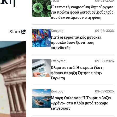
Tech
09-08-2026
Η τεχνητή νοημοσύνη δημιούργησε
για πρώτη φορά λειτουργικούς ιούς
που δεν υπάρχουν στη φύση
Κόσμος
09-08-2026
Share
Γιατί οι ευρωπαϊκές μετοχές
προσελκύουν ξανά τους
επενδυτές
Ενέργεια
09-08-2026
Κλιματιστικά: Η ακραία ζέστη
φέρνει έκρηξη ζήτησης στην
Ευρώπη
Κόσμος
09-08-2026
Μαύρη Θάλασσα: Η Τουρκία βάζει
«φρένο» στα πλοία μετά το κύμα
επιθέσεων