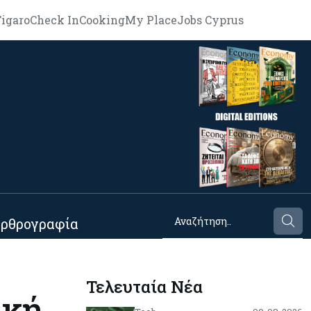
igaro
Check In
Cooking
My Place
Jobs Cyprus
ρθρογραφία
Τελευταία Νέα
ακή