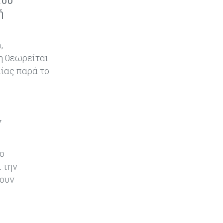
του
ή
Κόσμος
09-08-2026
Ποιες πόλεις χτίζουν τους
περισσότερους ουρανοξύστες
,
η θεωρείται
Κόσμος
09-08-2026
μίας παρά το
Πώς οι big tech εκτόξευσαν την
κεφαλαιοποίηση του Nasdaq 100
κατά $3,5 τρισ.
ν
Αρθρογραφία
09-08-2026
Η επενδυτική κουλτούρα που
λείπει από την Κύπρο
το
 την
Τουρισμός
09-08-2026
νουν
Στη σκανδιναβική αγορά ποντάρει
η Κύπρος για περισσότερους
επισκέπτες τον χειμώνα