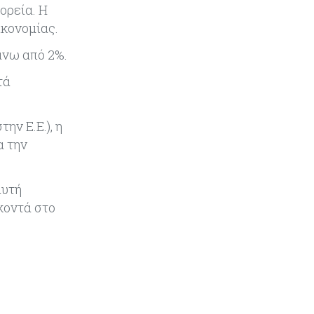
ορεία. Η
Κόσμος
08-08-2026
ικονομίας.
Ενέργεια: Στερεύουν τα
αποθέματα της Ευρώπης - Τι θα
άνω από 2%.
γίνει τον χειμώνα
τά
Ενέργεια
08-08-2026
Η χώρα με τα περισσότερα
ην Ε.Ε.), η
φωτοβολταϊκά στις στέγες
α την
διευρύνει την επιδότησή τους
Κόσμος
08-08-2026
αυτή
Fed: Βαθαίνει η διαφωνία για τα
κοντά στο
επιτόκια – Στο επίκεντρο η
επίμονη ακρίβεια
Κόσμος
08-08-2026
Ορμούζ: Πάνω από $510.000 την
ημέρα για ένα VLCC – Η αγορά
πληρώνει πλέον τον κίνδυνο και