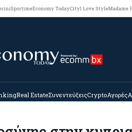
erini
Sportime
Economy Today
City
I Love Style
Madame F
nking
Real Estate
Συνεντεύξεις
Crypto
Αγορές
Α
οσύνης στην κυπρι