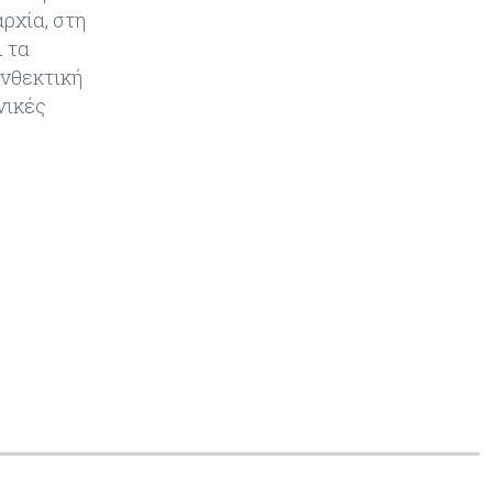
ρχία, στη
ι τα
ανθεκτική
νικές