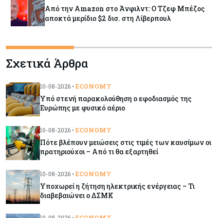
Από την Amazon στο Άνφιλντ: Ο Τζεφ Μπέζος
αποκτά μερίδιο $2 δισ. στη Λίβερπουλ
Ενέργεια
10-08-2026
Σχετικά Άρθρα
Πότε βλέπουν μειώσεις στις τιμές των
καυσίμων οι πρατηριούχοι – Από τι θα εξαρτηθεί
ECONOMY
10-08-2026 •
Υπό στενή παρακολούθηση ο εφοδιασμός της
Κύπρος
10-08-2026
Ευρώπης με φυσικό αέριο
Με το πόδι στο γκάζι οι άδειες οικοδομής -
Εκτίναξη 65% στις νέες οικιστικές μονάδες
ECONOMY
10-08-2026 •
Πότε βλέπουν μειώσεις στις τιμές των καυσίμων οι
πρατηριούχοι – Από τι θα εξαρτηθεί
Κόσμος
10-08-2026
Γιατί η Wall Street αρχίζει να αμφισβητεί τον
ECONOMY
10-08-2026 •
Έλον Μασκ και το μέλλον της Tesla
Υποχωρεί η ζήτηση ηλεκτρικής ενέργειας – Τι
διαβεβαιώνει ο ΔΣΜΚ
Κόσμος
10-08-2026
Τα υπερκέρδη των Big Oil άνοιξαν την όρεξη
ECONOMY
10-08-2026 •