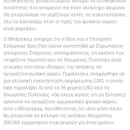
αποθήκευσης φυσικού αερίου. Μπορεί να αποθηκεύσει
ποσότητες που επαρκούν για έναν ολόκληρο χειμώνα.
Θα μπορούσαμε να γεμίζουμε αυτές τις εγκαταστάσεις
όλο το καλοκαίρι, όταν οι τιμές του φυσικού αερίου
είναι χαμηλές».
Ο Μπέργκαμ ανέφερε ότι ο ίδιος και ο Υπουργός
Ενέργειας Κρις Ράιτ έχουν συναντηθεί με Ευρωπαίους
υπουργούς Ενέργειας, επισημαίνοντας ότι εκείνοι που
στηρίζουν περισσότερο τις Ηνωμένες Πολιτείες είναι
οι χώρες που είναι «δέσμιες της ανάγκης να
αγοράζουν ρωσικό αέριο». Παράλληλα, αναφέρθηκε σε
μια ελληνική εγκατάσταση εκφόρτωσης LNG, η οποία
έχει παραλάβει 31 από τα 35 φορτία LNG από τις
Ηνωμένες Πολιτείες. «Θα έλεγε κανείς ότι (οι Έλληνες)
αγαπούν να αγοράζουν αμερικανικό φυσικό αέριο»,
είπε ο Μπέργκαμ, προσθέτοντας ότι «ένα μόνο πλοίο
θα μπορούσε να καλύψει τις ανάγκες θέρμανσης
200.000 γερμανικών νοικοκυριών για έναν χρόνο».