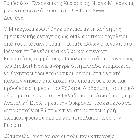
Συμβουλίου Ενεργειακής Κυριαρχίας, Νταγκ Μπέργκαμ,
μιλώντας σε εκδήλωση του Breitbart News τη
Δευτέρα.
Ο Μπέργκαμ ερωτήθηκε σχετικά με τη χρήση της
αμερικανικής ενέργειας ως διπλωματικού εργαλείου
από τον Ντόναλντ Τραμπ, μεταξύ άλλων απέναντι στο
Ιράν και τη Βενεζουέλα καθώς και απέναντι
Ευρωπαίους συμμάχους. Παράλληλα, ο δημοσιογράφος
του Breibert News, ανέφερε ότι η Ελλάδα ετοιμάζεται
να ξεκινήσει έρευνες φυσικού αερίου στα ανοιχτά
πολλών νησιών στις αρχές του επόμενου έτους και
πρόσθεσε ότι, μέσω του Κάθετου Διαδρόμου, το φυσικό
αέριο μεταφέρεται στην Ελλάδα και από εκεί προς την
Ανατολική Ευρώπη και την Ουκρανία, προκειμένου να
«αποκοπούν οι Ρώσοι» και να σταματήσει η ροή
ρωσικού φυσικού αερίου και πετρελαίου προς την
Ευρώπη.
«Χαμογελώ, γιατί χαίρομαι πολύ που κατανοείς