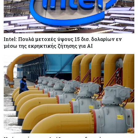
πυραύλους εκτόξευσης έως το 2030
Κόσμος
10-08-2026
Μία στις τρεις αυτοκινητοβιομηχανίες στην
Ευρώπη κινδυνεύει με λουκέτο
Intel: Πουλά μετοχές ύψους 15 δισ. δολαρίων εν
μέσω της εκρηκτικής ζήτησης για AI
Tech
10-08-2026
TSMC: Άλμα 45% στις μηνιαίες πωλήσεις –
Παραμένει ισχυρή η ζήτηση για υποδομές AI
Banking
10-08-2026
Η Revolut λαμβάνει τραπεζική άδεια στη Γαλλία