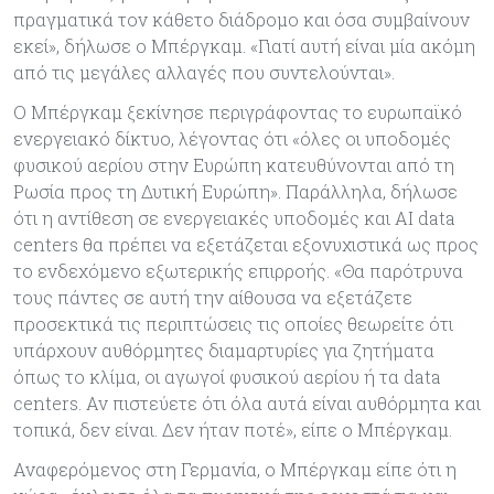
πραγματικά τον κάθετο διάδρομο και όσα συμβαίνουν
εκεί», δήλωσε ο Μπέργκαμ. «Γιατί αυτή είναι μία ακόμη
από τις μεγάλες αλλαγές που συντελούνται».
Ο Μπέργκαμ ξεκίνησε περιγράφοντας το ευρωπαϊκό
ενεργειακό δίκτυο, λέγοντας ότι «όλες οι υποδομές
φυσικού αερίου στην Ευρώπη κατευθύνονται από τη
Ρωσία προς τη Δυτική Ευρώπη». Παράλληλα, δήλωσε
ότι η αντίθεση σε ενεργειακές υποδομές και ΑΙ data
centers θα πρέπει να εξετάζεται εξονυχιστικά ως προς
το ενδεχόμενο εξωτερικής επιρροής. «Θα παρότρυνα
τους πάντες σε αυτή την αίθουσα να εξετάζετε
προσεκτικά τις περιπτώσεις τις οποίες θεωρείτε ότι
υπάρχουν αυθόρμητες διαμαρτυρίες για ζητήματα
όπως το κλίμα, οι αγωγοί φυσικού αερίου ή τα data
centers. Αν πιστεύετε ότι όλα αυτά είναι αυθόρμητα και
τοπικά, δεν είναι. Δεν ήταν ποτέ», είπε ο Μπέργκαμ.
Αναφερόμενος στη Γερμανία, ο Μπέργκαμ είπε ότι η