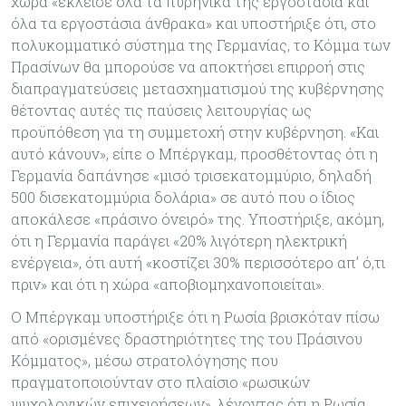
χώρα «έκλεισε όλα τα πυρηνικά της εργοστάσια και
όλα τα εργοστάσια άνθρακα» και υποστήριξε ότι, στο
πολυκομματικό σύστημα της Γερμανίας, το Κόμμα των
Πρασίνων θα μπορούσε να αποκτήσει επιρροή στις
διαπραγματεύσεις μετασχηματισμού της κυβέρνησης
θέτοντας αυτές τις παύσεις λειτουργίας ως
προϋπόθεση για τη συμμετοχή στην κυβέρνηση. «Και
αυτό κάνουν», είπε ο Μπέργκαμ, προσθέτοντας ότι η
Γερμανία δαπάνησε «μισό τρισεκατομμύριο, δηλαδή
500 δισεκατομμύρια δολάρια» σε αυτό που ο ίδιος
αποκάλεσε «πράσινο όνειρό» της. Υποστήριξε, ακόμη,
ότι η Γερμανία παράγει «20% λιγότερη ηλεκτρική
ενέργεια», ότι αυτή «κοστίζει 30% περισσότερο απ’ ό,τι
πριν» και ότι η χώρα «αποβιομηχανοποιείται».
Ο Μπέργκαμ υποστήριξε ότι η Ρωσία βρισκόταν πίσω
από «ορισμένες δραστηριότητες της του Πράσινου
Κόμματος», μέσω στρατολόγησης που
πραγματοποιούνταν στο πλαίσιο «ρωσικών
ψυχολογικών επιχειρήσεων», λέγοντας ότι η Ρωσία