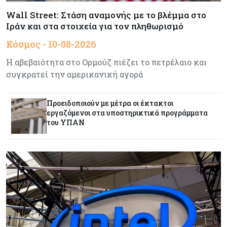
οικονομίας – Μικρή η υποχώρηση του ΣΠΟΔ τον
Wall Street: Στάση αναμονής με το βλέμμα στο
Ιούλιο
Ιράν και στα στοιχεία για τον πληθωρισμό
Κόσμος - 10-08-2026
Κύπρος
10-08-2026
Στα €4,68 δισ. το έλλειμμα του εμπορικού
Η αβεβαιότητα στο Ορμούζ πιέζει το πετρέλαιο και
ισοζυγίου
συγκρατεί την αμερικανική αγορά
Κόσμος
10-08-2026
Προειδοποιούν με μέτρα οι έκτακτοι
Νότια Κορέα: Ανεβάζει ταχύτητα στο 3,3% η
εργαζόμενοι στα υποστηρικτικά προγράμματα
ανάπτυξη χάρη στο AI boom
του ΥΠΑΝ
Κόσμος
10-08-2026
CSG: Ισχυρή ζήτηση για όπλα και πυρομαχικά –
Επέκταση σε Ελλάδα, Γερμανία και ΗΠΑ
Κόσμος
10-08-2026
FT: Η Ευρώπη κινδυνεύει να ξεμείνει από