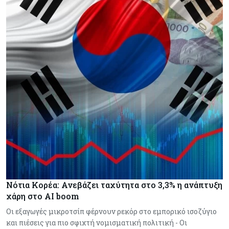
Νότια Κορέα: Ανεβάζει ταχύτητα στο 3,3% η ανάπτυξη
χάρη στο AI boom
Οι εξαγωγές μικροτσίπ φέρνουν ρεκόρ στο εμπορικό ισοζύγιο
και πιέσεις για πιο σφιχτή νομισματική πολιτική - Οι