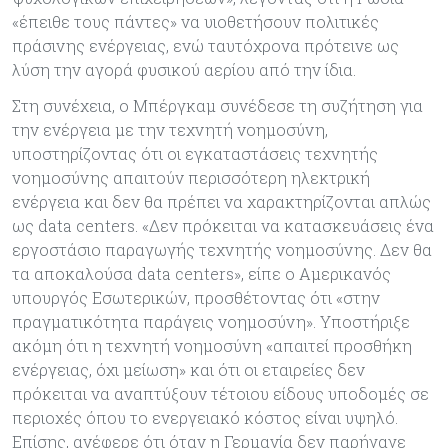
«έπειθε τους πάντες» να υιοθετήσουν πολιτικές
πράσινης ενέργειας, ενώ ταυτόχρονα πρότεινε ως
λύση την αγορά φυσικού αερίου από την ίδια.
Στη συνέχεια, ο Μπέργκαμ συνέδεσε τη συζήτηση για
την ενέργεια με την τεχνητή νοημοσύνη,
υποστηρίζοντας ότι οι εγκαταστάσεις τεχνητής
νοημοσύνης απαιτούν περισσότερη ηλεκτρική
ενέργεια και δεν θα πρέπει να χαρακτηρίζονται απλώς
ως data centers. «Δεν πρόκειται να κατασκευάσεις ένα
εργοστάσιο παραγωγής τεχνητής νοημοσύνης. Δεν θα
τα αποκαλούσα data centers», είπε ο Αμερικανός
υπουργός Εσωτερικών, προσθέτοντας ότι «στην
πραγματικότητα παράγεις νοημοσύνη». Υποστήριξε
ακόμη ότι η τεχνητή νοημοσύνη «απαιτεί προσθήκη
ενέργειας, όχι μείωση» και ότι οι εταιρείες δεν
πρόκειται να αναπτύξουν τέτοιου είδους υποδομές σε
περιοχές όπου το ενεργειακό κόστος είναι υψηλό.
Επίσης, ανέφερε ότι όταν η Γερμανία δεν παρήγαγε