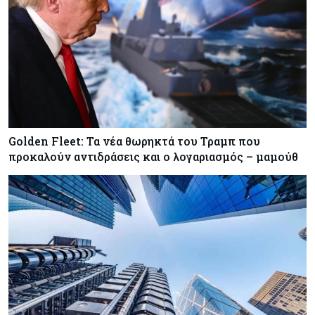
Πόσα ξοδεύει ο Λευκός Οίκος – Το κόστος
λειτουργίας για προσωπικό, υποδομές και
ασφάλεια
Market News
08-08-2026
Baker Tilly: Στην 7η θέση παγκοσμίως στις
M&A μεσαίας αγοράς
Golden Fleet: Τα νέα θωρηκτά του Τραμπ που
προκαλούν αντιδράσεις και ο λογαριασμός – μαμούθ
Κύπρος
08-08-2026
Πιο ισχυρό το κυπριακό διαβατήριο το 2026
Ενέργεια
08-08-2026
Meridiam–GSI: Τι προκύπτει – και τι όχι – από
την απάντηση της Κομισιόν