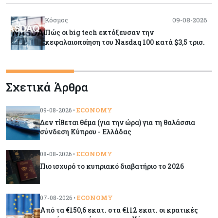
Κόσμος
09-08-2026
Πώς οι big tech εκτόξευσαν την
κεφαλαιοποίηση του Nasdaq 100 κατά $3,5 τρισ.
Αρθρογραφία
09-08-2026
Σχετικά Άρθρα
Η επενδυτική κουλτούρα που λείπει από την
Κύπρο
ECONOMY
09-08-2026 •
Δεν τίθεται θέμα (για την ώρα) για τη θαλάσσια
Τουρισμός
09-08-2026
σύνδεση Κύπρου - Ελλάδας
Στη σκανδιναβική αγορά ποντάρει η Κύπρος για
περισσότερους επισκέπτες τον χειμώνα
ECONOMY
08-08-2026 •
Πιο ισχυρό το κυπριακό διαβατήριο το 2026
Κόσμος
08-08-2026
Ενέργεια: Στερεύουν τα αποθέματα της
ECONOMY
07-08-2026 •
Ευρώπης - Τι θα γίνει τον χειμώνα
Από τα €150,6 εκατ. στα €112 εκατ. οι κρατικές