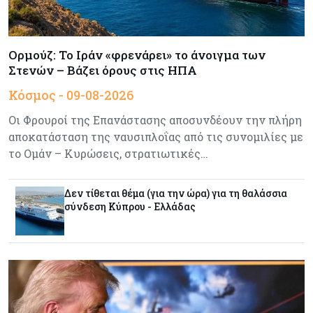
Κόσμος
08-08-2026
Οι πυρκαγιές κατακαίνε την Ευρώπη, αλλά οι
ζημιές δεν είναι ασφαλισμένες
Ορμούζ: Το Ιράν «φρενάρει» το άνοιγμα των
Στενών – Βάζει όρους στις ΗΠΑ
Κόσμος
08-08-2026
Κόσμος - 09-08-2026
Γιατί οι κεντρικές τράπεζες αφήνουν τις αγορές
να «παίξουν μπάλα»
Οι Φρουροί της Επανάστασης αποσυνδέουν την πλήρη
αποκατάσταση της ναυσιπλοΐας από τις συνομιλίες με
το Ομάν – Κυρώσεις, στρατιωτικές…
Κόσμος
08-08-2026
Ποιες χώρες έχουν τα περισσότερα ρομπότ
Δεν τίθεται θέμα (για την ώρα) για τη θαλάσσια
σύνδεση Κύπρου - Ελλάδας
Κόσμος
08-08-2026
Κρίσιμες πρώτες ύλες: Ο ευρωπαϊκός χάρτης
και οι προκλήσεις
Κόσμος
08-08-2026