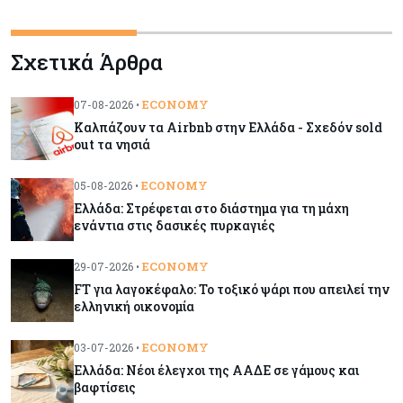
Tech
09-08-2026
Σχετικά Άρθρα
Τεχνητή νοημοσύνη: Αλλάζει τα δεδομένα στην
επικοινωνία – Μια επικίνδυνη «τελειότητα»
ECONOMY
07-08-2026 •
Καλπάζουν τα Airbnb στην Ελλάδα - Σχεδόν sold
Κόσμος
09-08-2026
out τα νησιά
Ορμούζ: Το Ιράν «φρενάρει» το άνοιγμα των
Στενών – Βάζει όρους στις ΗΠΑ
ECONOMY
05-08-2026 •
Ελλάδα: Στρέφεται στο διάστημα για τη μάχη
ενάντια στις δασικές πυρκαγιές
Κύπρος
09-08-2026
Δεν τίθεται θέμα (για την ώρα) για τη θαλάσσια
ECONOMY
29-07-2026 •
σύνδεση Κύπρου - Ελλάδας
FT για λαγοκέφαλο: Το τοξικό ψάρι που απειλεί την
ελληνική οικονομία
Κόσμος
09-08-2026
Golden Fleet: Τα νέα θωρηκτά του Τραμπ που
ECONOMY
03-07-2026 •
προκαλούν αντιδράσεις και ο λογαριασμός –
Ελλάδα: Νέοι έλεγχοι της ΑΑΔΕ σε γάμους και
μαμούθ
βαφτίσεις