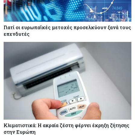
Κόσμος
08-08-2026
Αγορές ακινήτων: Οι 10 πιο ακριβές ευρωπαϊκές
πόλεις για αγορά σπιτιού (πίνακας)
Γιατί οι ευρωπαϊκές μετοχές προσελκύουν ξανά τους
επενδυτές
Κόσμος
08-08-2026
Οι πυρκαγιές κατακαίνε την Ευρώπη, αλλά οι
ζημιές δεν είναι ασφαλισμένες
Κόσμος
08-08-2026
Γιατί οι κεντρικές τράπεζες αφήνουν τις αγορές
να «παίξουν μπάλα»
Κλιματιστικά: Η ακραία ζέστη φέρνει έκρηξη ζήτησης
στην Ευρώπη