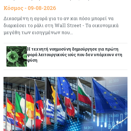
Κόσμος
08-08-2026
Κόσμος - 09-08-2026
Ενέργεια: Στερεύουν τα αποθέματα της
Ευρώπης - Τι θα γίνει τον χειμώνα
Διχασμένη η αγορά για το αν και πόσο μπορεί να
διαρκέσει το ράλι στη Wall Street - Τα οικονομικά
μεγέθη των εισηγμένων που…
Ενέργεια
08-08-2026
Η χώρα με τα περισσότερα φωτοβολταϊκά στις
στέγες διευρύνει την επιδότησή τους
Η τεχνητή νοημοσύνη δημιούργησε για πρώτη
φορά λειτουργικούς ιούς που δεν υπάρχουν στη
φύση
Κόσμος
08-08-2026
Fed: Βαθαίνει η διαφωνία για τα επιτόκια – Στο
επίκεντρο η επίμονη ακρίβεια
Κόσμος
08-08-2026
Ορμούζ: Πάνω από $510.000 την ημέρα για ένα
VLCC – Η αγορά πληρώνει πλέον τον κίνδυνο
και όχι τα μίλια