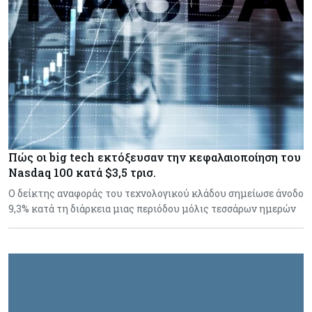
Πώς οι big tech εκτόξευσαν την κεφαλαιοποίηση του
Nasdaq 100 κατά $3,5 τρισ.
Ο δείκτης αναφοράς του τεχνολογικού κλάδου σημείωσε άνοδο
9,3% κατά τη διάρκεια μιας περιόδου μόλις τεσσάρων ημερών