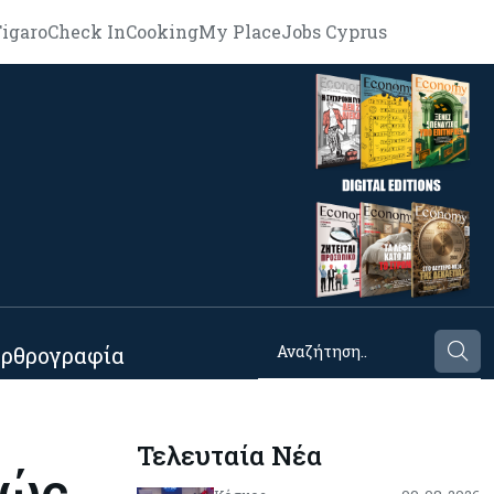
igaro
Check In
Cooking
My Place
Jobs Cyprus
ρθρογραφία
Τελευταία Νέα
Πώς