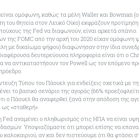
 είναι ομόφωνη, καθώς τα μέλη Waller και Bowman (οι
ώτη του θητεία στον Λευκό Οίκο) εκφράζουν προτίμηση
ατούχους της Fed να διαφωνούν, είναι αρκετά σπάνιο.
ων της FOMC από την αρχή του 2020 είχαν ομόφωνη ψή
μέλη με δικαίωμα ψήφου) διαφώνησαν στην ίδια συνεδ
νδιαφέρουσα δευτερεύουσα πληροφορία είναι ότι ο Chr
για να αντικαταστήσουν τον Powell ως τον επόμενο πρ
 πρόεδρο.
ντευξη Τύπου του Πάουελ για ενδείξεις σχετικά με τη
ένει το βασικό σενάριο της αγοράς (66% προεξοφλείτ
τι ο Πάουελ θα αναφερθεί ξανά στην απόδοση της αγ
ά ως «σταθερή».
η Fed αναμένει ο πληθωρισμός στις ΗΠΑ να είναι υψ
 δασμών. Υποψιαζόμαστε ότι μπορεί επίσης να επανα
υ καλοκαιριού, αν και δεν πιστεύουμε ότι θα φτάσει σ