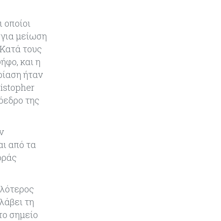
Τουρισμός
09-08-2026
 οποίοι
Στη σκανδιναβική αγορά ποντάρει
η Κύπρος για περισσότερους
 για μείωση
επισκέπτες τον χειμώνα
 Κατά τους
φο, και η
Κόσμος
08-08-2026
ρίαση ήταν
Ενέργεια: Στερεύουν τα
istopher
αποθέματα της Ευρώπης - Τι θα
όεδρο της
γίνει τον χειμώνα
Ενέργεια
08-08-2026
ν
Η χώρα με τα περισσότερα
αι από τα
φωτοβολταϊκά στις στέγες
οράς
διευρύνει την επιδότησή τους
Κόσμος
08-08-2026
ηλότερος
Fed: Βαθαίνει η διαφωνία για τα
λάβει τη
επιτόκια – Στο επίκεντρο η
το σημείο
επίμονη ακρίβεια