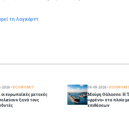
ορεί τη Λαγκάρντ
ECONOMY
ECONOM
-2026 •
09-08-2026 •
ί οι ευρωπαϊκές μετοχές
Μαύρη Θάλασσα: Η Τ
σελκύουν ξανά τους
«φρένο» στα πλοία μ
νδυτές
επιθέσεων