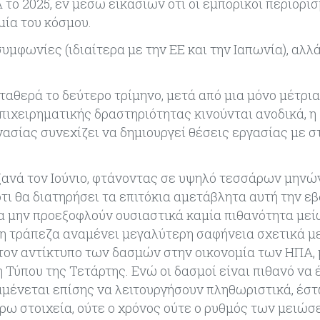
ο 2025, εν μέσω εικασιών ότι οι εμπορικοί περιορισ
ία του κόσμου.
μφωνίες (ιδιαίτερα με την ΕΕ και την Ιαπωνία), αλλά
αθερά το δεύτερο τρίμηνο, μετά από μια μόνο μέτρια
πιχειρηματικής δραστηριότητας κινούνται ανοδικά, η
ασίας συνεχίζει να δημιουργεί θέσεις εργασίας με 
ανά τον Ιούνιο, φτάνοντας σε υψηλό τεσσάρων μηνών,
ότι θα διατηρήσει τα επιτόκια αμετάβλητα αυτή την ε
 μην προεξοφλούν ουσιαστικά καμία πιθανότητα μεί
η τράπεζα αναμένει μεγαλύτερη σαφήνεια σχετικά μ
ον αντίκτυπο των δασμών στην οικονομία των ΗΠΑ,
 Τύπου της Τετάρτης. Ενώ οι δασμοί είναι πιθανό να 
μένεται επίσης να λειτουργήσουν πληθωριστικά, έστ
ρω στοιχεία, ούτε ο χρόνος ούτε ο ρυθμός των μειώσ