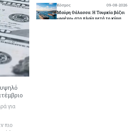
Κόσμος
09-08-2026
Μαύρη Θάλασσα: Η Τουρκία βάζει
«φρένο» στα πλοία μετά το κύμα
επιθέσεων
Tech
09-08-2026
Τεχνητή νοημοσύνη: Αλλάζει τα
δεδομένα στην επικοινωνία – Μια
επικίνδυνη «τελειότητα»
Κόσμος
09-08-2026
Ορμούζ: Το Ιράν «φρενάρει» το
άνοιγμα των Στενών – Βάζει όρους
 υψηλό
στις ΗΠΑ
πτέμβριο
ρά για
Κύπρος
09-08-2026
Δεν τίθεται θέμα (για την ώρα) για
τη θαλάσσια σύνδεση Κύπρου -
ν πιο
Ελλάδας