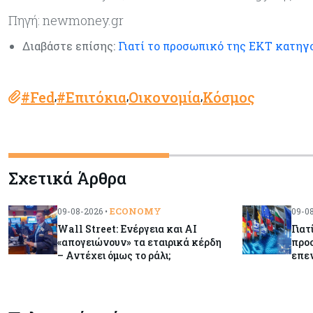
Πηγή: newmoney.gr
Διαβάστε επίσης:
Γιατί το προσωπικό της ΕΚΤ κατηγ
#Fed
#Επιτόκια
Οικονομία
Κόσμος
,
,
,
Σχετικά Άρθρα
ECONOMY
09-08-2026 •
09-08
Wall Street: Ενέργεια και AI
Γιατ
«απογειώνουν» τα εταιρικά κέρδη
προ
– Αντέχει όμως το ράλι;
επε