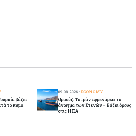
αφήνουν τις αγορές να «παίξουν
μπάλα»
Y
ECONOMY
09-08-2026 •
ουρκία βάζει
Ορμούζ: Το Ιράν «φρενάρει» το
ετά το κύμα
άνοιγμα των Στενών – Βάζει όρους
στις ΗΠΑ