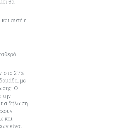
μοί θα
Κόσμος
09-08-2026
Golden Fleet: Τα νέα θωρηκτά του
 και αυτή η
Τραμπ που προκαλούν αντιδράσεις
και ο λογαριασμός – μαμούθ
Κόσμος
09-08-2026
Ποιες πόλεις χτίζουν τους
σταθερό
περισσότερους ουρανοξύστες
 στο 2,7%.
Κόσμος
09-08-2026
βδομάδα, με
Πώς οι big tech εκτόξευσαν την
κεφαλαιοποίηση του Nasdaq 100
ωσης. Ο
κατά $3,5 τρισ.
ε την
 μια δήλωση
Αρθρογραφία
09-08-2026
έχουν
Η επενδυτική κουλτούρα που
ω και
λείπει από την Κύπρο
εων είναι