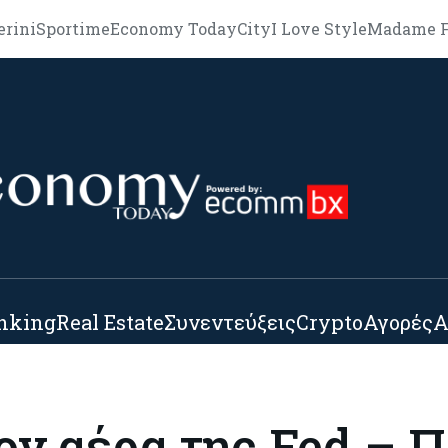
erini
Sportime
Economy Today
City
I Love Style
Madame F
nking
Real Estate
Συνεντεύξεις
Crypto
Αγορές
Α
τον αέρα της Fed – 