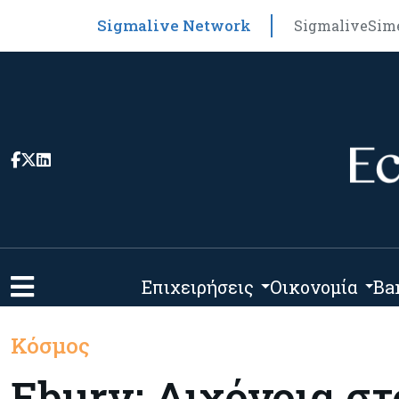
Sigmalive Network
Sigmalive
Sim
Επιχειρήσεις
Οικονομία
Ba
Κόσμος
Ebury: Διχόνοια σ