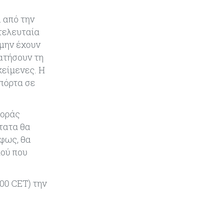
ι από την
Κόσμος
08-08-2026
τελευταία
Ορμούζ: Πάνω από $510.000 την
ημέρα για ένα VLCC – Η αγορά
 μην έχουν
πληρώνει πλέον τον κίνδυνο και
πατήσουν τη
όχι τα μίλια
κείμενες. Η
πόρτα σε
Κόσμος
08-08-2026
Αγορές ακινήτων: Οι 10 πιο
ακριβές ευρωπαϊκές πόλεις για
γοράς
αγορά σπιτιού (πίνακας)
τατα θα
όφως, θα
Κόσμος
08-08-2026
μού που
Οι πυρκαγιές κατακαίνε την
Ευρώπη, αλλά οι ζημιές δεν είναι
ασφαλισμένες
00 CET) την
Κόσμος
08-08-2026
Γιατί οι κεντρικές τράπεζες